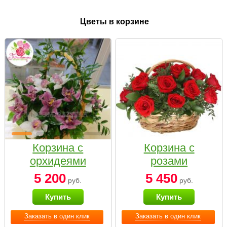
Цветы в корзине
Корзина с
Корзина с
орхидеями
розами
малая
«Красный
5 200
5 450
руб.
руб.
Париж»
Купить
Купить
Заказать в один клик
Заказать в один клик