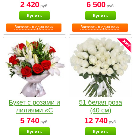
2 420
6 500
руб.
руб.
Купить
Купить
Заказать в один клик
Заказать в один клик
Букет с розами и
51 белая роза
лилиями «С
(40 см)
наилучшими
5 740
12 740
руб.
руб.
пожеланиями»
Купить
Купить