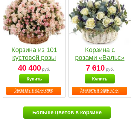
Корзина из 101
Корзина с
кустовой розы
розами «Вальс»
нежных тонов
40 400
7 610
руб.
руб.
Купить
Купить
Заказать в один клик
Заказать в один клик
Больше цветов в корзине