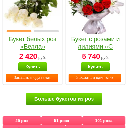
Букет белых роз
Букет с розами и
«Белла»
лилиями «С
наилучшими
2 420
5 740
руб.
руб.
пожеланиями»
Купить
Купить
Заказать в один клик
Заказать в один клик
Больше букетов из роз
25 роз
51 роза
101 роза