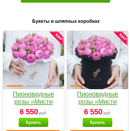
Букеты в шляпных коробках
Пионовидные
Пионовидные
розы «Мисти
розы «Мисти
бабблс» в белой
бабблс» в
6 550
6 550
руб.
руб.
коробке Small
черной коробке
Купить
Купить
Small