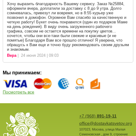
Хочу выразить благодарность Вашему сервису. Заказ №25884,
оформили вчера, доплатили за доставку с 8 до 9 утра. Долго
сомневалась, привезут ли вовремя, но в 8:55 курьер уже
позвонил в домофон. Огромное Вам спасибо за качественную и
четкую работу! Букет очень понравился (один из подарков Маме
на день рождения). В виду очень загруженного рабочего
графика, совсем не остается времени на покупку цветов...
хочется, чтобы они все-таки были свежие и красивые (и не
помятые) Благодаря Вам все прошло отлично! Я уверена, что
обращусь к Вам еще и точно буду рекомендовать своим друзьям
и знакомым.
Вера
| 24 июня 2024 | 09:03
Мы принимаем:
Посмотреть все
+7 (968)
891-19-11
office@dostavkatsvetov.org
107023
,
Москва
,
улица Малая
Семеновская , дом 9, строение