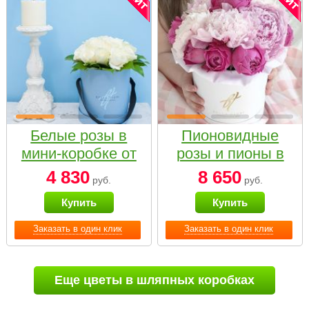
Белые розы в
Пионовидные
мини-коробке от
розы и пионы в
Bella Fiori
белой коробке
4 830
8 650
руб.
руб.
Small
Купить
Купить
Заказать в один клик
Заказать в один клик
Еще цветы в шляпных коробках