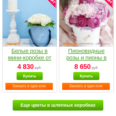
Белые розы в
Пионовидные
мини-коробке от
розы и пионы в
Bella Fiori
белой коробке
4 830
8 650
руб.
руб.
Small
Купить
Купить
Заказать в один клик
Заказать в один клик
Еще цветы в шляпных коробках