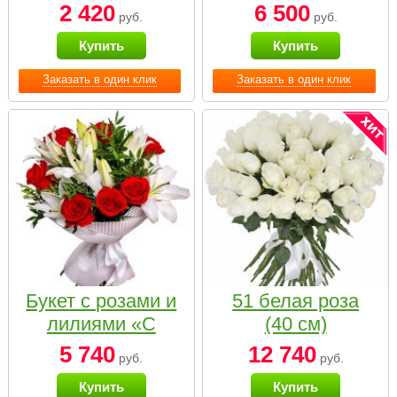
2 420
6 500
руб.
руб.
Купить
Купить
Заказать в один клик
Заказать в один клик
Букет с розами и
51 белая роза
лилиями «С
(40 см)
наилучшими
5 740
12 740
руб.
руб.
пожеланиями»
Купить
Купить