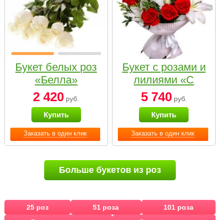
Букет белых роз
Букет с розами и
«Белла»
лилиями «С
наилучшими
2 420
5 740
руб.
руб.
пожеланиями»
Купить
Купить
Заказать в один клик
Заказать в один клик
Больше букетов из роз
25 роз
51 роза
101 роза