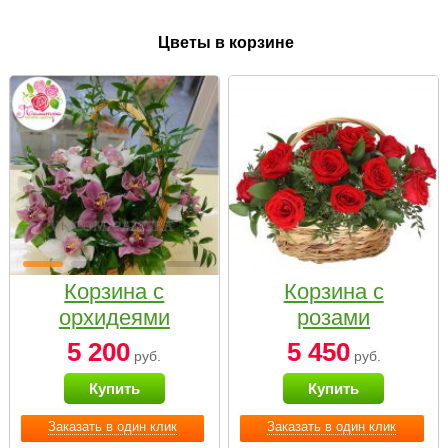
Цветы в корзине
Корзина с
Корзина с
орхидеями
розами
малая
«Красный
5 200
5 450
руб.
руб.
Париж»
Купить
Купить
Заказать в один клик
Заказать в один клик