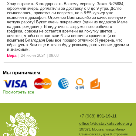
Хочу выразить благодарность Вашему сервису. Заказ №25884,
оформили вчера, доплатили за доставку с 8 до 9 утра. Долго
сомневалась, привезут ли вовремя, но в 8:55 курьер уже
позвонил в домофон. Огромное Вам спасибо за качественную и
четкую работу! Букет очень понравился (один из подарков Маме
на день рождения). В виду очень загруженного рабочего
графика, совсем не остается времени на покупку цветов...
хочется, чтобы они все-таки были свежие и красивые (и не
помятые) Благодаря Вам все прошло отлично! Я уверена, что
обращусь к Вам еще и точно буду рекомендовать своим друзьям
и знакомым.
Вера
| 24 июня 2024 | 09:03
Мы принимаем:
Посмотреть все
+7 (968)
891-19-11
office@dostavkatsvetov.org
107023
,
Москва
,
улица Малая
Семеновская , дом 9, строение