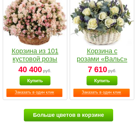
Корзина из 101
Корзина с
кустовой розы
розами «Вальс»
нежных тонов
40 400
7 610
руб.
руб.
Купить
Купить
Заказать в один клик
Заказать в один клик
Больше цветов в корзине