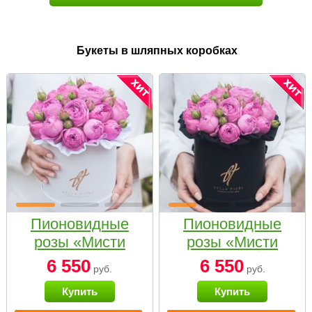
Букеты в шляпных коробках
Пионовидные
Пионовидные
розы «Мисти
розы «Мисти
бабблс» в белой
бабблс» в
6 550
6 550
руб.
руб.
коробке Small
черной коробке
Купить
Купить
Small