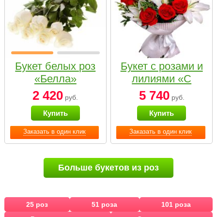
Букет белых роз
Букет с розами и
«Белла»
лилиями «С
наилучшими
2 420
5 740
руб.
руб.
пожеланиями»
Купить
Купить
Заказать в один клик
Заказать в один клик
Больше букетов из роз
25 роз
51 роза
101 роза