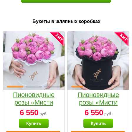
Букеты в шляпных коробках
Пионовидные
Пионовидные
розы «Мисти
розы «Мисти
бабблс» в белой
бабблс» в
6 550
6 550
руб.
руб.
коробке Small
черной коробке
Купить
Купить
Small