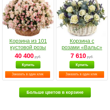
Корзина из 101
Корзина с
кустовой розы
розами «Вальс»
нежных тонов
40 400
7 610
руб.
руб.
Купить
Купить
Заказать в один клик
Заказать в один клик
Больше цветов в корзине