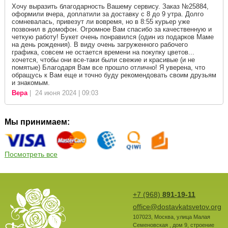
Хочу выразить благодарность Вашему сервису. Заказ №25884,
оформили вчера, доплатили за доставку с 8 до 9 утра. Долго
сомневалась, привезут ли вовремя, но в 8:55 курьер уже
позвонил в домофон. Огромное Вам спасибо за качественную и
четкую работу! Букет очень понравился (один из подарков Маме
на день рождения). В виду очень загруженного рабочего
графика, совсем не остается времени на покупку цветов...
хочется, чтобы они все-таки были свежие и красивые (и не
помятые) Благодаря Вам все прошло отлично! Я уверена, что
обращусь к Вам еще и точно буду рекомендовать своим друзьям
и знакомым.
Вера
| 24 июня 2024 | 09:03
Мы принимаем:
Посмотреть все
+7 (968)
891-19-11
office@dostavkatsvetov.org
107023
,
Москва
,
улица Малая
Семеновская , дом 9, строение