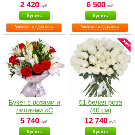
2 420
6 500
руб.
руб.
Купить
Купить
Заказать в один клик
Заказать в один клик
Букет с розами и
51 белая роза
лилиями «С
(40 см)
наилучшими
5 740
12 740
руб.
руб.
пожеланиями»
Купить
Купить