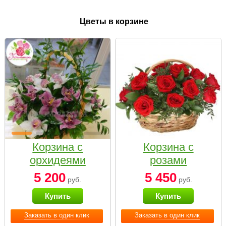
Цветы в корзине
Корзина с
Корзина с
орхидеями
розами
малая
«Красный
5 200
5 450
руб.
руб.
Париж»
Купить
Купить
Заказать в один клик
Заказать в один клик