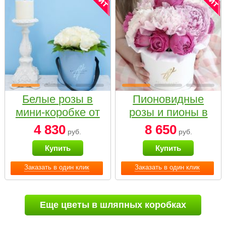
Белые розы в
Пионовидные
мини-коробке от
розы и пионы в
Bella Fiori
белой коробке
4 830
8 650
руб.
руб.
Small
Купить
Купить
Заказать в один клик
Заказать в один клик
Еще цветы в шляпных коробках