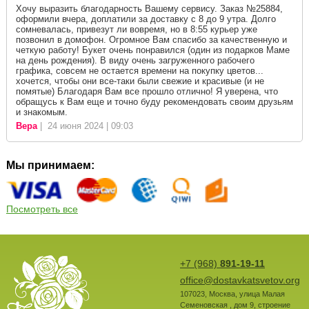
Хочу выразить благодарность Вашему сервису. Заказ №25884,
оформили вчера, доплатили за доставку с 8 до 9 утра. Долго
сомневалась, привезут ли вовремя, но в 8:55 курьер уже
позвонил в домофон. Огромное Вам спасибо за качественную и
четкую работу! Букет очень понравился (один из подарков Маме
на день рождения). В виду очень загруженного рабочего
графика, совсем не остается времени на покупку цветов...
хочется, чтобы они все-таки были свежие и красивые (и не
помятые) Благодаря Вам все прошло отлично! Я уверена, что
обращусь к Вам еще и точно буду рекомендовать своим друзьям
и знакомым.
Вера
| 24 июня 2024 | 09:03
Мы принимаем:
Посмотреть все
+7 (968)
891-19-11
office@dostavkatsvetov.org
107023
,
Москва
,
улица Малая
Семеновская , дом 9, строение