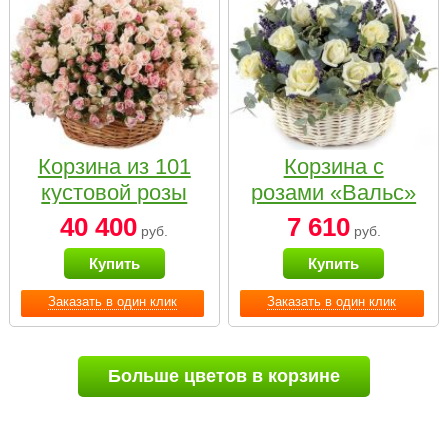
Корзина из 101
Корзина с
кустовой розы
розами «Вальс»
нежных тонов
40 400
7 610
руб.
руб.
Купить
Купить
Заказать в один клик
Заказать в один клик
Больше цветов в корзине