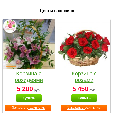
Цветы в корзине
Корзина с
Корзина с
орхидеями
розами
малая
«Красный
5 200
5 450
руб.
руб.
Париж»
Купить
Купить
Заказать в один клик
Заказать в один клик