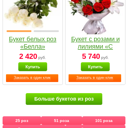
Букет белых роз
Букет с розами и
«Белла»
лилиями «С
наилучшими
2 420
5 740
руб.
руб.
пожеланиями»
Купить
Купить
Заказать в один клик
Заказать в один клик
Больше букетов из роз
25 роз
51 роза
101 роза