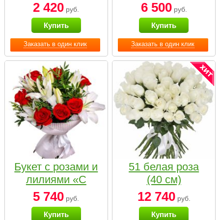
2 420
6 500
руб.
руб.
Купить
Купить
Заказать в один клик
Заказать в один клик
Букет с розами и
51 белая роза
лилиями «С
(40 см)
наилучшими
5 740
12 740
руб.
руб.
пожеланиями»
Купить
Купить