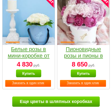
Белые розы в
Пионовидные
мини-коробке от
розы и пионы в
Bella Fiori
белой коробке
4 830
8 650
руб.
руб.
Small
Купить
Купить
Заказать в один клик
Заказать в один клик
Еще цветы в шляпных коробках