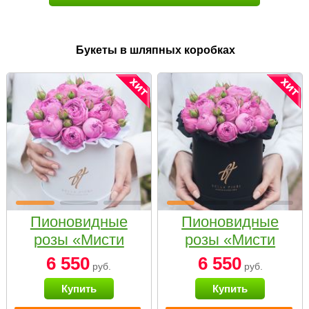
Букеты в шляпных коробках
Пионовидные
Пионовидные
розы «Мисти
розы «Мисти
бабблс» в белой
бабблс» в
6 550
6 550
руб.
руб.
коробке Small
черной коробке
Купить
Купить
Small