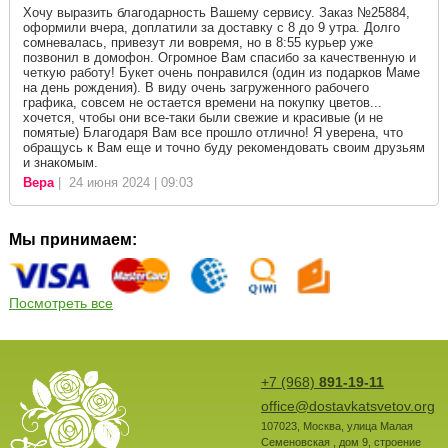
Хочу выразить благодарность Вашему сервису. Заказ №25884,
оформили вчера, доплатили за доставку с 8 до 9 утра. Долго
сомневалась, привезут ли вовремя, но в 8:55 курьер уже
позвонил в домофон. Огромное Вам спасибо за качественную и
четкую работу! Букет очень понравился (один из подарков Маме
на день рождения). В виду очень загруженного рабочего
графика, совсем не остается времени на покупку цветов...
хочется, чтобы они все-таки были свежие и красивые (и не
помятые) Благодаря Вам все прошло отлично! Я уверена, что
обращусь к Вам еще и точно буду рекомендовать своим друзьям
и знакомым.
Вера
| 24 июня 2024 | 09:03
Мы принимаем:
Посмотреть все
+7 (968)
891-19-11
office@dostavkatsvetov.org
107023
,
Москва
,
улица Малая
Семеновская , дом 9, строение