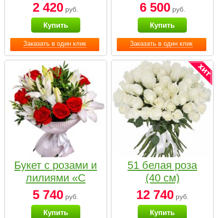
2 420
6 500
руб.
руб.
Купить
Купить
Заказать в один клик
Заказать в один клик
Букет с розами и
51 белая роза
лилиями «С
(40 см)
наилучшими
5 740
12 740
руб.
руб.
пожеланиями»
Купить
Купить