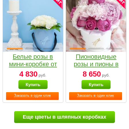
Белые розы в
Пионовидные
мини-коробке от
розы и пионы в
Bella Fiori
белой коробке
4 830
8 650
руб.
руб.
Small
Купить
Купить
Заказать в один клик
Заказать в один клик
Еще цветы в шляпных коробках