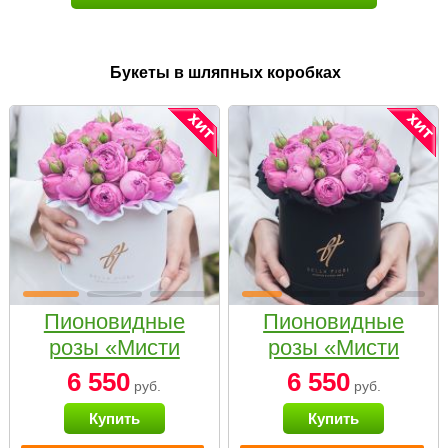
Букеты в шляпных коробках
Пионовидные
Пионовидные
розы «Мисти
розы «Мисти
бабблс» в белой
бабблс» в
6 550
6 550
руб.
руб.
коробке Small
черной коробке
Купить
Купить
Small