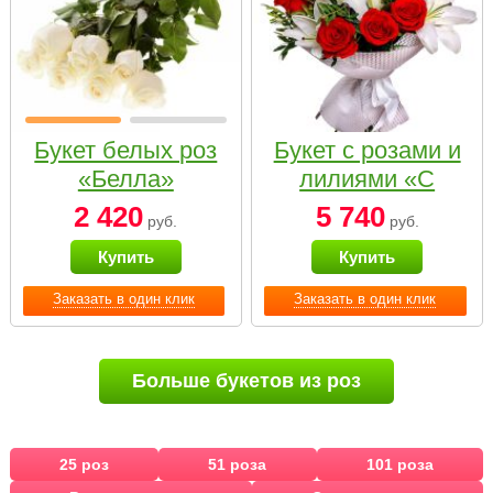
Букет белых роз
Букет с розами и
«Белла»
лилиями «С
наилучшими
2 420
5 740
руб.
руб.
пожеланиями»
Купить
Купить
Заказать в один клик
Заказать в один клик
Больше букетов из роз
25 роз
51 роза
101 роза