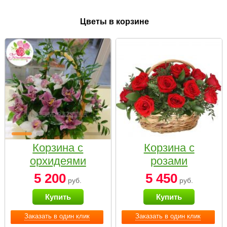
Цветы в корзине
Корзина с
Корзина с
орхидеями
розами
малая
«Красный
5 200
5 450
руб.
руб.
Париж»
Купить
Купить
Заказать в один клик
Заказать в один клик