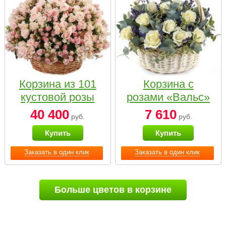
Корзина из 101
Корзина с
кустовой розы
розами «Вальс»
нежных тонов
40 400
7 610
руб.
руб.
Купить
Купить
Заказать в один клик
Заказать в один клик
Больше цветов в корзине