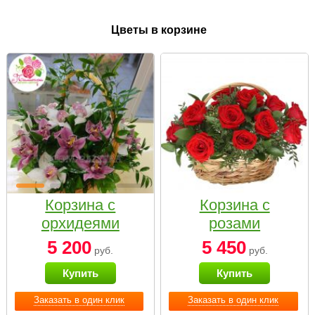
Цветы в корзине
Корзина с
Корзина с
орхидеями
розами
малая
«Красный
5 200
5 450
руб.
руб.
Париж»
Купить
Купить
Заказать в один клик
Заказать в один клик