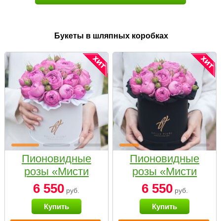
Букеты в шляпных коробках
Пионовидные
Пионовидные
розы «Мисти
розы «Мисти
бабблс» в белой
бабблс» в
6 550
6 550
руб.
руб.
коробке Small
черной коробке
Купить
Купить
Small