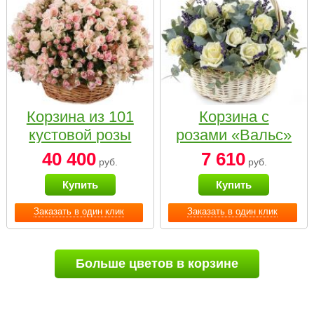
Корзина из 101
Корзина с
кустовой розы
розами «Вальс»
нежных тонов
40 400
7 610
руб.
руб.
Купить
Купить
Заказать в один клик
Заказать в один клик
Больше цветов в корзине