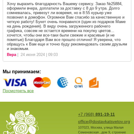
Хочу выразить благодарность Вашему сервису. Заказ №25884,
оформили вчера, доплатили за доставку с 8 до 9 утра. Долго
сомневалась, привезут ли вовремя, но в 8:55 курьер уже
позвонил в домофон. Огромное Вам спасибо за качественную и
четкую работу! Букет очень понравился (один из подарков Маме
на день рождения). В виду очень загруженного рабочего
графика, совсем не остается времени на покупку цветов...
хочется, чтобы они все-таки были свежие и красивые (и не
помятые) Благодаря Вам все прошло отлично! Я уверена, что
обращусь к Вам еще и точно буду рекомендовать своим друзьям
и знакомым.
Вера
| 24 июня 2024 | 09:03
Мы принимаем:
Посмотреть все
+7 (968)
891-19-11
office@dostavkatsvetov.org
107023
,
Москва
,
улица Малая
Семеновская , дом 9, строение