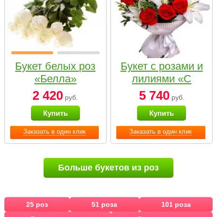
Букет белых роз
Букет с розами и
«Белла»
лилиями «С
наилучшими
2 420
5 740
руб.
руб.
пожеланиями»
Купить
Купить
Заказать в один клик
Заказать в один клик
Больше букетов из роз
25 роз
51 роза
101 роза