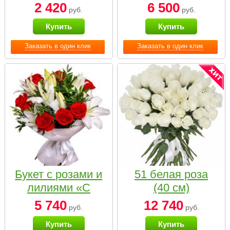
2 420
6 500
руб.
руб.
Купить
Купить
Заказать в один клик
Заказать в один клик
Букет с розами и
51 белая роза
лилиями «С
(40 см)
наилучшими
5 740
12 740
руб.
руб.
пожеланиями»
Купить
Купить