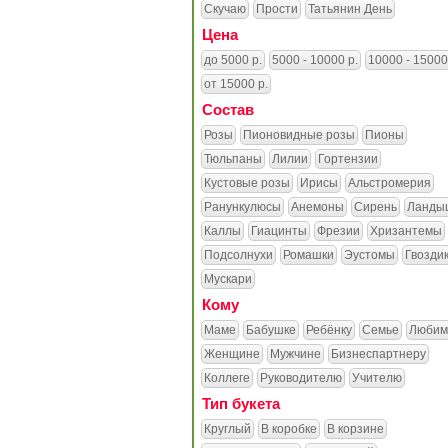
Скучаю
Прости
Татьянин День
Цена
до 5000 р.
5000 - 10000 р.
10000 - 15000
от 15000 р.
Состав
Розы
Пионовидные розы
Пионы
Тюльпаны
Лилии
Гортензии
Кустовые розы
Ирисы
Альстромерия
Ранункулюсы
Анемоны
Сирень
Ланды
Каллы
Гиацинты
Фрезии
Хризантемы
Подсолнухи
Ромашки
Эустомы
Гвозди
Мускари
Кому
Маме
Бабушке
Ребёнку
Семье
Любим
Женщине
Мужчине
Бизнеспартнеру
Коллеге
Руководителю
Учителю
Тип букета
Круглый
В коробке
В корзине