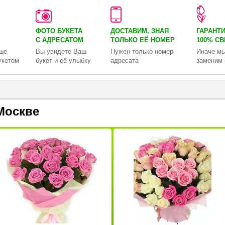
ФОТО БУКЕТА
ДОСТАВИМ, ЗНАЯ
ГАРАНТ
С АДРЕСАТОМ
ТОЛЬКО
ЕЁ НОМЕР
100% С
ше
Вы увидете Ваш
Нужен только номер
Иначе мы
укетом
букет и её улыбку
адресата
заменим 
Москве