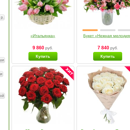
 р.
«Итальянка»
Букет «Нежная мелоди
9 860
7 840
руб.
руб.
Купить
Купить
ши
ки
ой