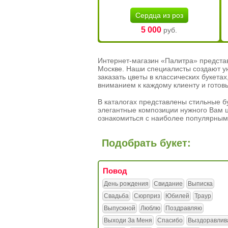
Сердца из роз
5 000
руб.
Интернет-магазин «Палитра» предста
Москве. Наши специалисты создают у
заказать цветы в классических букет
вниманием к каждому клиенту и готов
В каталогах представлены стильные бу
элегантные композиции нужного Вам ц
ознакомиться с наиболее популярным
Подобрать букет:
Повод
День рождения
Свидание
Выписка
Свадьба
Сюрприз
Юбилей
Траур
Выпускной
Люблю
Поздравляю
Выходи За Меня
Спасибо
Выздоравлив