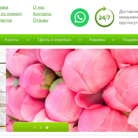
авка
О нас
Доставля
 по номеру
Контакты
ежедневн
укетов
Отзывы
круглосут
Букеты
Цветы в коробках
Корзины
Подарк