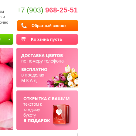
+7 (903)
968-25-51
ем
о и
очно
Обратный звонок
и
Корзина пуста