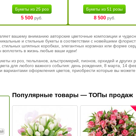
Букеты из 25 роз
Букеты из 51 розы
5 500
8 500
руб.
руб.
вляет вашему вниманию авторские цветочные композиции и чудесн
никальные и стильные букеты в соответствии с новейшими флорис
ах, стильных шляпных коробках, элегантных корзинах или форме се
ы воплотить в жизнь любые ваши идеи!
кеты из роз, тюльпанов, альстромерий, пионов, орхидей и других 
вета для любого важного события: день рождения, 8 марта, 14 фев
и вариантами оформления цветов, приобрести которые вы можете 
Популярные товары — ТОПы продаж
ай