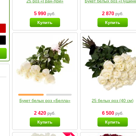
25 роз «Гран-при»
Букет белых роз «Пушин
5 990
2 870
руб.
руб.
Купить
Купить
Букет белых роз «Белла»
25 белых роз (40 см)
2 420
6 500
руб.
руб.
Купить
Купить