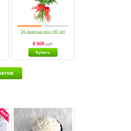
25 красных роз (40 см)
6 500
руб.
Купить
кетов