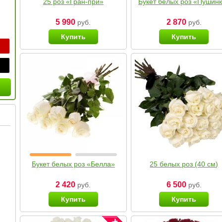
25 роз «Гран-при»
Букет белых роз «Пушин
5 990
2 870
руб.
руб.
Купить
Купить
Букет белых роз «Белла»
25 белых роз (40 см)
2 420
6 500
руб.
руб.
Купить
Купить