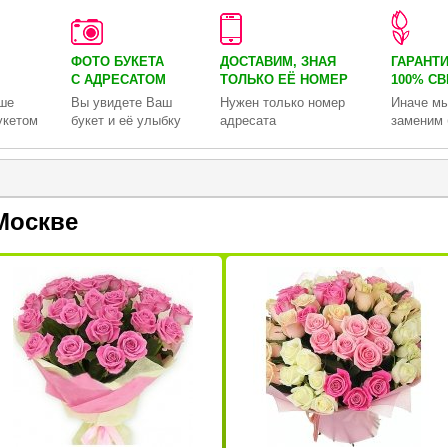
ФОТО БУКЕТА
ДОСТАВИМ, ЗНАЯ
ГАРАНТ
С АДРЕСАТОМ
ТОЛЬКО
ЕЁ НОМЕР
100% С
ше
Вы увидете Ваш
Нужен только номер
Иначе мы
укетом
букет и её улыбку
адресата
заменим 
Москве