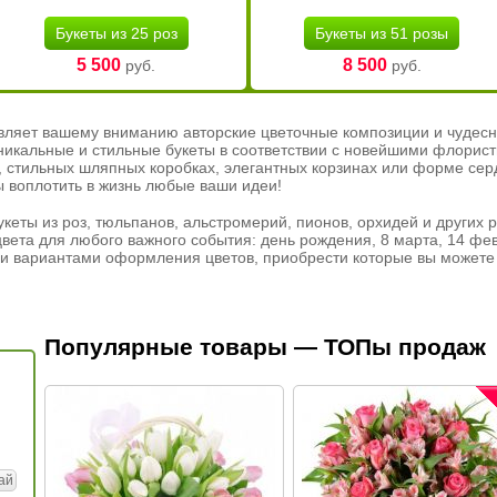
Букеты из 25 роз
Букеты из 51 розы
5 500
8 500
руб.
руб.
вляет вашему вниманию авторские цветочные композиции и чудесн
никальные и стильные букеты в соответствии с новейшими флорис
ах, стильных шляпных коробках, элегантных корзинах или форме се
ы воплотить в жизнь любые ваши идеи!
кеты из роз, тюльпанов, альстромерий, пионов, орхидей и других 
вета для любого важного события: день рождения, 8 марта, 14 фев
и вариантами оформления цветов, приобрести которые вы можете 
Популярные товары — ТОПы продаж
ай