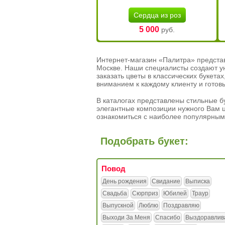
Сердца из роз
5 000
руб.
Интернет-магазин «Палитра» предста
Москве. Наши специалисты создают у
заказать цветы в классических букет
вниманием к каждому клиенту и готов
В каталогах представлены стильные бу
элегантные композиции нужного Вам ц
ознакомиться с наиболее популярным
Подобрать букет:
Повод
День рождения
Свидание
Выписка
Свадьба
Сюрприз
Юбилей
Траур
Выпускной
Люблю
Поздравляю
Выходи За Меня
Спасибо
Выздоравлив