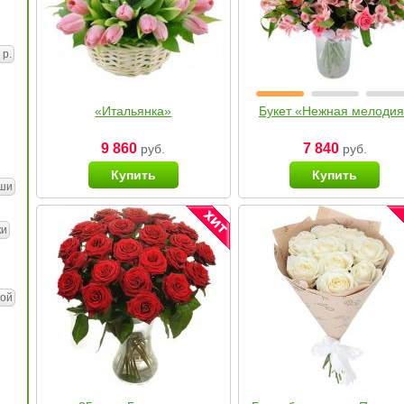
 р.
«Итальянка»
Букет «Нежная мелоди
9 860
7 840
руб.
руб.
Купить
Купить
ши
ки
ой