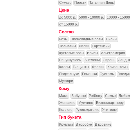
Скучаю
Прости
Татьянин День
Цена
до 5000 р.
5000 - 10000 р.
10000 - 15000
от 15000 р.
Состав
Розы
Пионовидные розы
Пионы
Тюльпаны
Лилии
Гортензии
Кустовые розы
Ирисы
Альстромерия
Ранункулюсы
Анемоны
Сирень
Ланды
Каллы
Гиацинты
Фрезии
Хризантемы
Подсолнухи
Ромашки
Эустомы
Гвозди
Мускари
Кому
Маме
Бабушке
Ребёнку
Семье
Любим
Женщине
Мужчине
Бизнеспартнеру
Коллеге
Руководителю
Учителю
Тип букета
Круглый
В коробке
В корзине