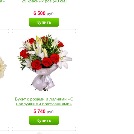
ка»
25 красных роз (40 см)
6 500
руб.
Купить
Букет с розами и лилиями «С
наилучшими пожеланиями»
5 740
руб.
Купить