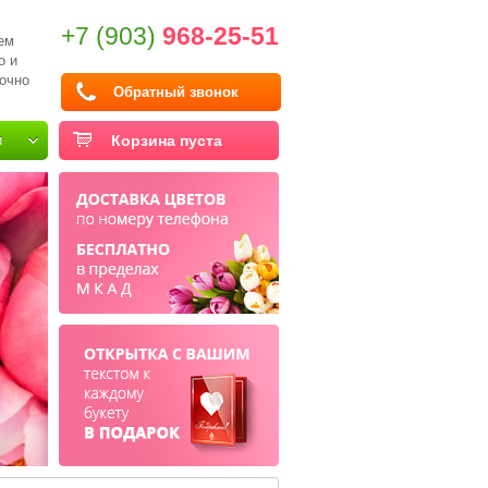
+7 (903)
968-25-51
ем
о и
очно
Обратный звонок
и
Корзина пуста