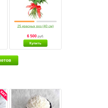
25 красных роз (40 см)
6 500
руб.
Купить
кетов