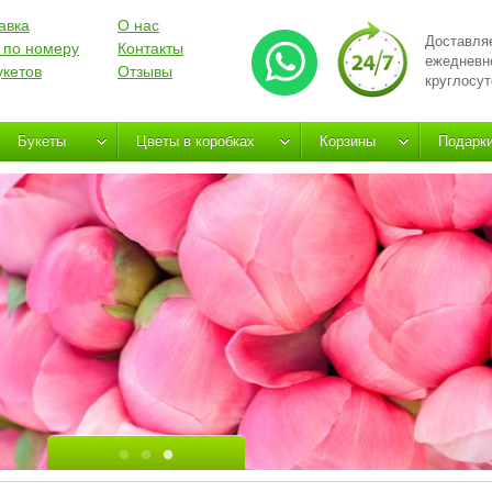
авка
О нас
Доставля
 по номеру
Контакты
ежедневн
укетов
Отзывы
круглосут
Букеты
Цветы в коробках
Корзины
Подарк