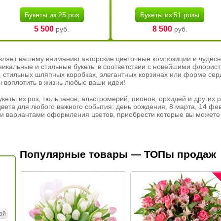
Букеты из 25 роз
Букеты из 51 розы
5 500
8 500
руб.
руб.
вляет вашему вниманию авторские цветочные композиции и чудесн
никальные и стильные букеты в соответствии с новейшими флорис
ах, стильных шляпных коробках, элегантных корзинах или форме се
ы воплотить в жизнь любые ваши идеи!
кеты из роз, тюльпанов, альстромерий, пионов, орхидей и других 
вета для любого важного события: день рождения, 8 марта, 14 фев
и вариантами оформления цветов, приобрести которые вы можете 
Популярные товары — ТОПы продаж
ай