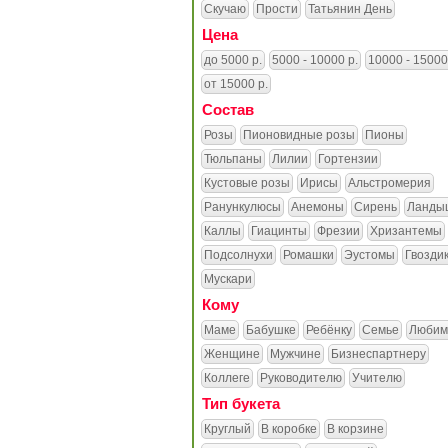
Скучаю
Прости
Татьянин День
Цена
до 5000 р.
5000 - 10000 р.
10000 - 15000
от 15000 р.
Состав
Розы
Пионовидные розы
Пионы
Тюльпаны
Лилии
Гортензии
Кустовые розы
Ирисы
Альстромерия
Ранункулюсы
Анемоны
Сирень
Ланды
Каллы
Гиацинты
Фрезии
Хризантемы
Подсолнухи
Ромашки
Эустомы
Гвозди
Мускари
Кому
Маме
Бабушке
Ребёнку
Семье
Любим
Женщине
Мужчине
Бизнеспартнеру
Коллеге
Руководителю
Учителю
Тип букета
Круглый
В коробке
В корзине