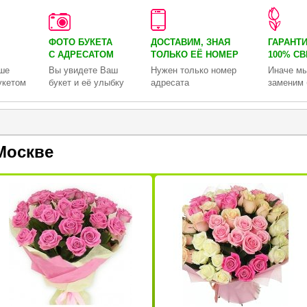
ФОТО БУКЕТА
ДОСТАВИМ, ЗНАЯ
ГАРАНТ
С АДРЕСАТОМ
ТОЛЬКО
ЕЁ НОМЕР
100% С
ше
Вы увидете Ваш
Нужен только номер
Иначе мы
укетом
букет и её улыбку
адресата
заменим 
Москве