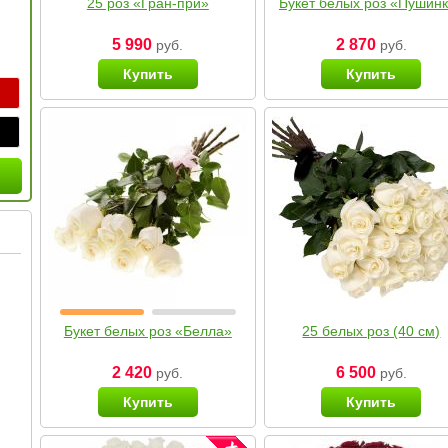
25 роз «Гран-при»
Букет белых роз «Пушин
5 990
2 870
руб.
руб.
Купить
Купить
Букет белых роз «Белла»
25 белых роз (40 см)
2 420
6 500
руб.
руб.
Купить
Купить