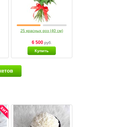
25 красных роз (40 см)
6 500
руб.
Купить
кетов