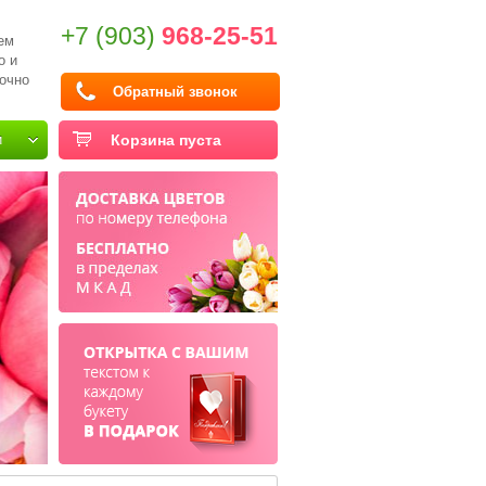
+7 (903)
968-25-51
ем
о и
очно
Обратный звонок
и
Корзина пуста