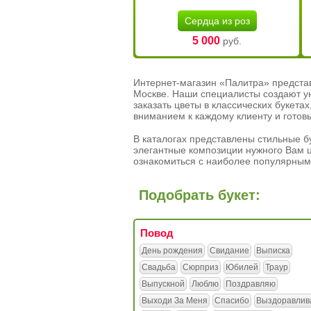
Сердца из роз
5 000
руб.
Интернет-магазин «Палитра» предста
Москве. Наши специалисты создают у
заказать цветы в классических букет
вниманием к каждому клиенту и готов
В каталогах представлены стильные бу
элегантные композиции нужного Вам ц
ознакомиться с наиболее популярным
Подобрать букет:
Повод
День рождения
Свидание
Выписка
Свадьба
Сюрприз
Юбилей
Траур
Выпускной
Люблю
Поздравляю
Выходи За Меня
Спасибо
Выздоравлив