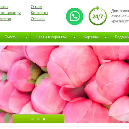
авка
О нас
Доставля
 по номеру
Контакты
ежедневн
укетов
Отзывы
круглосут
Букеты
Цветы в коробках
Корзины
Подарк