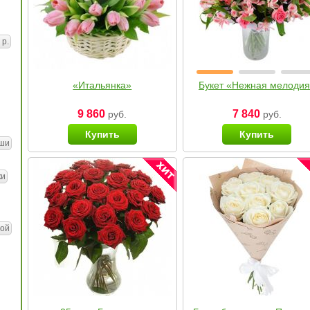
 р.
«Итальянка»
Букет «Нежная мелоди
9 860
7 840
руб.
руб.
Купить
Купить
ши
ки
ой