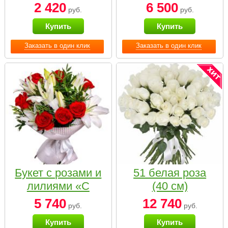
2 420
6 500
руб.
руб.
Купить
Купить
Заказать в один клик
Заказать в один клик
Букет с розами и
51 белая роза
лилиями «С
(40 см)
наилучшими
5 740
12 740
руб.
руб.
пожеланиями»
Купить
Купить