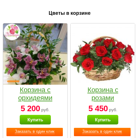
Цветы в корзине
Корзина с
Корзина с
орхидеями
розами
малая
«Красный
5 200
5 450
руб.
руб.
Париж»
Купить
Купить
Заказать в один клик
Заказать в один клик