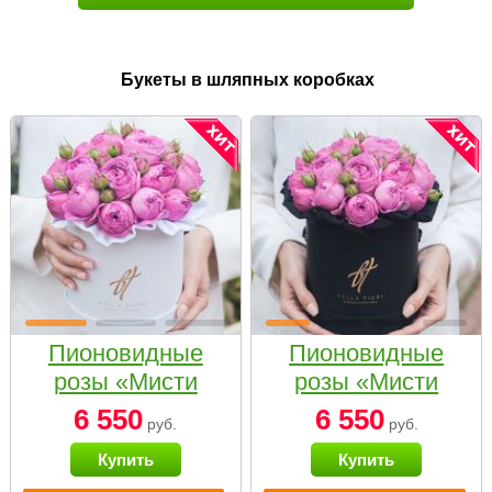
Букеты в шляпных коробках
Пионовидные
Пионовидные
розы «Мисти
розы «Мисти
бабблс» в белой
бабблс» в
6 550
6 550
руб.
руб.
коробке Small
черной коробке
Купить
Купить
Small