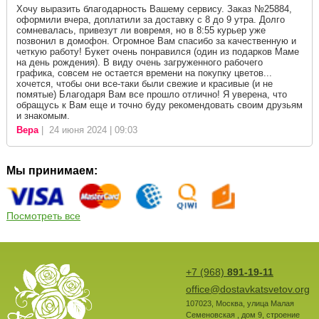
Хочу выразить благодарность Вашему сервису. Заказ №25884,
оформили вчера, доплатили за доставку с 8 до 9 утра. Долго
сомневалась, привезут ли вовремя, но в 8:55 курьер уже
позвонил в домофон. Огромное Вам спасибо за качественную и
четкую работу! Букет очень понравился (один из подарков Маме
на день рождения). В виду очень загруженного рабочего
графика, совсем не остается времени на покупку цветов...
хочется, чтобы они все-таки были свежие и красивые (и не
помятые) Благодаря Вам все прошло отлично! Я уверена, что
обращусь к Вам еще и точно буду рекомендовать своим друзьям
и знакомым.
Вера
| 24 июня 2024 | 09:03
Мы принимаем:
Посмотреть все
+7 (968)
891-19-11
office@dostavkatsvetov.org
107023
,
Москва
,
улица Малая
Семеновская , дом 9, строение