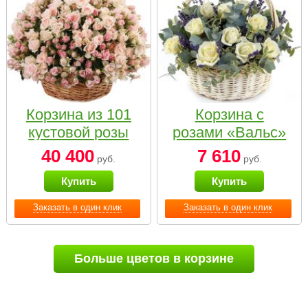
Корзина из 101
Корзина с
кустовой розы
розами «Вальс»
нежных тонов
40 400
7 610
руб.
руб.
Купить
Купить
Заказать в один клик
Заказать в один клик
Больше цветов в корзине