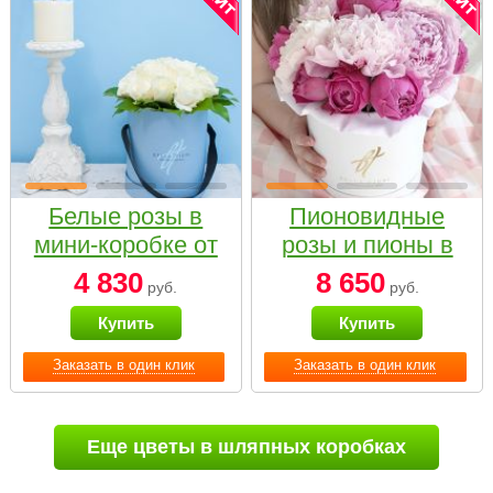
Белые розы в
Пионовидные
мини-коробке от
розы и пионы в
Bella Fiori
белой коробке
4 830
8 650
руб.
руб.
Small
Купить
Купить
Заказать в один клик
Заказать в один клик
Еще цветы в шляпных коробках