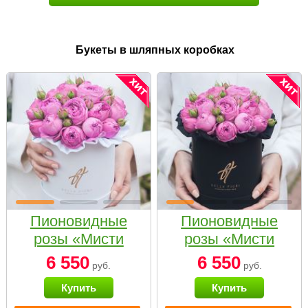
Букеты в шляпных коробках
Пионовидные
Пионовидные
розы «Мисти
розы «Мисти
бабблс» в белой
бабблс» в
6 550
6 550
руб.
руб.
коробке Small
черной коробке
Купить
Купить
Small