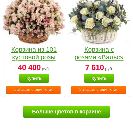
Корзина из 101
Корзина с
кустовой розы
розами «Вальс»
нежных тонов
40 400
7 610
руб.
руб.
Купить
Купить
Заказать в один клик
Заказать в один клик
Больше цветов в корзине