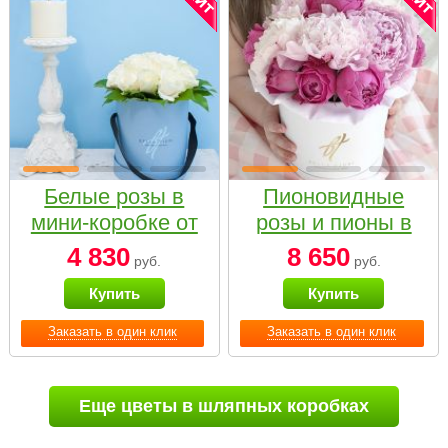
Белые розы в
Пионовидные
мини-коробке от
розы и пионы в
Bella Fiori
белой коробке
4 830
8 650
руб.
руб.
Small
Купить
Купить
Заказать в один клик
Заказать в один клик
Еще цветы в шляпных коробках