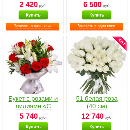
2 420
6 500
руб.
руб.
Купить
Купить
Заказать в один клик
Заказать в один клик
Букет с розами и
51 белая роза
лилиями «С
(40 см)
наилучшими
5 740
12 740
руб.
руб.
пожеланиями»
Купить
Купить