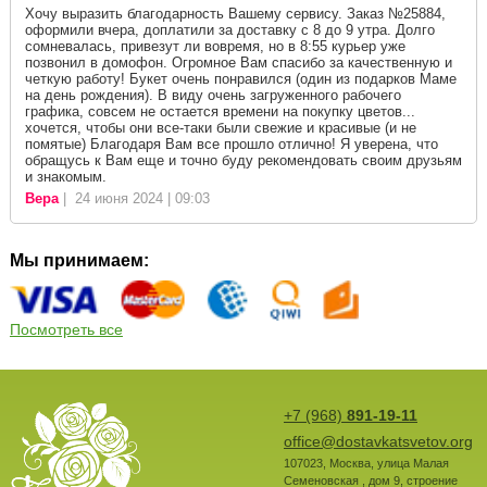
Хочу выразить благодарность Вашему сервису. Заказ №25884,
оформили вчера, доплатили за доставку с 8 до 9 утра. Долго
сомневалась, привезут ли вовремя, но в 8:55 курьер уже
позвонил в домофон. Огромное Вам спасибо за качественную и
четкую работу! Букет очень понравился (один из подарков Маме
на день рождения). В виду очень загруженного рабочего
графика, совсем не остается времени на покупку цветов...
хочется, чтобы они все-таки были свежие и красивые (и не
помятые) Благодаря Вам все прошло отлично! Я уверена, что
обращусь к Вам еще и точно буду рекомендовать своим друзьям
и знакомым.
Вера
| 24 июня 2024 | 09:03
Мы принимаем:
Посмотреть все
+7 (968)
891-19-11
office@dostavkatsvetov.org
107023
,
Москва
,
улица Малая
Семеновская , дом 9, строение