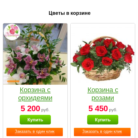
Цветы в корзине
Корзина с
Корзина с
орхидеями
розами
малая
«Красный
5 200
5 450
руб.
руб.
Париж»
Купить
Купить
Заказать в один клик
Заказать в один клик