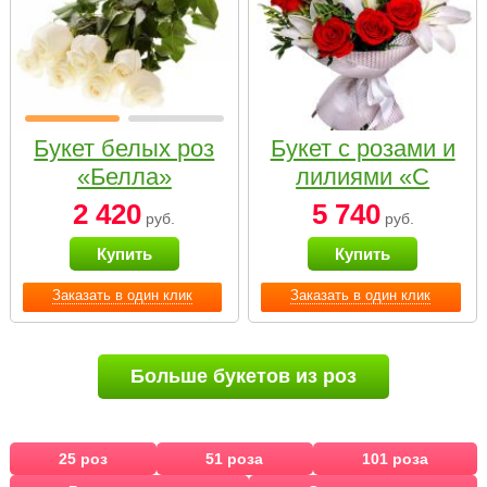
Букет белых роз
Букет с розами и
«Белла»
лилиями «С
наилучшими
2 420
5 740
руб.
руб.
пожеланиями»
Купить
Купить
Заказать в один клик
Заказать в один клик
Больше букетов из роз
25 роз
51 роза
101 роза