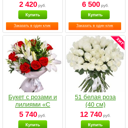
2 420
6 500
руб.
руб.
Купить
Купить
Заказать в один клик
Заказать в один клик
Букет с розами и
51 белая роза
лилиями «С
(40 см)
наилучшими
5 740
12 740
руб.
руб.
пожеланиями»
Купить
Купить