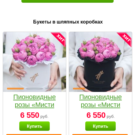
Букеты в шляпных коробках
Пионовидные
Пионовидные
розы «Мисти
розы «Мисти
бабблс» в белой
бабблс» в
6 550
6 550
руб.
руб.
коробке Small
черной коробке
Купить
Купить
Small