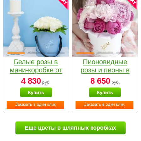
Белые розы в
Пионовидные
мини-коробке от
розы и пионы в
Bella Fiori
белой коробке
4 830
8 650
руб.
руб.
Small
Купить
Купить
Заказать в один клик
Заказать в один клик
Еще цветы в шляпных коробках