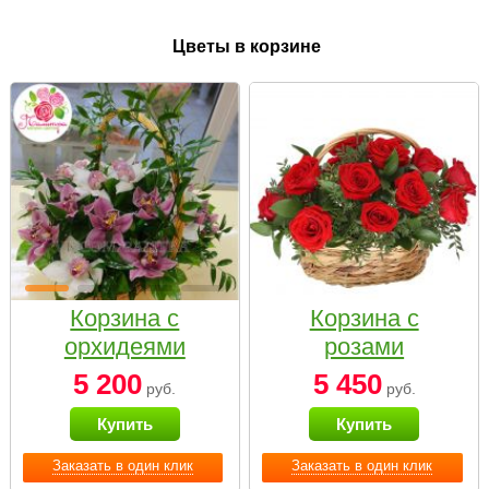
Цветы в корзине
Корзина с
Корзина с
орхидеями
розами
малая
«Красный
5 200
5 450
руб.
руб.
Париж»
Купить
Купить
Заказать в один клик
Заказать в один клик