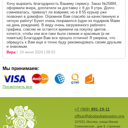
Хочу выразить благодарность Вашему сервису. Заказ №25884,
оформили вчера, доплатили за доставку с 8 до 9 утра. Долго
сомневалась, привезут ли вовремя, но в 8:55 курьер уже
позвонил в домофон. Огромное Вам спасибо за качественную и
четкую работу! Букет очень понравился (один из подарков Маме
на день рождения). В виду очень загруженного рабочего
графика, совсем не остается времени на покупку цветов...
хочется, чтобы они все-таки были свежие и красивые (и не
помятые) Благодаря Вам все прошло отлично! Я уверена, что
обращусь к Вам еще и точно буду рекомендовать своим друзьям
и знакомым.
Вера
| 24 июня 2024 | 09:03
Мы принимаем:
Посмотреть все
+7 (968)
891-19-11
office@dostavkatsvetov.org
107023
,
Москва
,
улица Малая
Семеновская , дом 9, строение