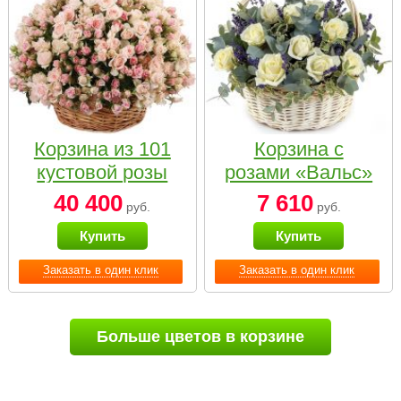
Корзина из 101
Корзина с
кустовой розы
розами «Вальс»
нежных тонов
40 400
7 610
руб.
руб.
Купить
Купить
Заказать в один клик
Заказать в один клик
Больше цветов в корзине