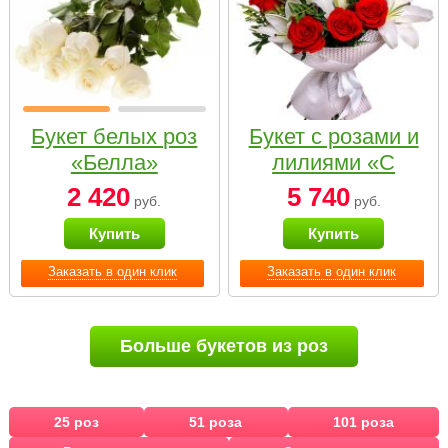
Букет белых роз
Букет с розами и
«Белла»
лилиями «С
наилучшими
2 420
5 740
руб.
руб.
пожеланиями»
Купить
Купить
Заказать в один клик
Заказать в один клик
Больше букетов из роз
25 роз
51 роза
101 роза