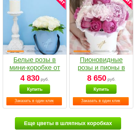
Белые розы в
Пионовидные
мини-коробке от
розы и пионы в
Bella Fiori
белой коробке
4 830
8 650
руб.
руб.
Small
Купить
Купить
Заказать в один клик
Заказать в один клик
Еще цветы в шляпных коробках