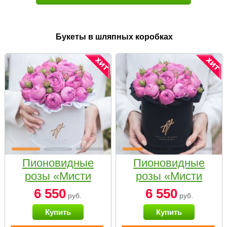
Букеты в шляпных коробках
Пионовидные
Пионовидные
розы «Мисти
розы «Мисти
бабблс» в белой
бабблс» в
6 550
6 550
руб.
руб.
коробке Small
черной коробке
Купить
Купить
Small