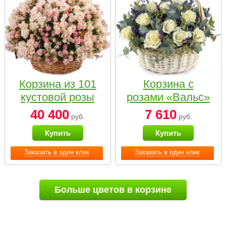
Корзина из 101
Корзина с
кустовой розы
розами «Вальс»
нежных тонов
40 400
7 610
руб.
руб.
Купить
Купить
Заказать в один клик
Заказать в один клик
Больше цветов в корзине