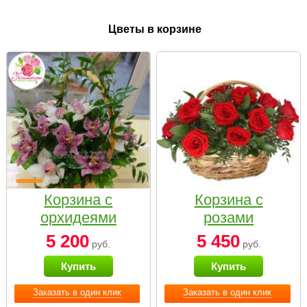
Цветы в корзине
Корзина с
Корзина с
орхидеями
розами
малая
«Красный
5 200
5 450
руб.
руб.
Париж»
Купить
Купить
Заказать в один клик
Заказать в один клик