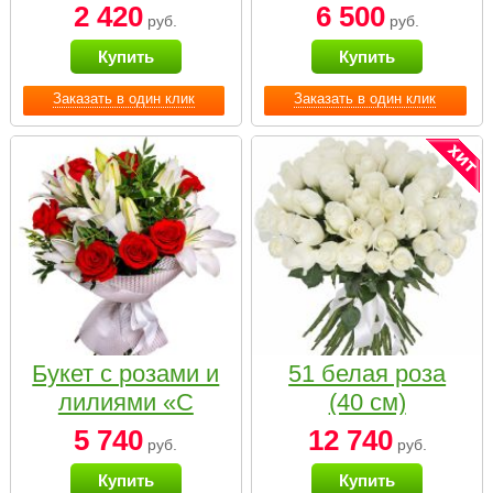
2 420
6 500
руб.
руб.
Купить
Купить
Заказать в один клик
Заказать в один клик
Букет с розами и
51 белая роза
лилиями «С
(40 см)
наилучшими
5 740
12 740
руб.
руб.
пожеланиями»
Купить
Купить