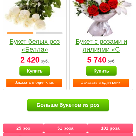
Букет белых роз
Букет с розами и
«Белла»
лилиями «С
наилучшими
2 420
5 740
руб.
руб.
пожеланиями»
Купить
Купить
Заказать в один клик
Заказать в один клик
Больше букетов из роз
25 роз
51 роза
101 роза