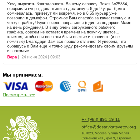
Хочу выразить благодарность Вашему сервису. Заказ №25884,
оформили вчера, доплатили за доставку с 8 до 9 утра. Долго
сомневалась, привезут ли вовремя, но в 8:55 курьер уже
позвонил в домофон. Огромное Вам спасибо за качественную и
четкую работу! Букет очень понравился (один из подарков Маме
на день рождения). В виду очень загруженного рабочего
графика, совсем не остается времени на покупку цветов...
хочется, чтобы они все-таки были свежие и красивые (и не
помятые) Благодаря Вам все прошло отлично! Я уверена, что
обращусь к Вам еще и точно буду рекомендовать своим друзьям
и знакомым.
Вера
| 24 июня 2024 | 09:03
Мы принимаем:
Посмотреть все
+7 (968)
891-19-11
office@dostavkatsvetov.org
107023
,
Москва
,
улица Малая
Семеновская , дом 9, строение