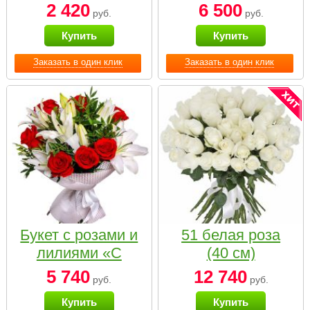
2 420
6 500
руб.
руб.
Купить
Купить
Заказать в один клик
Заказать в один клик
Букет с розами и
51 белая роза
лилиями «С
(40 см)
наилучшими
5 740
12 740
руб.
руб.
пожеланиями»
Купить
Купить