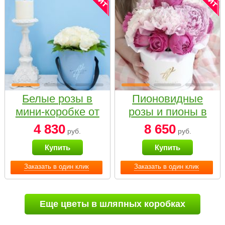
Белые розы в
Пионовидные
мини-коробке от
розы и пионы в
Bella Fiori
белой коробке
4 830
8 650
руб.
руб.
Small
Купить
Купить
Заказать в один клик
Заказать в один клик
Еще цветы в шляпных коробках