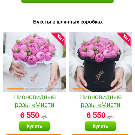
Букеты в шляпных коробках
Пионовидные
Пионовидные
розы «Мисти
розы «Мисти
бабблс» в белой
бабблс» в
6 550
6 550
руб.
руб.
коробке Small
черной коробке
Купить
Купить
Small