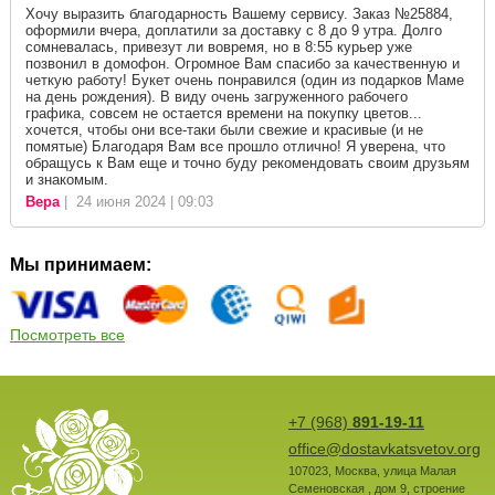
Хочу выразить благодарность Вашему сервису. Заказ №25884,
оформили вчера, доплатили за доставку с 8 до 9 утра. Долго
сомневалась, привезут ли вовремя, но в 8:55 курьер уже
позвонил в домофон. Огромное Вам спасибо за качественную и
четкую работу! Букет очень понравился (один из подарков Маме
на день рождения). В виду очень загруженного рабочего
графика, совсем не остается времени на покупку цветов...
хочется, чтобы они все-таки были свежие и красивые (и не
помятые) Благодаря Вам все прошло отлично! Я уверена, что
обращусь к Вам еще и точно буду рекомендовать своим друзьям
и знакомым.
Вера
| 24 июня 2024 | 09:03
Мы принимаем:
Посмотреть все
+7 (968)
891-19-11
office@dostavkatsvetov.org
107023
,
Москва
,
улица Малая
Семеновская , дом 9, строение