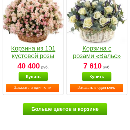
Корзина из 101
Корзина с
кустовой розы
розами «Вальс»
нежных тонов
40 400
7 610
руб.
руб.
Купить
Купить
Заказать в один клик
Заказать в один клик
Больше цветов в корзине