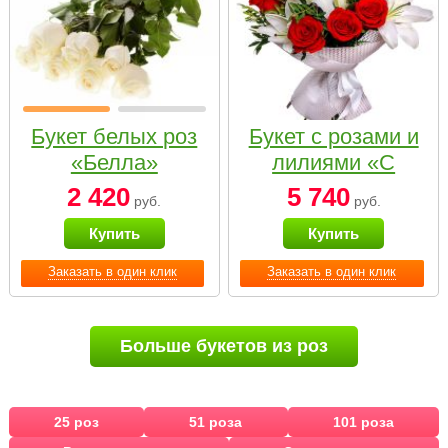
Букет белых роз
Букет с розами и
«Белла»
лилиями «С
наилучшими
2 420
5 740
руб.
руб.
пожеланиями»
Купить
Купить
Заказать в один клик
Заказать в один клик
Больше букетов из роз
25 роз
51 роза
101 роза