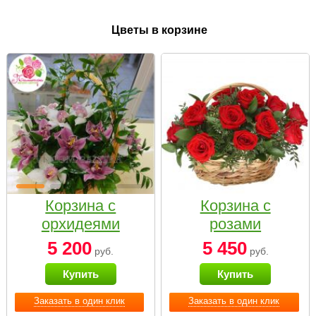
Цветы в корзине
Корзина с
Корзина с
орхидеями
розами
малая
«Красный
5 200
5 450
руб.
руб.
Париж»
Купить
Купить
Заказать в один клик
Заказать в один клик