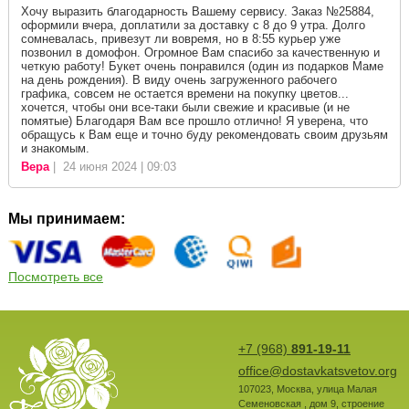
Хочу выразить благодарность Вашему сервису. Заказ №25884,
оформили вчера, доплатили за доставку с 8 до 9 утра. Долго
сомневалась, привезут ли вовремя, но в 8:55 курьер уже
позвонил в домофон. Огромное Вам спасибо за качественную и
четкую работу! Букет очень понравился (один из подарков Маме
на день рождения). В виду очень загруженного рабочего
графика, совсем не остается времени на покупку цветов...
хочется, чтобы они все-таки были свежие и красивые (и не
помятые) Благодаря Вам все прошло отлично! Я уверена, что
обращусь к Вам еще и точно буду рекомендовать своим друзьям
и знакомым.
Вера
| 24 июня 2024 | 09:03
Мы принимаем:
Посмотреть все
+7 (968)
891-19-11
office@dostavkatsvetov.org
107023
,
Москва
,
улица Малая
Семеновская , дом 9, строение