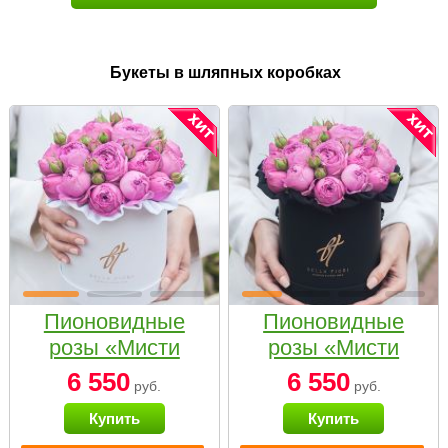
Букеты в шляпных коробках
Пионовидные
Пионовидные
розы «Мисти
розы «Мисти
бабблс» в белой
бабблс» в
6 550
6 550
руб.
руб.
коробке Small
черной коробке
Купить
Купить
Small