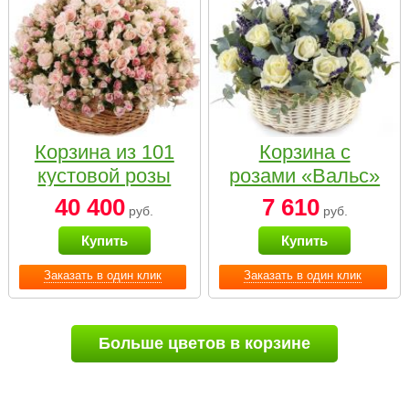
Корзина из 101
Корзина с
кустовой розы
розами «Вальс»
нежных тонов
40 400
7 610
руб.
руб.
Купить
Купить
Заказать в один клик
Заказать в один клик
Больше цветов в корзине