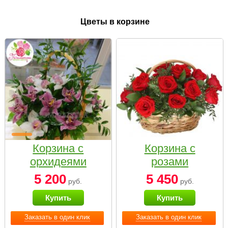
Цветы в корзине
Корзина с
Корзина с
орхидеями
розами
малая
«Красный
5 200
5 450
руб.
руб.
Париж»
Купить
Купить
Заказать в один клик
Заказать в один клик