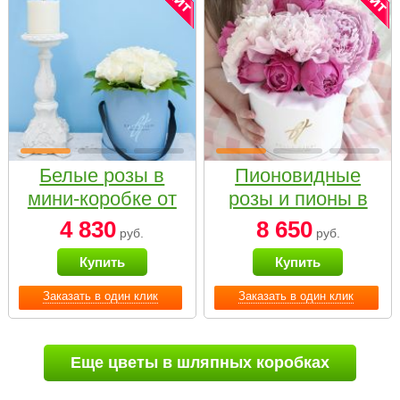
Белые розы в
Пионовидные
мини-коробке от
розы и пионы в
Bella Fiori
белой коробке
4 830
8 650
руб.
руб.
Small
Купить
Купить
Заказать в один клик
Заказать в один клик
Еще цветы в шляпных коробках