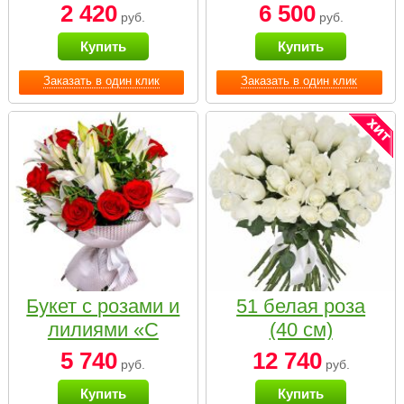
2 420
6 500
руб.
руб.
Купить
Купить
Заказать в один клик
Заказать в один клик
Букет с розами и
51 белая роза
лилиями «С
(40 см)
наилучшими
5 740
12 740
руб.
руб.
пожеланиями»
Купить
Купить