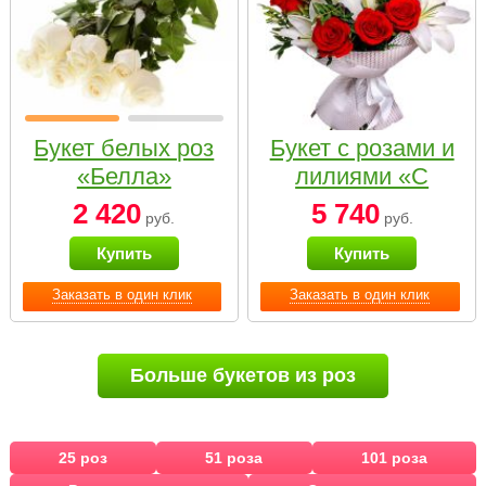
Букет белых роз
Букет с розами и
«Белла»
лилиями «С
наилучшими
2 420
5 740
руб.
руб.
пожеланиями»
Купить
Купить
Заказать в один клик
Заказать в один клик
Больше букетов из роз
25 роз
51 роза
101 роза