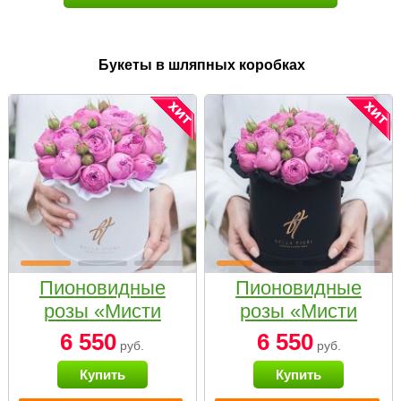
Букеты в шляпных коробках
Пионовидные
Пионовидные
розы «Мисти
розы «Мисти
бабблс» в белой
бабблс» в
6 550
6 550
руб.
руб.
коробке Small
черной коробке
Купить
Купить
Small