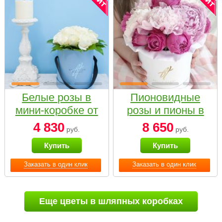
Белые розы в
Пионовидные
мини-коробке от
розы и пионы в
Bella Fiori
белой коробке
4 830
8 650
руб.
руб.
Small
Купить
Купить
Заказать в один клик
Заказать в один клик
Еще цветы в шляпных коробках