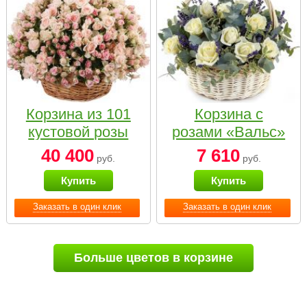
Корзина из 101
Корзина с
кустовой розы
розами «Вальс»
нежных тонов
40 400
7 610
руб.
руб.
Купить
Купить
Заказать в один клик
Заказать в один клик
Больше цветов в корзине