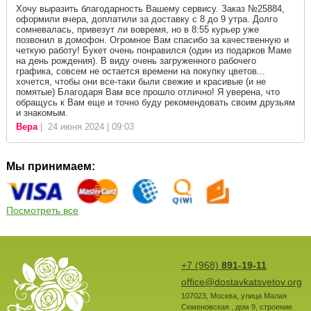
Хочу выразить благодарность Вашему сервису. Заказ №25884,
оформили вчера, доплатили за доставку с 8 до 9 утра. Долго
сомневалась, привезут ли вовремя, но в 8:55 курьер уже
позвонил в домофон. Огромное Вам спасибо за качественную и
четкую работу! Букет очень понравился (один из подарков Маме
на день рождения). В виду очень загруженного рабочего
графика, совсем не остается времени на покупку цветов...
хочется, чтобы они все-таки были свежие и красивые (и не
помятые) Благодаря Вам все прошло отлично! Я уверена, что
обращусь к Вам еще и точно буду рекомендовать своим друзьям
и знакомым.
Вера
| 24 июня 2024 | 09:03
Мы принимаем:
Посмотреть все
+7 (968)
891-19-11
office@dostavkatsvetov.org
107023
,
Москва
,
улица Малая
Семеновская , дом 9, строение