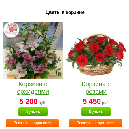
Цветы в корзине
Корзина с
Корзина с
орхидеями
розами
малая
«Красный
5 200
5 450
руб.
руб.
Париж»
Купить
Купить
Заказать в один клик
Заказать в один клик