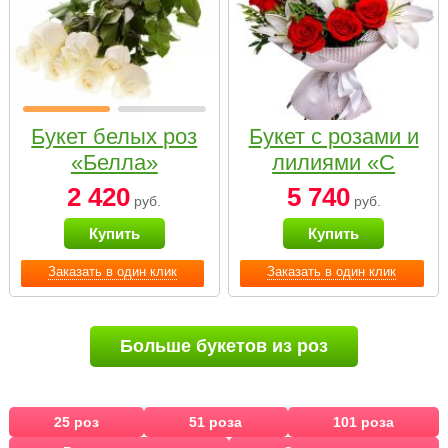
Букет белых роз
Букет с розами и
«Белла»
лилиями «С
наилучшими
2 420
5 740
руб.
руб.
пожеланиями»
Купить
Купить
Заказать в один клик
Заказать в один клик
Больше букетов из роз
25 роз
51 роза
101 роза