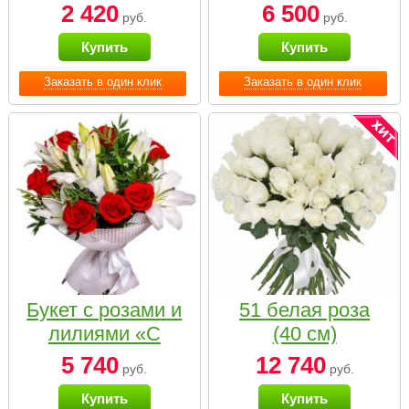
2 420
6 500
руб.
руб.
Купить
Купить
Заказать в один клик
Заказать в один клик
Букет с розами и
51 белая роза
лилиями «С
(40 см)
наилучшими
5 740
12 740
руб.
руб.
пожеланиями»
Купить
Купить