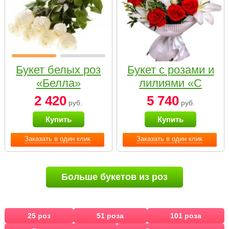
Букет белых роз
Букет с розами и
«Белла»
лилиями «С
наилучшими
2 420
5 740
руб.
руб.
пожеланиями»
Купить
Купить
Заказать в один клик
Заказать в один клик
Больше букетов из роз
25 роз
51 роза
101 роза