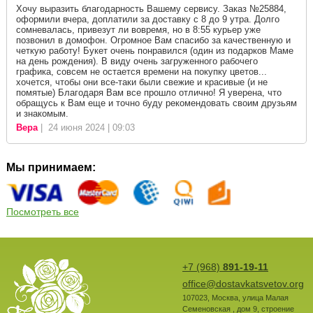
Хочу выразить благодарность Вашему сервису. Заказ №25884,
оформили вчера, доплатили за доставку с 8 до 9 утра. Долго
сомневалась, привезут ли вовремя, но в 8:55 курьер уже
позвонил в домофон. Огромное Вам спасибо за качественную и
четкую работу! Букет очень понравился (один из подарков Маме
на день рождения). В виду очень загруженного рабочего
графика, совсем не остается времени на покупку цветов...
хочется, чтобы они все-таки были свежие и красивые (и не
помятые) Благодаря Вам все прошло отлично! Я уверена, что
обращусь к Вам еще и точно буду рекомендовать своим друзьям
и знакомым.
Вера
| 24 июня 2024 | 09:03
Мы принимаем:
Посмотреть все
+7 (968)
891-19-11
office@dostavkatsvetov.org
107023
,
Москва
,
улица Малая
Семеновская , дом 9, строение