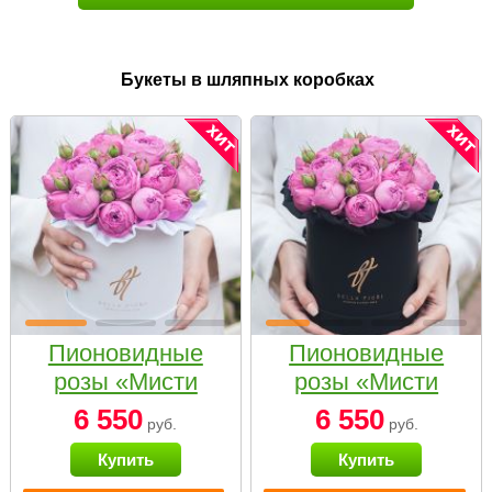
Букеты в шляпных коробках
Пионовидные
Пионовидные
розы «Мисти
розы «Мисти
бабблс» в белой
бабблс» в
6 550
6 550
руб.
руб.
коробке Small
черной коробке
Купить
Купить
Small