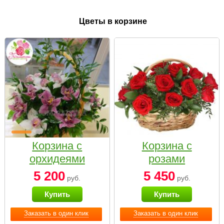
Цветы в корзине
Корзина с
Корзина с
орхидеями
розами
малая
«Красный
5 200
5 450
руб.
руб.
Париж»
Купить
Купить
Заказать в один клик
Заказать в один клик