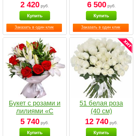
2 420
6 500
руб.
руб.
Купить
Купить
Заказать в один клик
Заказать в один клик
Букет с розами и
51 белая роза
лилиями «С
(40 см)
наилучшими
5 740
12 740
руб.
руб.
пожеланиями»
Купить
Купить