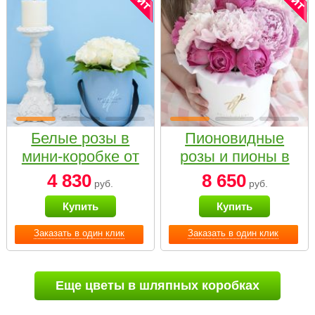
Белые розы в
Пионовидные
мини-коробке от
розы и пионы в
Bella Fiori
белой коробке
4 830
8 650
руб.
руб.
Small
Купить
Купить
Заказать в один клик
Заказать в один клик
Еще цветы в шляпных коробках