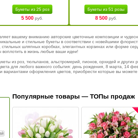
Букеты из 25 роз
Букеты из 51 розы
5 500
8 500
руб.
руб.
вляет вашему вниманию авторские цветочные композиции и чудесн
никальные и стильные букеты в соответствии с новейшими флорис
ах, стильных шляпных коробках, элегантных корзинах или форме се
ы воплотить в жизнь любые ваши идеи!
кеты из роз, тюльпанов, альстромерий, пионов, орхидей и других 
вета для любого важного события: день рождения, 8 марта, 14 фев
и вариантами оформления цветов, приобрести которые вы можете 
Популярные товары — ТОПы продаж
ай