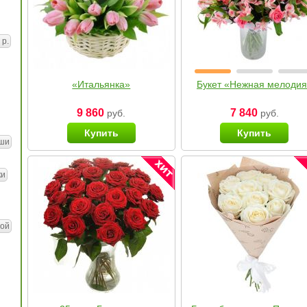
 р.
«Итальянка»
Букет «Нежная мелоди
9 860
7 840
руб.
руб.
Купить
Купить
ши
ки
ой