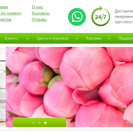
авка
О нас
Доставля
 по номеру
Контакты
ежедневн
укетов
Отзывы
круглосут
Букеты
Цветы в коробках
Корзины
Подарк