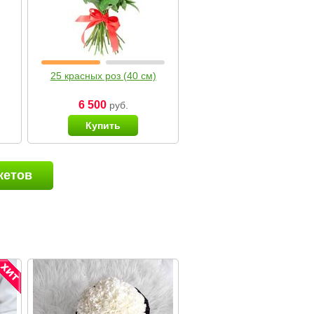
25 красных роз (40 см)
6 500
руб.
Купить
кетов