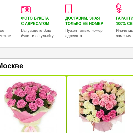
ФОТО БУКЕТА
ДОСТАВИМ, ЗНАЯ
ГАРАНТ
С АДРЕСАТОМ
ТОЛЬКО
ЕЁ НОМЕР
100% С
ше
Вы увидете Ваш
Нужен только номер
Иначе мы
укетом
букет и её улыбку
адресата
заменим 
Москве