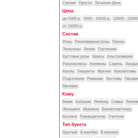
Скучаю
Прости
Татьянин День
Цена
до 5000 р.
5000 - 10000 р.
10000 - 15000
от 15000 р.
Состав
Розы
Пионовидные розы
Пионы
Тюльпаны
Лилии
Гортензии
Кустовые розы
Ирисы
Альстромерия
Ранункулюсы
Анемоны
Сирень
Ланды
Каллы
Гиацинты
Фрезии
Хризантемы
Подсолнухи
Ромашки
Эустомы
Гвозди
Мускари
Кому
Маме
Бабушке
Ребёнку
Семье
Любим
Женщине
Мужчине
Бизнеспартнеру
Коллеге
Руководителю
Учителю
Тип букета
Круглый
В коробке
В корзине