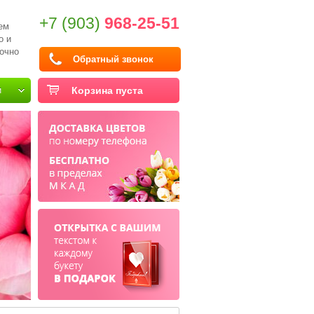
+7 (903)
968-25-51
ем
о и
очно
Обратный звонок
и
Корзина пуста