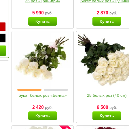
25 роз «Гран-при»
Букет белых роз «Пушин
5 990
2 870
руб.
руб.
Купить
Купить
Букет белых роз «Белла»
25 белых роз (40 см)
2 420
6 500
руб.
руб.
Купить
Купить