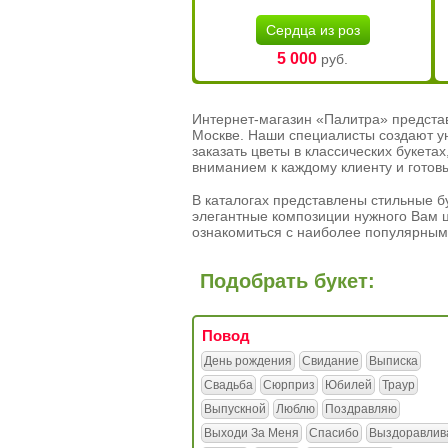
Сердца из роз
5 000
руб.
Интернет-магазин «Палитра» предста
Москве. Наши специалисты создают у
заказать цветы в классических букет
вниманием к каждому клиенту и готов
В каталогах представлены стильные бу
элегантные композиции нужного Вам ц
ознакомиться с наиболее популярным
Подобрать букет:
Повод
День рождения
Свидание
Выписка
Свадьба
Сюрприз
Юбилей
Траур
Выпускной
Люблю
Поздравляю
Выходи За Меня
Спасибо
Выздоравлив