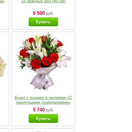
ка»
25 красных роз (40 см)
6 500
руб.
Купить
Букет с розами и лилиями «С
наилучшими пожеланиями»
5 740
руб.
Купить