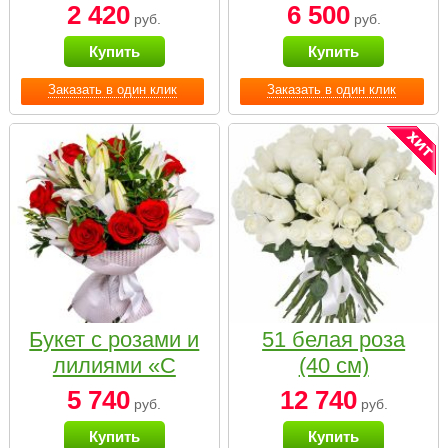
2 420
6 500
руб.
руб.
Купить
Купить
Заказать в один клик
Заказать в один клик
Букет с розами и
51 белая роза
лилиями «С
(40 см)
наилучшими
5 740
12 740
руб.
руб.
пожеланиями»
Купить
Купить