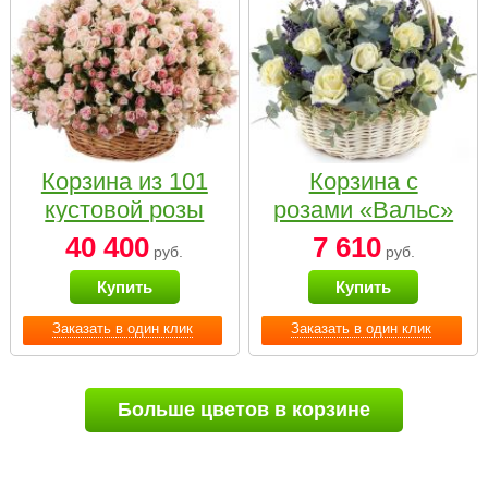
Корзина из 101
Корзина с
кустовой розы
розами «Вальс»
нежных тонов
40 400
7 610
руб.
руб.
Купить
Купить
Заказать в один клик
Заказать в один клик
Больше цветов в корзине