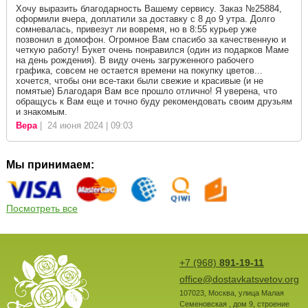
Хочу выразить благодарность Вашему сервису. Заказ №25884,
оформили вчера, доплатили за доставку с 8 до 9 утра. Долго
сомневалась, привезут ли вовремя, но в 8:55 курьер уже
позвонил в домофон. Огромное Вам спасибо за качественную и
четкую работу! Букет очень понравился (один из подарков Маме
на день рождения). В виду очень загруженного рабочего
графика, совсем не остается времени на покупку цветов...
хочется, чтобы они все-таки были свежие и красивые (и не
помятые) Благодаря Вам все прошло отлично! Я уверена, что
обращусь к Вам еще и точно буду рекомендовать своим друзьям
и знакомым.
Вера
| 24 июня 2024 | 09:03
Мы принимаем:
Посмотреть все
+7 (968)
891-19-11
office@dostavkatsvetov.org
107023
,
Москва
,
улица Малая
Семеновская , дом 9, строение