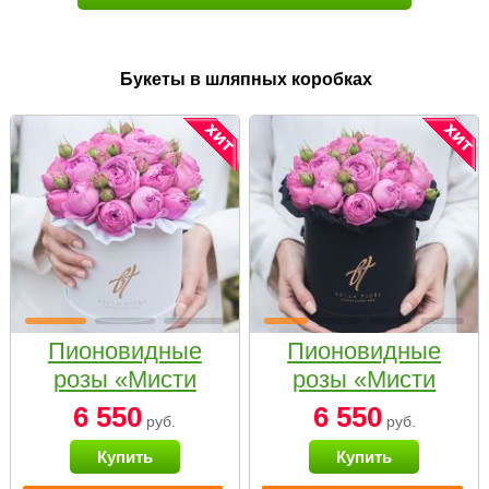
Букеты в шляпных коробках
Пионовидные
Пионовидные
розы «Мисти
розы «Мисти
бабблс» в белой
бабблс» в
6 550
6 550
руб.
руб.
коробке Small
черной коробке
Купить
Купить
Small