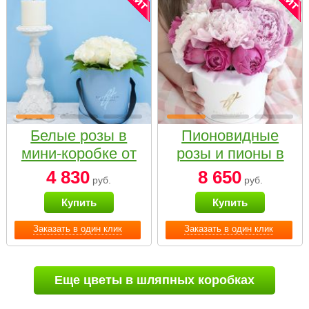
Белые розы в
Пионовидные
мини-коробке от
розы и пионы в
Bella Fiori
белой коробке
4 830
8 650
руб.
руб.
Small
Купить
Купить
Заказать в один клик
Заказать в один клик
Еще цветы в шляпных коробках