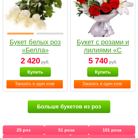
Букет белых роз
Букет с розами и
«Белла»
лилиями «С
наилучшими
2 420
5 740
руб.
руб.
пожеланиями»
Купить
Купить
Заказать в один клик
Заказать в один клик
Больше букетов из роз
25 роз
51 роза
101 роза