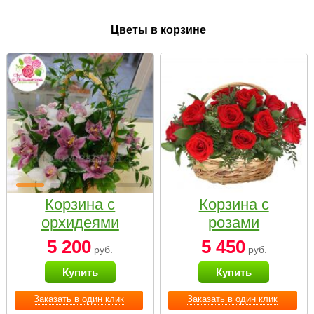
Цветы в корзине
Корзина с
Корзина с
орхидеями
розами
малая
«Красный
5 200
5 450
руб.
руб.
Париж»
Купить
Купить
Заказать в один клик
Заказать в один клик