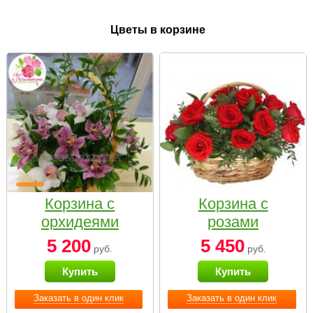
Цветы в корзине
Корзина с
Корзина с
орхидеями
розами
малая
«Красный
5 200
5 450
руб.
руб.
Париж»
Купить
Купить
Заказать в один клик
Заказать в один клик