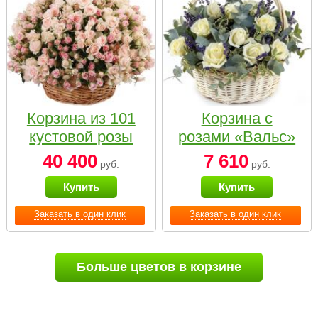
Корзина из 101
Корзина с
кустовой розы
розами «Вальс»
нежных тонов
40 400
7 610
руб.
руб.
Купить
Купить
Заказать в один клик
Заказать в один клик
Больше цветов в корзине