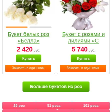
Букет белых роз
Букет с розами и
«Белла»
лилиями «С
наилучшими
2 420
5 740
руб.
руб.
пожеланиями»
Купить
Купить
Заказать в один клик
Заказать в один клик
Больше букетов из роз
25 роз
51 роза
101 роза