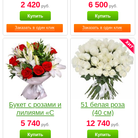
2 420
6 500
руб.
руб.
Купить
Купить
Заказать в один клик
Заказать в один клик
Букет с розами и
51 белая роза
лилиями «С
(40 см)
наилучшими
5 740
12 740
руб.
руб.
пожеланиями»
Купить
Купить