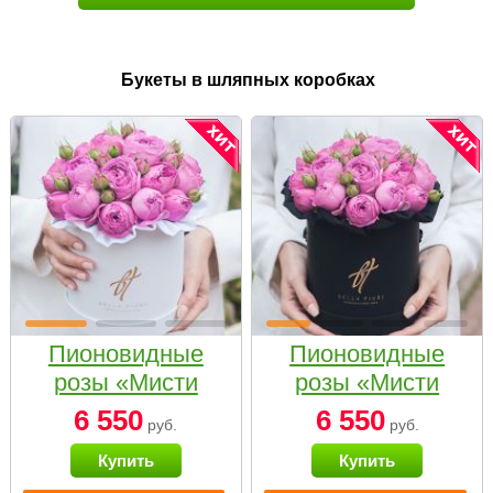
Букеты в шляпных коробках
Пионовидные
Пионовидные
розы «Мисти
розы «Мисти
бабблс» в белой
бабблс» в
6 550
6 550
руб.
руб.
коробке Small
черной коробке
Купить
Купить
Small