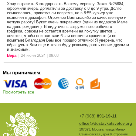
Хочу выразить благодарность Вашему сервису. Заказ №25884,
оформили вчера, доплатили за доставку с 8 до 9 утра. Долго
сомневалась, привезут ли вовремя, но в 8:55 курьер уже
позвонил в домофон. Огромное Вам спасибо за качественную и
четкую работу! Букет очень понравился (один из подарков Маме
на день рождения). В виду очень загруженного рабочего
графика, совсем не остается времени на покупку цветов...
хочется, чтобы они все-таки были свежие и красивые (и не
помятые) Благодаря Вам все прошло отлично! Я уверена, что
обращусь к Вам еще и точно буду рекомендовать своим друзьям
и знакомым.
Вера
| 24 июня 2024 | 09:03
Мы принимаем:
Посмотреть все
+7 (968)
891-19-11
office@dostavkatsvetov.org
107023
,
Москва
,
улица Малая
Семеновская , дом 9, строение