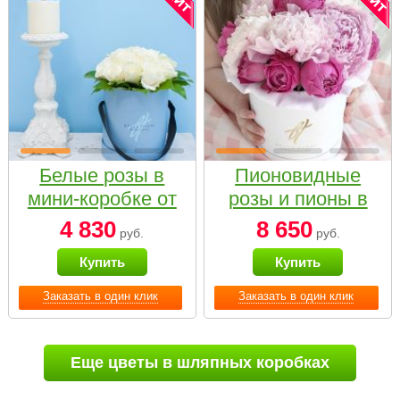
Белые розы в
Пионовидные
мини-коробке от
розы и пионы в
Bella Fiori
белой коробке
4 830
8 650
руб.
руб.
Small
Купить
Купить
Заказать в один клик
Заказать в один клик
Еще цветы в шляпных коробках