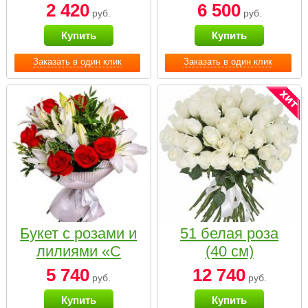
2 420
6 500
руб.
руб.
Купить
Купить
Заказать в один клик
Заказать в один клик
Букет с розами и
51 белая роза
лилиями «С
(40 см)
наилучшими
5 740
12 740
руб.
руб.
пожеланиями»
Купить
Купить