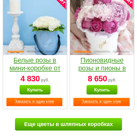
Белые розы в
Пионовидные
мини-коробке от
розы и пионы в
Bella Fiori
белой коробке
4 830
8 650
руб.
руб.
Small
Купить
Купить
Заказать в один клик
Заказать в один клик
Еще цветы в шляпных коробках