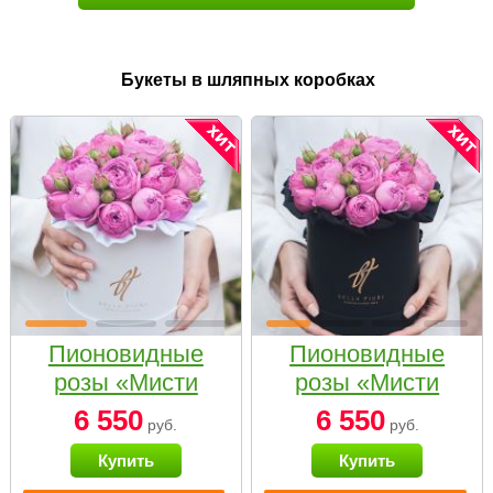
Букеты в шляпных коробках
Пионовидные
Пионовидные
розы «Мисти
розы «Мисти
бабблс» в белой
бабблс» в
6 550
6 550
руб.
руб.
коробке Small
черной коробке
Купить
Купить
Small