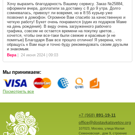
Хочу выразить благодарность Вашему сервису. Заказ №25884,
оформили вчера, доплатили за доставку с 8 до 9 утра. Долго
сомневалась, привезут ли вовремя, но в 8:55 курьер уже
позвонил в домофон. Огромное Вам спасибо за качественную и
четкую работу! Букет очень понравился (один из подарков Маме
на день рождения). В виду очень загруженного рабочего
графика, совсем не остается времени на покупку цветов...
хочется, чтобы они все-таки были свежие и красивые (и не
помятые) Благодаря Вам все прошло отлично! Я уверена, что
обращусь к Вам еще и точно буду рекомендовать своим друзьям
и знакомым.
Вера
| 24 июня 2024 | 09:03
Мы принимаем:
Посмотреть все
+7 (968)
891-19-11
office@dostavkatsvetov.org
107023
,
Москва
,
улица Малая
Семеновская , дом 9, строение