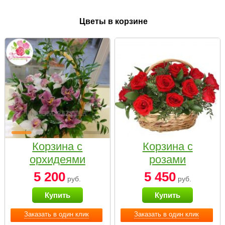
Цветы в корзине
Корзина с
Корзина с
орхидеями
розами
малая
«Красный
5 200
5 450
руб.
руб.
Париж»
Купить
Купить
Заказать в один клик
Заказать в один клик