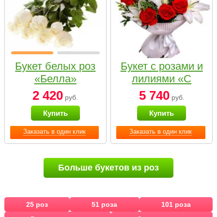
Букет белых роз
Букет с розами и
«Белла»
лилиями «С
наилучшими
2 420
5 740
руб.
руб.
пожеланиями»
Купить
Купить
Заказать в один клик
Заказать в один клик
Больше букетов из роз
25 роз
51 роза
101 роза