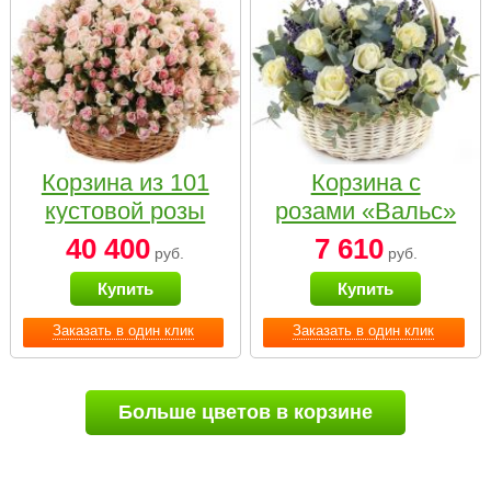
Корзина из 101
Корзина с
кустовой розы
розами «Вальс»
нежных тонов
40 400
7 610
руб.
руб.
Купить
Купить
Заказать в один клик
Заказать в один клик
Больше цветов в корзине