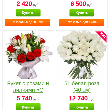
2 420
6 500
руб.
руб.
Купить
Купить
Заказать в один клик
Заказать в один клик
Букет с розами и
51 белая роза
лилиями «С
(40 см)
наилучшими
5 740
12 740
руб.
руб.
пожеланиями»
Купить
Купить