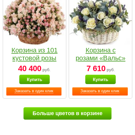
Корзина из 101
Корзина с
кустовой розы
розами «Вальс»
нежных тонов
40 400
7 610
руб.
руб.
Купить
Купить
Заказать в один клик
Заказать в один клик
Больше цветов в корзине