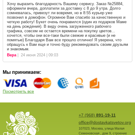
Хочу выразить благодарность Вашему сервису. Заказ №25884,
оформили вчера, доплатили за доставку с 8 до 9 утра. Долго
сомневалась, привезут ли вовремя, но в 8:55 курьер уже
позвонил в домофон. Огромное Вам спасибо за качественную и
четкую работу! Букет очень понравился (один из подарков Маме
на день рождения). В виду очень загруженного рабочего
графика, совсем не остается времени на покупку цветов...
хочется, чтобы они все-таки были свежие и красивые (и не
помятые) Благодаря Вам все прошло отлично! Я уверена, что
обращусь к Вам еще и точно буду рекомендовать своим друзьям
и знакомым.
Вера
| 24 июня 2024 | 09:03
Мы принимаем:
Посмотреть все
+7 (968)
891-19-11
office@dostavkatsvetov.org
107023
,
Москва
,
улица Малая
Семеновская , дом 9, строение