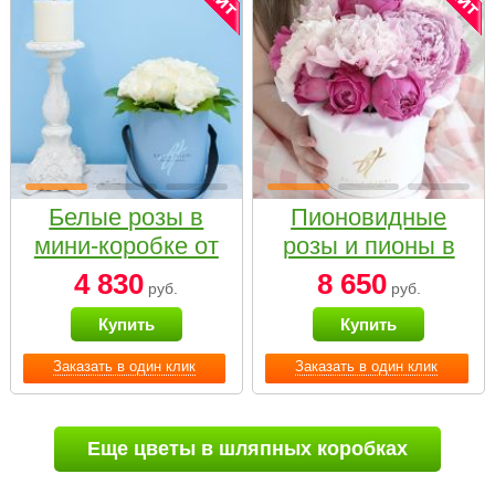
Белые розы в
Пионовидные
мини-коробке от
розы и пионы в
Bella Fiori
белой коробке
4 830
8 650
руб.
руб.
Small
Купить
Купить
Заказать в один клик
Заказать в один клик
Еще цветы в шляпных коробках