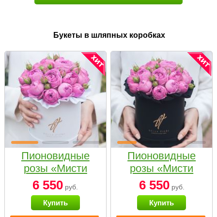
Букеты в шляпных коробках
Пионовидные
Пионовидные
розы «Мисти
розы «Мисти
бабблс» в белой
бабблс» в
6 550
6 550
руб.
руб.
коробке Small
черной коробке
Купить
Купить
Small