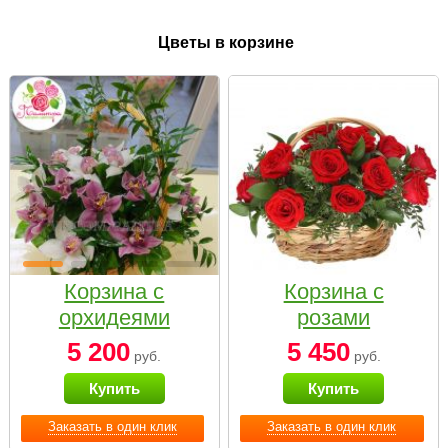
Цветы в корзине
Корзина с
Корзина с
орхидеями
розами
малая
«Красный
5 200
5 450
руб.
руб.
Париж»
Купить
Купить
Заказать в один клик
Заказать в один клик