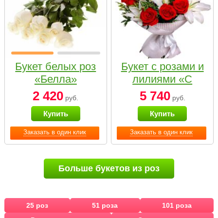
Букет белых роз
Букет с розами и
«Белла»
лилиями «С
наилучшими
2 420
5 740
руб.
руб.
пожеланиями»
Купить
Купить
Заказать в один клик
Заказать в один клик
Больше букетов из роз
25 роз
51 роза
101 роза