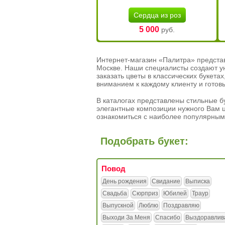
Сердца из роз
5 000
руб.
Интернет-магазин «Палитра» предста
Москве. Наши специалисты создают у
заказать цветы в классических букет
вниманием к каждому клиенту и готов
В каталогах представлены стильные бу
элегантные композиции нужного Вам ц
ознакомиться с наиболее популярным
Подобрать букет:
Повод
День рождения
Свидание
Выписка
Свадьба
Сюрприз
Юбилей
Траур
Выпускной
Люблю
Поздравляю
Выходи За Меня
Спасибо
Выздоравлив