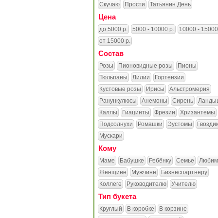
Скучаю
Прости
Татьянин День
Цена
до 5000 р.
5000 - 10000 р.
10000 - 15000
от 15000 р.
Состав
Розы
Пионовидные розы
Пионы
Тюльпаны
Лилии
Гортензии
Кустовые розы
Ирисы
Альстромерия
Ранункулюсы
Анемоны
Сирень
Ланды
Каллы
Гиацинты
Фрезии
Хризантемы
Подсолнухи
Ромашки
Эустомы
Гвозди
Мускари
Кому
Маме
Бабушке
Ребёнку
Семье
Любим
Женщине
Мужчине
Бизнеспартнеру
Коллеге
Руководителю
Учителю
Тип букета
Круглый
В коробке
В корзине