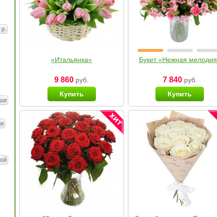
 р.
«Итальянка»
Букет «Нежная мелоди
9 860
7 840
руб.
руб.
Купить
Купить
ши
ки
ой