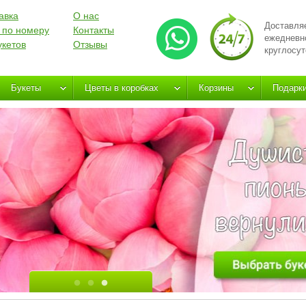
авка
О нас
Доставля
 по номеру
Контакты
ежедневн
укетов
Отзывы
круглосут
Букеты
Цветы в коробках
Корзины
Подарк