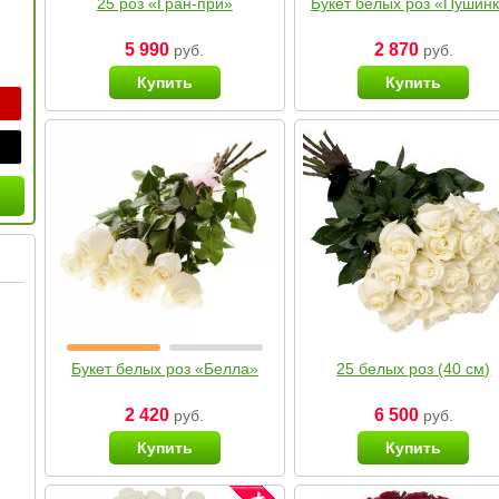
25 роз «Гран-при»
Букет белых роз «Пушин
5 990
2 870
руб.
руб.
Купить
Купить
Букет белых роз «Белла»
25 белых роз (40 см)
2 420
6 500
руб.
руб.
Купить
Купить