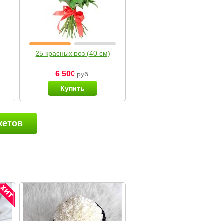
25 красных роз (40 см)
6 500
руб.
Купить
кетов