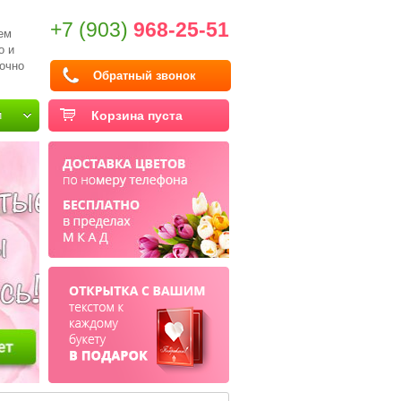
+7 (903)
968-25-51
ем
о и
очно
Обратный звонок
и
Корзина пуста