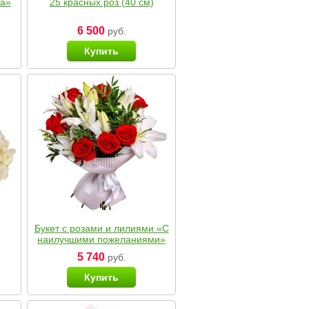
ка»
25 красных роз (40 см)
6 500
руб.
Купить
Букет с розами и лилиями «С
наилучшими пожеланиями»
5 740
руб.
Купить