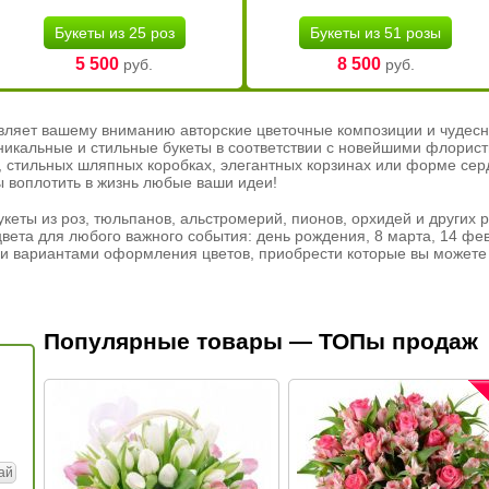
Букеты из 25 роз
Букеты из 51 розы
5 500
8 500
руб.
руб.
вляет вашему вниманию авторские цветочные композиции и чудесн
никальные и стильные букеты в соответствии с новейшими флорис
ах, стильных шляпных коробках, элегантных корзинах или форме се
ы воплотить в жизнь любые ваши идеи!
кеты из роз, тюльпанов, альстромерий, пионов, орхидей и других 
вета для любого важного события: день рождения, 8 марта, 14 фев
и вариантами оформления цветов, приобрести которые вы можете 
Популярные товары — ТОПы продаж
ай