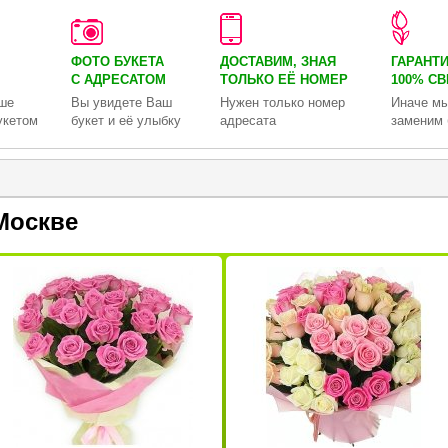
ФОТО БУКЕТА
ДОСТАВИМ, ЗНАЯ
ГАРАНТ
С АДРЕСАТОМ
ТОЛЬКО
ЕЁ НОМЕР
100% С
ше
Вы увидете Ваш
Нужен только номер
Иначе мы
укетом
букет и её улыбку
адресата
заменим 
Москве