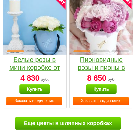
Белые розы в
Пионовидные
мини-коробке от
розы и пионы в
Bella Fiori
белой коробке
4 830
8 650
руб.
руб.
Small
Купить
Купить
Заказать в один клик
Заказать в один клик
Еще цветы в шляпных коробках