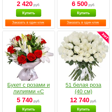
2 420
6 500
руб.
руб.
Купить
Купить
Заказать в один клик
Заказать в один клик
Букет с розами и
51 белая роза
лилиями «С
(40 см)
наилучшими
5 740
12 740
руб.
руб.
пожеланиями»
Купить
Купить