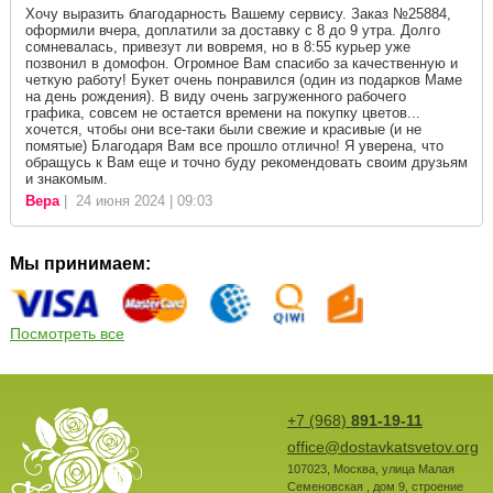
Хочу выразить благодарность Вашему сервису. Заказ №25884,
оформили вчера, доплатили за доставку с 8 до 9 утра. Долго
сомневалась, привезут ли вовремя, но в 8:55 курьер уже
позвонил в домофон. Огромное Вам спасибо за качественную и
четкую работу! Букет очень понравился (один из подарков Маме
на день рождения). В виду очень загруженного рабочего
графика, совсем не остается времени на покупку цветов...
хочется, чтобы они все-таки были свежие и красивые (и не
помятые) Благодаря Вам все прошло отлично! Я уверена, что
обращусь к Вам еще и точно буду рекомендовать своим друзьям
и знакомым.
Вера
| 24 июня 2024 | 09:03
Мы принимаем:
Посмотреть все
+7 (968)
891-19-11
office@dostavkatsvetov.org
107023
,
Москва
,
улица Малая
Семеновская , дом 9, строение