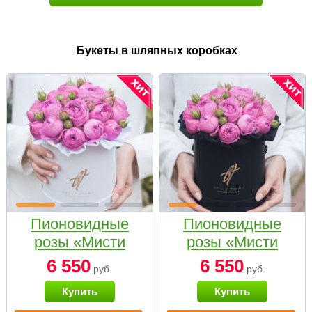
Букеты в шляпных коробках
Пионовидные
Пионовидные
розы «Мисти
розы «Мисти
бабблс» в белой
бабблс» в
6 550
6 550
руб.
руб.
коробке Small
черной коробке
Купить
Купить
Small