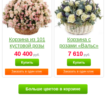
Корзина из 101
Корзина с
кустовой розы
розами «Вальс»
нежных тонов
40 400
7 610
руб.
руб.
Купить
Купить
Заказать в один клик
Заказать в один клик
Больше цветов в корзине