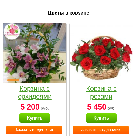
Цветы в корзине
Корзина с
Корзина с
орхидеями
розами
малая
«Красный
5 200
5 450
руб.
руб.
Париж»
Купить
Купить
Заказать в один клик
Заказать в один клик