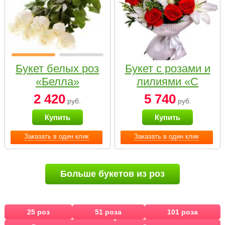
Букет белых роз
Букет с розами и
«Белла»
лилиями «С
наилучшими
2 420
5 740
руб.
руб.
пожеланиями»
Купить
Купить
Заказать в один клик
Заказать в один клик
Больше букетов из роз
25 роз
51 роза
101 роза