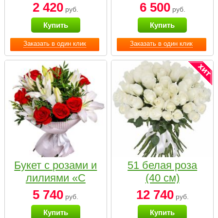
2 420
6 500
руб.
руб.
Купить
Купить
Заказать в один клик
Заказать в один клик
Букет с розами и
51 белая роза
лилиями «С
(40 см)
наилучшими
5 740
12 740
руб.
руб.
пожеланиями»
Купить
Купить