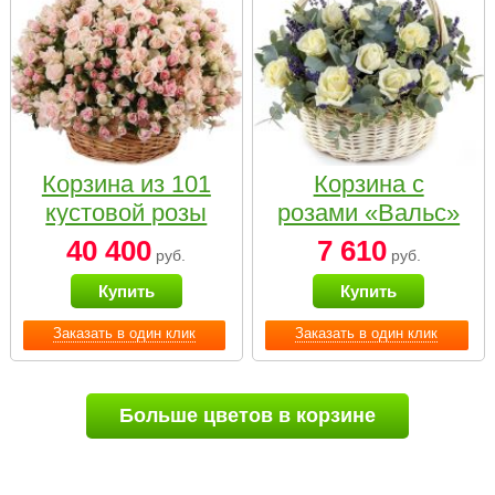
Корзина из 101
Корзина с
кустовой розы
розами «Вальс»
нежных тонов
40 400
7 610
руб.
руб.
Купить
Купить
Заказать в один клик
Заказать в один клик
Больше цветов в корзине