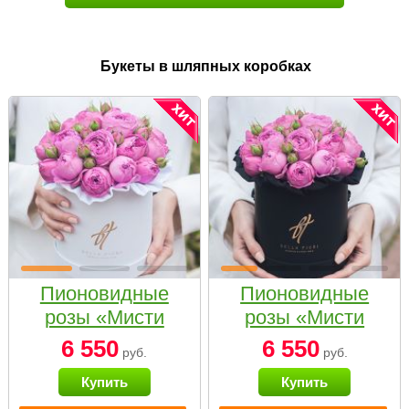
Букеты в шляпных коробках
Пионовидные
Пионовидные
розы «Мисти
розы «Мисти
бабблс» в белой
бабблс» в
6 550
6 550
руб.
руб.
коробке Small
черной коробке
Купить
Купить
Small