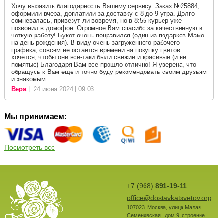
Хочу выразить благодарность Вашему сервису. Заказ №25884,
оформили вчера, доплатили за доставку с 8 до 9 утра. Долго
сомневалась, привезут ли вовремя, но в 8:55 курьер уже
позвонил в домофон. Огромное Вам спасибо за качественную и
четкую работу! Букет очень понравился (один из подарков Маме
на день рождения). В виду очень загруженного рабочего
графика, совсем не остается времени на покупку цветов...
хочется, чтобы они все-таки были свежие и красивые (и не
помятые) Благодаря Вам все прошло отлично! Я уверена, что
обращусь к Вам еще и точно буду рекомендовать своим друзьям
и знакомым.
Вера
| 24 июня 2024 | 09:03
Мы принимаем:
Посмотреть все
+7 (968)
891-19-11
office@dostavkatsvetov.org
107023
,
Москва
,
улица Малая
Семеновская , дом 9, строение