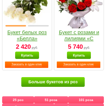
Букет белых роз
Букет с розами и
«Белла»
лилиями «С
наилучшими
2 420
5 740
руб.
руб.
пожеланиями»
Купить
Купить
Заказать в один клик
Заказать в один клик
Больше букетов из роз
25 роз
51 роза
101 роза