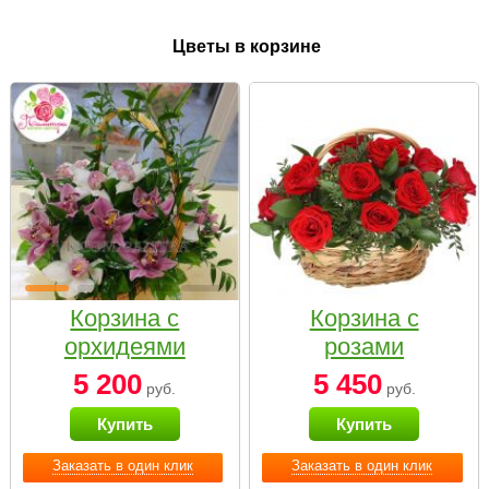
Цветы в корзине
Корзина с
Корзина с
орхидеями
розами
малая
«Красный
5 200
5 450
руб.
руб.
Париж»
Купить
Купить
Заказать в один клик
Заказать в один клик