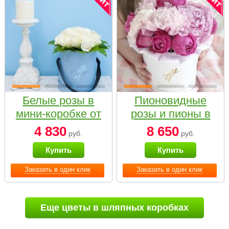
Белые розы в
Пионовидные
мини-коробке от
розы и пионы в
Bella Fiori
белой коробке
4 830
8 650
руб.
руб.
Small
Купить
Купить
Заказать в один клик
Заказать в один клик
Еще цветы в шляпных коробках