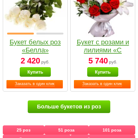
Букет белых роз
Букет с розами и
«Белла»
лилиями «С
наилучшими
2 420
5 740
руб.
руб.
пожеланиями»
Купить
Купить
Заказать в один клик
Заказать в один клик
Больше букетов из роз
25 роз
51 роза
101 роза