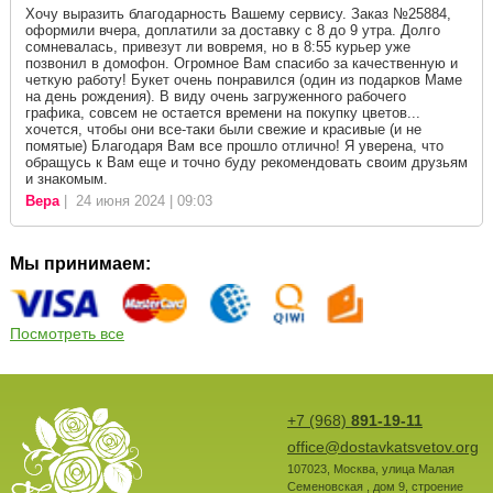
Хочу выразить благодарность Вашему сервису. Заказ №25884,
оформили вчера, доплатили за доставку с 8 до 9 утра. Долго
сомневалась, привезут ли вовремя, но в 8:55 курьер уже
позвонил в домофон. Огромное Вам спасибо за качественную и
четкую работу! Букет очень понравился (один из подарков Маме
на день рождения). В виду очень загруженного рабочего
графика, совсем не остается времени на покупку цветов...
хочется, чтобы они все-таки были свежие и красивые (и не
помятые) Благодаря Вам все прошло отлично! Я уверена, что
обращусь к Вам еще и точно буду рекомендовать своим друзьям
и знакомым.
Вера
| 24 июня 2024 | 09:03
Мы принимаем:
Посмотреть все
+7 (968)
891-19-11
office@dostavkatsvetov.org
107023
,
Москва
,
улица Малая
Семеновская , дом 9, строение