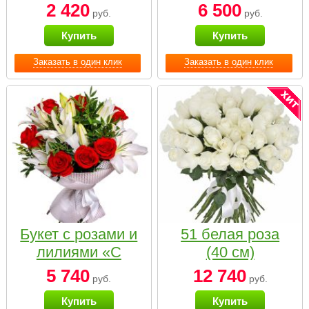
2 420
6 500
руб.
руб.
Купить
Купить
Заказать в один клик
Заказать в один клик
Букет с розами и
51 белая роза
лилиями «С
(40 см)
наилучшими
5 740
12 740
руб.
руб.
пожеланиями»
Купить
Купить