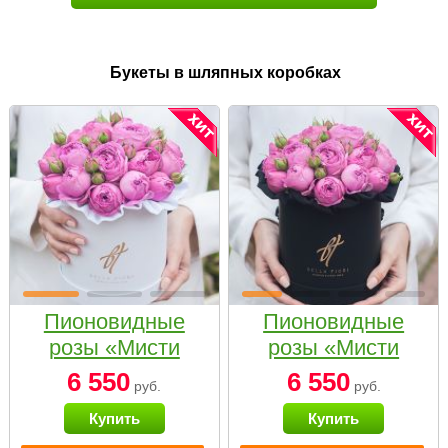
Букеты в шляпных коробках
Пионовидные
Пионовидные
розы «Мисти
розы «Мисти
бабблс» в белой
бабблс» в
6 550
6 550
руб.
руб.
коробке Small
черной коробке
Купить
Купить
Small