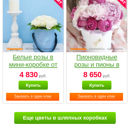
Белые розы в
Пионовидные
мини-коробке от
розы и пионы в
Bella Fiori
белой коробке
4 830
8 650
руб.
руб.
Small
Купить
Купить
Заказать в один клик
Заказать в один клик
Еще цветы в шляпных коробках