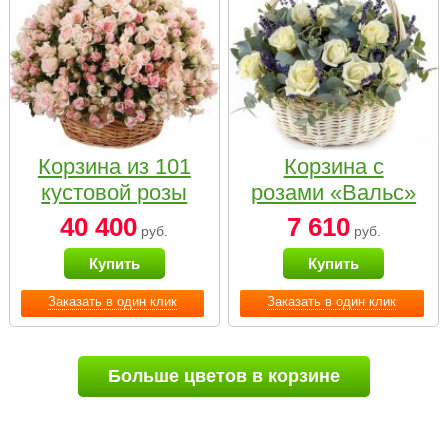
Корзина из 101
Корзина с
кустовой розы
розами «Вальс»
нежных тонов
40 400
7 610
руб.
руб.
Купить
Купить
Заказать в один клик
Заказать в один клик
Больше цветов в корзине