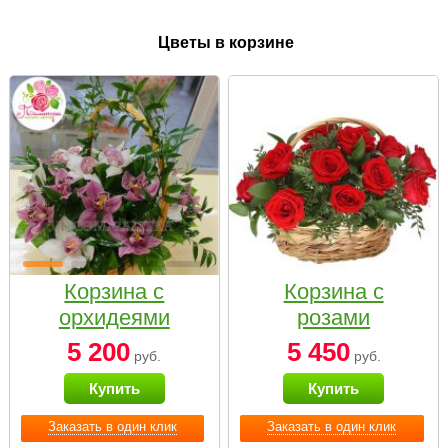
Цветы в корзине
Корзина с
Корзина с
орхидеями
розами
малая
«Красный
5 200
5 450
руб.
руб.
Париж»
Купить
Купить
Заказать в один клик
Заказать в один клик