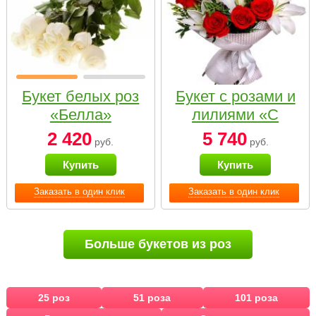
Букет белых роз
Букет с розами и
«Белла»
лилиями «С
наилучшими
2 420
5 740
руб.
руб.
пожеланиями»
Купить
Купить
Заказать в один клик
Заказать в один клик
Больше букетов из роз
25 роз
51 роза
101 роза