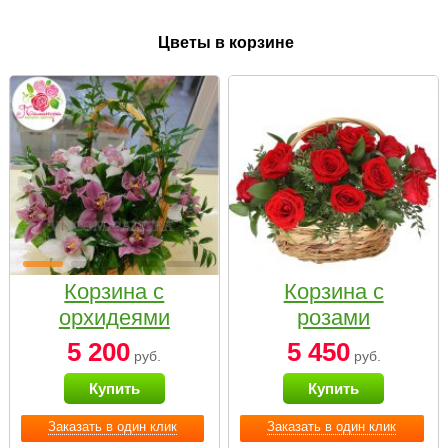
Цветы в корзине
Корзина с
Корзина с
орхидеями
розами
малая
«Красный
5 200
5 450
руб.
руб.
Париж»
Купить
Купить
Заказать в один клик
Заказать в один клик