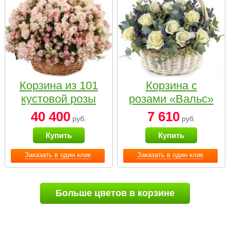
Корзина из 101
Корзина с
кустовой розы
розами «Вальс»
нежных тонов
40 400
7 610
руб.
руб.
Купить
Купить
Заказать в один клик
Заказать в один клик
Больше цветов в корзине