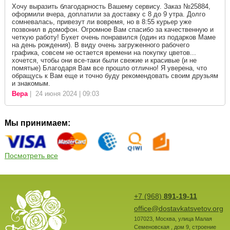
Хочу выразить благодарность Вашему сервису. Заказ №25884,
оформили вчера, доплатили за доставку с 8 до 9 утра. Долго
сомневалась, привезут ли вовремя, но в 8:55 курьер уже
позвонил в домофон. Огромное Вам спасибо за качественную и
четкую работу! Букет очень понравился (один из подарков Маме
на день рождения). В виду очень загруженного рабочего
графика, совсем не остается времени на покупку цветов...
хочется, чтобы они все-таки были свежие и красивые (и не
помятые) Благодаря Вам все прошло отлично! Я уверена, что
обращусь к Вам еще и точно буду рекомендовать своим друзьям
и знакомым.
Вера
| 24 июня 2024 | 09:03
Мы принимаем:
Посмотреть все
+7 (968)
891-19-11
office@dostavkatsvetov.org
107023
,
Москва
,
улица Малая
Семеновская , дом 9, строение