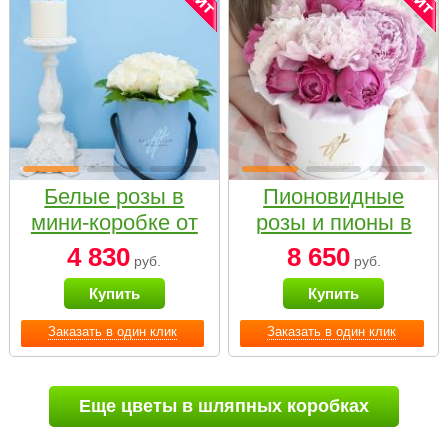
Белые розы в
Пионовидные
мини-коробке от
розы и пионы в
Bella Fiori
белой коробке
4 830
8 650
руб.
руб.
Small
Купить
Купить
Заказать в один клик
Заказать в один клик
Еще цветы в шляпных коробках