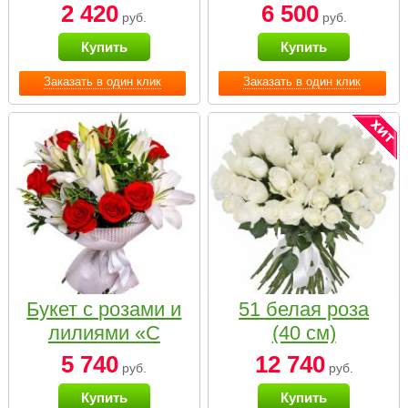
2 420
6 500
руб.
руб.
Купить
Купить
Заказать в один клик
Заказать в один клик
Букет с розами и
51 белая роза
лилиями «С
(40 см)
наилучшими
5 740
12 740
руб.
руб.
пожеланиями»
Купить
Купить