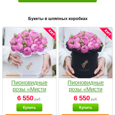
Букеты в шляпных коробках
Пионовидные
Пионовидные
розы «Мисти
розы «Мисти
бабблс» в белой
бабблс» в
6 550
6 550
руб.
руб.
коробке Small
черной коробке
Купить
Купить
Small