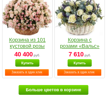
Корзина из 101
Корзина с
кустовой розы
розами «Вальс»
нежных тонов
40 400
7 610
руб.
руб.
Купить
Купить
Заказать в один клик
Заказать в один клик
Больше цветов в корзине