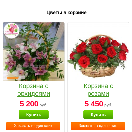
Цветы в корзине
Корзина с
Корзина с
орхидеями
розами
малая
«Красный
5 200
5 450
руб.
руб.
Париж»
Купить
Купить
Заказать в один клик
Заказать в один клик