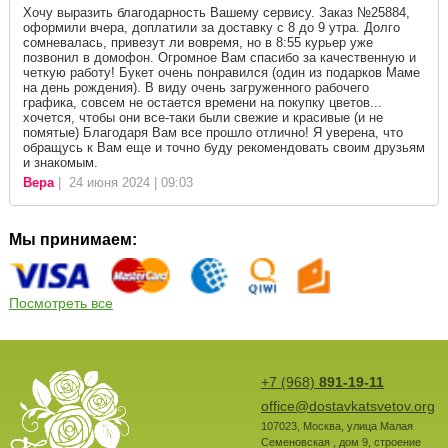
Хочу выразить благодарность Вашему сервису. Заказ №25884,
оформили вчера, доплатили за доставку с 8 до 9 утра. Долго
сомневалась, привезут ли вовремя, но в 8:55 курьер уже
позвонил в домофон. Огромное Вам спасибо за качественную и
четкую работу! Букет очень понравился (один из подарков Маме
на день рождения). В виду очень загруженного рабочего
графика, совсем не остается времени на покупку цветов...
хочется, чтобы они все-таки были свежие и красивые (и не
помятые) Благодаря Вам все прошло отлично! Я уверена, что
обращусь к Вам еще и точно буду рекомендовать своим друзьям
и знакомым.
Вера
| 24 июня 2024 | 09:03
Мы принимаем:
Посмотреть все
+7 (968)
891-19-11
office@dostavkatsvetov.org
107023
,
Москва
,
улица Малая
Семеновская , дом 9, строение