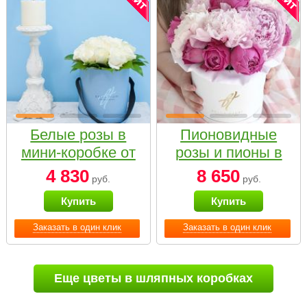
Белые розы в
Пионовидные
мини-коробке от
розы и пионы в
Bella Fiori
белой коробке
4 830
8 650
руб.
руб.
Small
Купить
Купить
Заказать в один клик
Заказать в один клик
Еще цветы в шляпных коробках