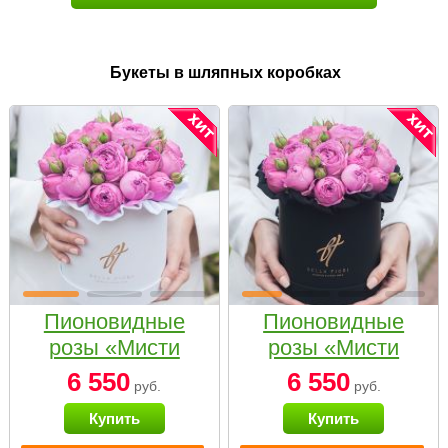
Букеты в шляпных коробках
Пионовидные
Пионовидные
розы «Мисти
розы «Мисти
бабблс» в белой
бабблс» в
6 550
6 550
руб.
руб.
коробке Small
черной коробке
Купить
Купить
Small