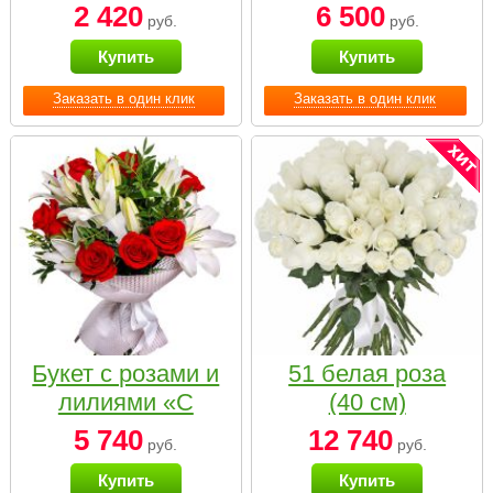
2 420
6 500
руб.
руб.
Купить
Купить
Заказать в один клик
Заказать в один клик
Букет с розами и
51 белая роза
лилиями «С
(40 см)
наилучшими
5 740
12 740
руб.
руб.
пожеланиями»
Купить
Купить