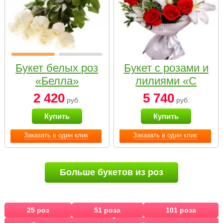
Букет белых роз
Букет с розами и
«Белла»
лилиями «С
наилучшими
2 420
5 740
руб.
руб.
пожеланиями»
Купить
Купить
Заказать в один клик
Заказать в один клик
Больше букетов из роз
25 роз
51 роза
101 роза