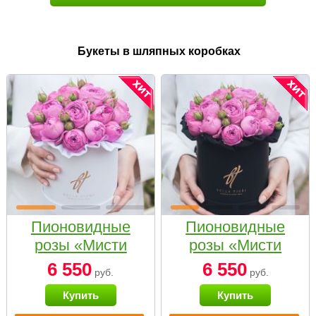
Букеты в шляпных коробках
Пионовидные
Пионовидные
розы «Мисти
розы «Мисти
бабблс» в белой
бабблс» в
6 550
6 550
руб.
руб.
коробке Small
черной коробке
Купить
Купить
Small