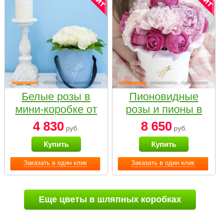
Белые розы в
Пионовидные
мини-коробке от
розы и пионы в
Bella Fiori
белой коробке
4 830
8 650
руб.
руб.
Small
Купить
Купить
Заказать в один клик
Заказать в один клик
Еще цветы в шляпных коробках