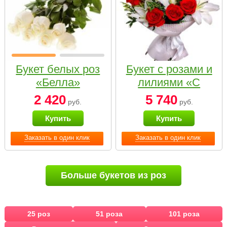
Букет белых роз
Букет с розами и
«Белла»
лилиями «С
наилучшими
2 420
5 740
руб.
руб.
пожеланиями»
Купить
Купить
Заказать в один клик
Заказать в один клик
Больше букетов из роз
25 роз
51 роза
101 роза