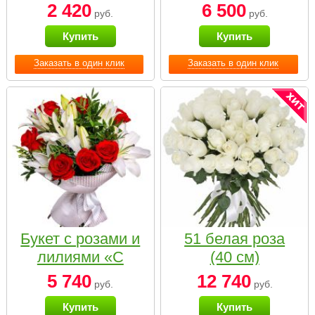
2 420
6 500
руб.
руб.
Купить
Купить
Заказать в один клик
Заказать в один клик
Букет с розами и
51 белая роза
лилиями «С
(40 см)
наилучшими
5 740
12 740
руб.
руб.
пожеланиями»
Купить
Купить