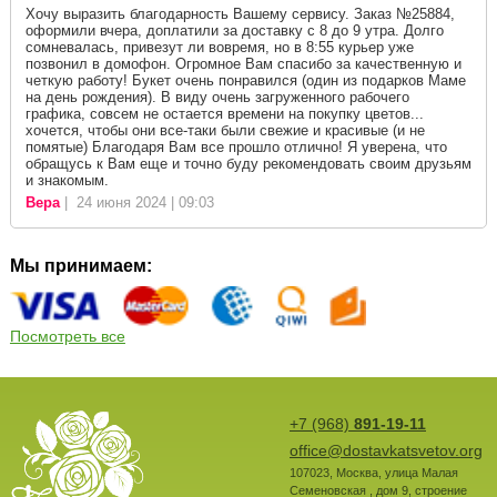
Хочу выразить благодарность Вашему сервису. Заказ №25884,
оформили вчера, доплатили за доставку с 8 до 9 утра. Долго
сомневалась, привезут ли вовремя, но в 8:55 курьер уже
позвонил в домофон. Огромное Вам спасибо за качественную и
четкую работу! Букет очень понравился (один из подарков Маме
на день рождения). В виду очень загруженного рабочего
графика, совсем не остается времени на покупку цветов...
хочется, чтобы они все-таки были свежие и красивые (и не
помятые) Благодаря Вам все прошло отлично! Я уверена, что
обращусь к Вам еще и точно буду рекомендовать своим друзьям
и знакомым.
Вера
| 24 июня 2024 | 09:03
Мы принимаем:
Посмотреть все
+7 (968)
891-19-11
office@dostavkatsvetov.org
107023
,
Москва
,
улица Малая
Семеновская , дом 9, строение