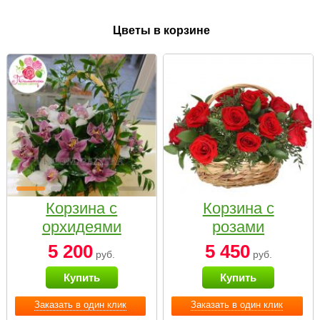
Цветы в корзине
Корзина с
Корзина с
орхидеями
розами
малая
«Красный
5 200
5 450
руб.
руб.
Париж»
Купить
Купить
Заказать в один клик
Заказать в один клик