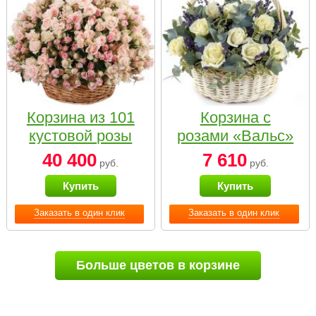
Корзина из 101
Корзина с
кустовой розы
розами «Вальс»
нежных тонов
40 400
7 610
руб.
руб.
Купить
Купить
Заказать в один клик
Заказать в один клик
Больше цветов в корзине