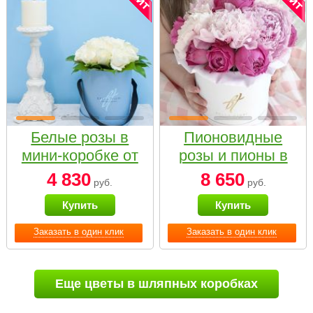
Белые розы в
Пионовидные
мини-коробке от
розы и пионы в
Bella Fiori
белой коробке
4 830
8 650
руб.
руб.
Small
Купить
Купить
Заказать в один клик
Заказать в один клик
Еще цветы в шляпных коробках