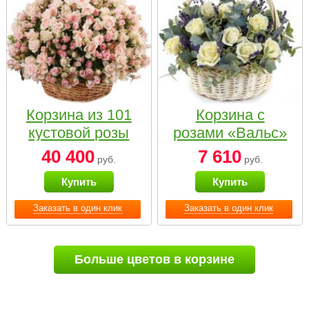
Корзина из 101
Корзина с
кустовой розы
розами «Вальс»
нежных тонов
40 400
7 610
руб.
руб.
Купить
Купить
Заказать в один клик
Заказать в один клик
Больше цветов в корзине