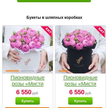
Букеты в шляпных коробках
Пионовидные
Пионовидные
розы «Мисти
розы «Мисти
бабблс» в белой
бабблс» в
6 550
6 550
руб.
руб.
коробке Small
черной коробке
Купить
Купить
Small