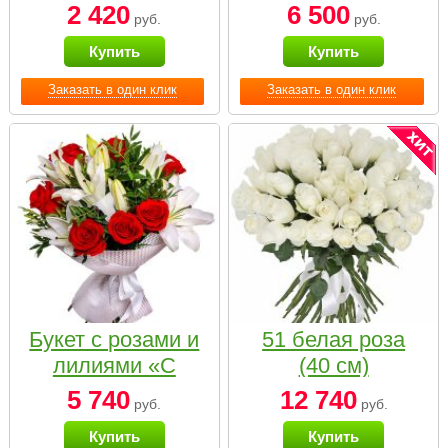
2 420
6 500
руб.
руб.
Купить
Купить
Заказать в один клик
Заказать в один клик
Букет с розами и
51 белая роза
лилиями «С
(40 см)
наилучшими
5 740
12 740
руб.
руб.
пожеланиями»
Купить
Купить