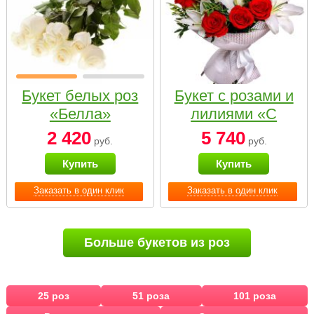
Букет белых роз
Букет с розами и
«Белла»
лилиями «С
наилучшими
2 420
5 740
руб.
руб.
пожеланиями»
Купить
Купить
Заказать в один клик
Заказать в один клик
Больше букетов из роз
25 роз
51 роза
101 роза