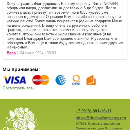
Хочу выразить благодарность Вашему сервису. Заказ №25884,
оформили вчера, доплатили за доставку с 8 до 9 утра. Долго
сомневалась, привезут ли вовремя, но в 8:55 курьер уже
позвонил в домофон. Огромное Вам спасибо за качественную и
четкую работу! Букет очень понравился (один из подарков Маме
на день рождения). В виду очень загруженного рабочего
графика, совсем не остается времени на покупку цветов...
хочется, чтобы они все-таки были свежие и красивые (и не
помятые) Благодаря Вам все прошло отлично! Я уверена, что
обращусь к Вам еще и точно буду рекомендовать своим друзьям
и знакомым.
Вера
| 24 июня 2024 | 09:03
Мы принимаем:
Посмотреть все
+7 (968)
891-19-11
office@dostavkatsvetov.org
107023
,
Москва
,
улица Малая
Семеновская , дом 9, строение