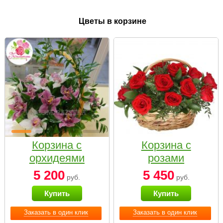
Цветы в корзине
Корзина с
Корзина с
орхидеями
розами
малая
«Красный
5 200
5 450
руб.
руб.
Париж»
Купить
Купить
Заказать в один клик
Заказать в один клик