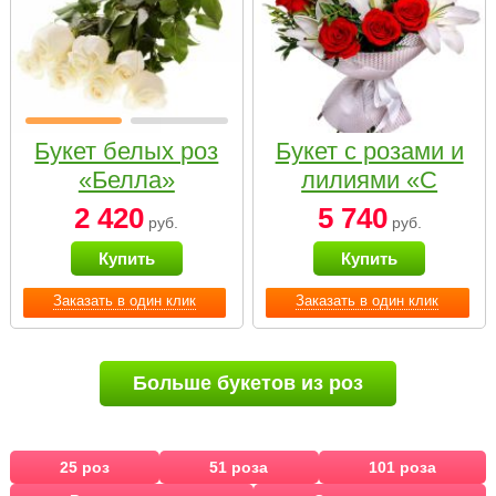
Букет белых роз
Букет с розами и
«Белла»
лилиями «С
наилучшими
2 420
5 740
руб.
руб.
пожеланиями»
Купить
Купить
Заказать в один клик
Заказать в один клик
Больше букетов из роз
25 роз
51 роза
101 роза