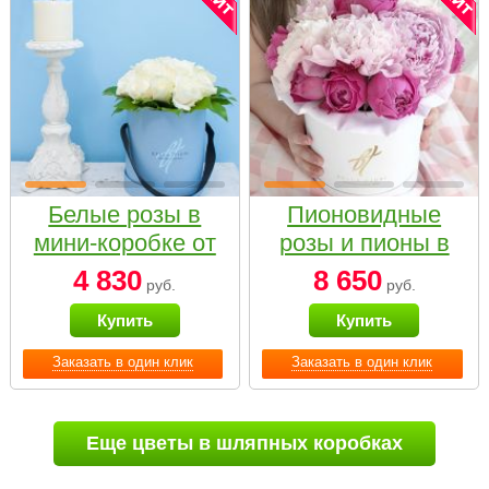
Белые розы в
Пионовидные
мини-коробке от
розы и пионы в
Bella Fiori
белой коробке
4 830
8 650
руб.
руб.
Small
Купить
Купить
Заказать в один клик
Заказать в один клик
Еще цветы в шляпных коробках