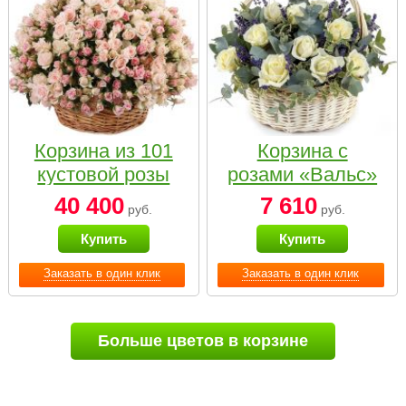
Корзина из 101
Корзина с
кустовой розы
розами «Вальс»
нежных тонов
40 400
7 610
руб.
руб.
Купить
Купить
Заказать в один клик
Заказать в один клик
Больше цветов в корзине