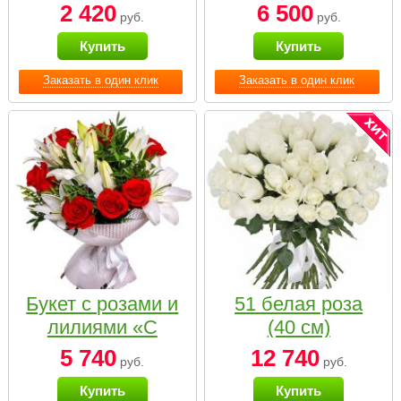
2 420
6 500
руб.
руб.
Купить
Купить
Заказать в один клик
Заказать в один клик
Букет с розами и
51 белая роза
лилиями «С
(40 см)
наилучшими
5 740
12 740
руб.
руб.
пожеланиями»
Купить
Купить