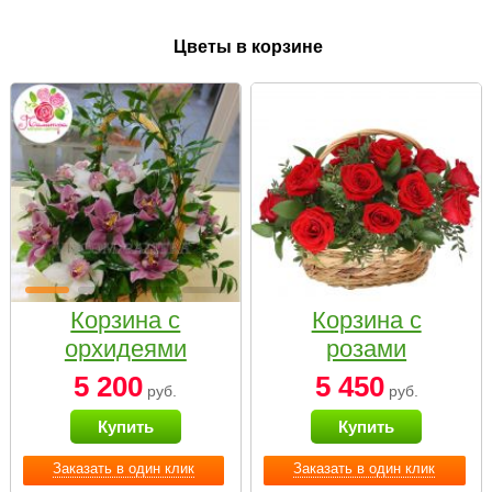
Цветы в корзине
Корзина с
Корзина с
орхидеями
розами
малая
«Красный
5 200
5 450
руб.
руб.
Париж»
Купить
Купить
Заказать в один клик
Заказать в один клик