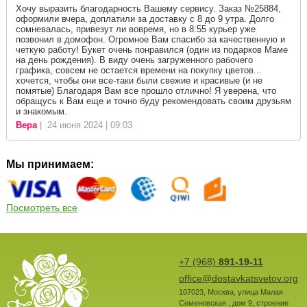
Хочу выразить благодарность Вашему сервису. Заказ №25884,
оформили вчера, доплатили за доставку с 8 до 9 утра. Долго
сомневалась, привезут ли вовремя, но в 8:55 курьер уже
позвонил в домофон. Огромное Вам спасибо за качественную и
четкую работу! Букет очень понравился (один из подарков Маме
на день рождения). В виду очень загруженного рабочего
графика, совсем не остается времени на покупку цветов...
хочется, чтобы они все-таки были свежие и красивые (и не
помятые) Благодаря Вам все прошло отлично! Я уверена, что
обращусь к Вам еще и точно буду рекомендовать своим друзьям
и знакомым.
Вера
| 24 июня 2024 | 09:03
Мы принимаем:
Посмотреть все
+7 (968)
891-19-11
office@dostavkatsvetov.org
107023
,
Москва
,
улица Малая
Семеновская , дом 9, строение