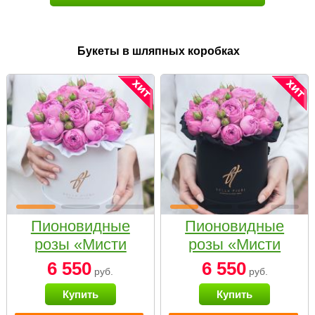
Букеты в шляпных коробках
Пионовидные
Пионовидные
розы «Мисти
розы «Мисти
бабблс» в белой
бабблс» в
6 550
6 550
руб.
руб.
коробке Small
черной коробке
Купить
Купить
Small