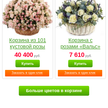
Корзина из 101
Корзина с
кустовой розы
розами «Вальс»
нежных тонов
40 400
7 610
руб.
руб.
Купить
Купить
Заказать в один клик
Заказать в один клик
Больше цветов в корзине