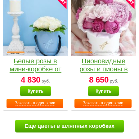
Белые розы в
Пионовидные
мини-коробке от
розы и пионы в
Bella Fiori
белой коробке
4 830
8 650
руб.
руб.
Small
Купить
Купить
Заказать в один клик
Заказать в один клик
Еще цветы в шляпных коробках