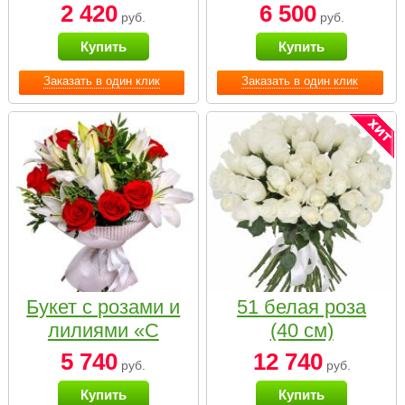
2 420
6 500
руб.
руб.
Купить
Купить
Заказать в один клик
Заказать в один клик
Букет с розами и
51 белая роза
лилиями «С
(40 см)
наилучшими
5 740
12 740
руб.
руб.
пожеланиями»
Купить
Купить