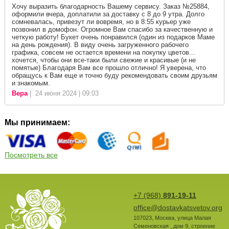
Хочу выразить благодарность Вашему сервису. Заказ №25884,
оформили вчера, доплатили за доставку с 8 до 9 утра. Долго
сомневалась, привезут ли вовремя, но в 8:55 курьер уже
позвонил в домофон. Огромное Вам спасибо за качественную и
четкую работу! Букет очень понравился (один из подарков Маме
на день рождения). В виду очень загруженного рабочего
графика, совсем не остается времени на покупку цветов...
хочется, чтобы они все-таки были свежие и красивые (и не
помятые) Благодаря Вам все прошло отлично! Я уверена, что
обращусь к Вам еще и точно буду рекомендовать своим друзьям
и знакомым.
Вера
| 24 июня 2024 | 09:03
Мы принимаем:
Посмотреть все
+7 (968)
891-19-11
office@dostavkatsvetov.org
107023
,
Москва
,
улица Малая
Семеновская , дом 9, строение