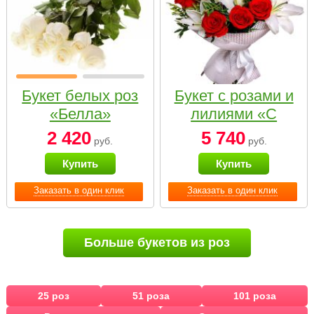
Букет белых роз
Букет с розами и
«Белла»
лилиями «С
наилучшими
2 420
5 740
руб.
руб.
пожеланиями»
Купить
Купить
Заказать в один клик
Заказать в один клик
Больше букетов из роз
25 роз
51 роза
101 роза