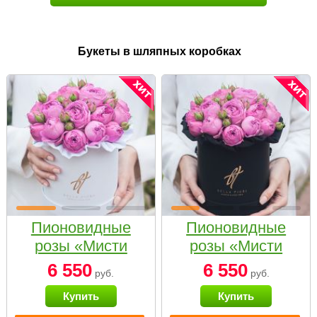
Букеты в шляпных коробках
Пионовидные
Пионовидные
розы «Мисти
розы «Мисти
бабблс» в белой
бабблс» в
6 550
6 550
руб.
руб.
коробке Small
черной коробке
Купить
Купить
Small