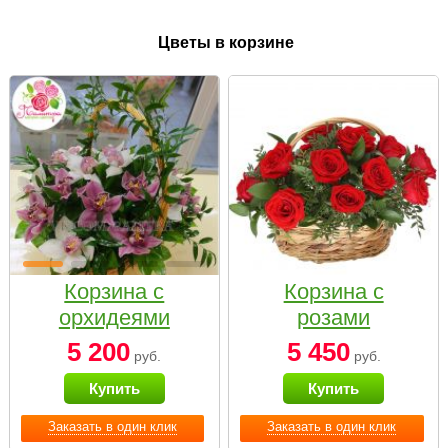
Цветы в корзине
Корзина с
Корзина с
орхидеями
розами
малая
«Красный
5 200
5 450
руб.
руб.
Париж»
Купить
Купить
Заказать в один клик
Заказать в один клик