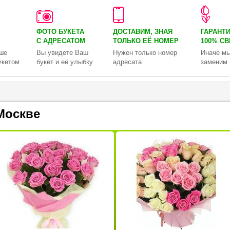
ФОТО БУКЕТА
ДОСТАВИМ, ЗНАЯ
ГАРАНТ
С АДРЕСАТОМ
ТОЛЬКО
ЕЁ НОМЕР
100% С
ше
Вы увидете Ваш
Нужен только номер
Иначе мы
укетом
букет и её улыбку
адресата
заменим 
Москве