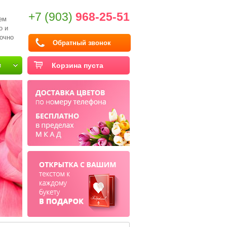
+7 (903)
968-25-51
ем
о и
очно
Обратный звонок
и
Корзина пуста