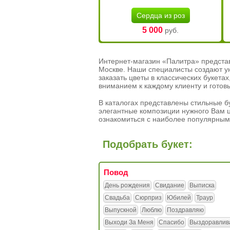
Сердца из роз
5 000
руб.
Интернет-магазин «Палитра» предста
Москве. Наши специалисты создают у
заказать цветы в классических букет
вниманием к каждому клиенту и готов
В каталогах представлены стильные бу
элегантные композиции нужного Вам ц
ознакомиться с наиболее популярным
Подобрать букет:
Повод
День рождения
Свидание
Выписка
Свадьба
Сюрприз
Юбилей
Траур
Выпускной
Люблю
Поздравляю
Выходи За Меня
Спасибо
Выздоравлив