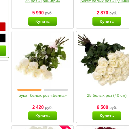
25 роз «Гран-при»
Букет белых роз «Пушин
5 990
2 870
руб.
руб.
Купить
Купить
Букет белых роз «Белла»
25 белых роз (40 см)
2 420
6 500
руб.
руб.
Купить
Купить