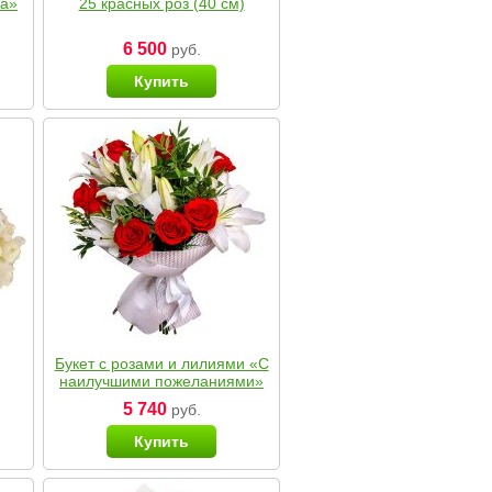
ка»
25 красных роз (40 см)
6 500
руб.
Купить
Букет с розами и лилиями «С
наилучшими пожеланиями»
5 740
руб.
Купить