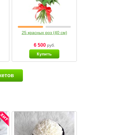
25 красных роз (40 см)
6 500
руб.
Купить
кетов