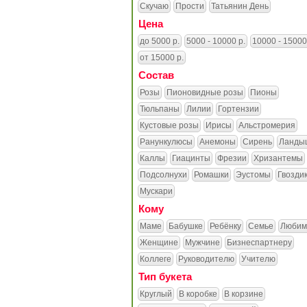
Скучаю
Прости
Татьянин День
Цена
до 5000 р.
5000 - 10000 р.
10000 - 15000
от 15000 р.
Состав
Розы
Пионовидные розы
Пионы
Тюльпаны
Лилии
Гортензии
Кустовые розы
Ирисы
Альстромерия
Ранункулюсы
Анемоны
Сирень
Ланды
Каллы
Гиацинты
Фрезии
Хризантемы
Подсолнухи
Ромашки
Эустомы
Гвозди
Мускари
Кому
Маме
Бабушке
Ребёнку
Семье
Любим
Женщине
Мужчине
Бизнеспартнеру
Коллеге
Руководителю
Учителю
Тип букета
Круглый
В коробке
В корзине