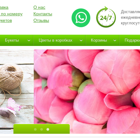
авка
О нас
Доставля
 по номеру
Контакты
ежедневн
укетов
Отзывы
круглосут
Букеты
Цветы в коробках
Корзины
Подарк