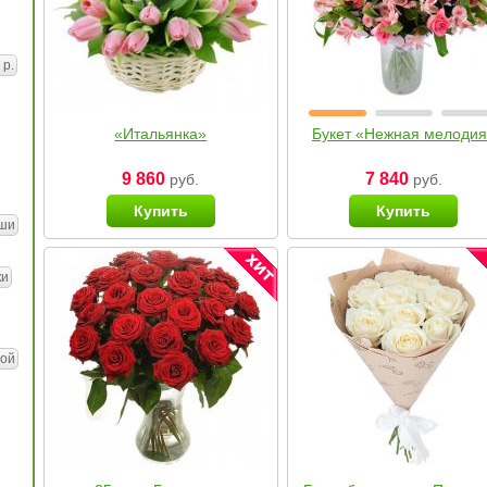
 р.
«Итальянка»
Букет «Нежная мелоди
9 860
7 840
руб.
руб.
Купить
Купить
ши
ки
ой