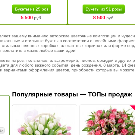
Букеты из 25 роз
Букеты из 51 розы
5 500
8 500
руб.
руб.
вляет вашему вниманию авторские цветочные композиции и чудесн
никальные и стильные букеты в соответствии с новейшими флорис
ах, стильных шляпных коробках, элегантных корзинах или форме се
ы воплотить в жизнь любые ваши идеи!
кеты из роз, тюльпанов, альстромерий, пионов, орхидей и других 
вета для любого важного события: день рождения, 8 марта, 14 фев
и вариантами оформления цветов, приобрести которые вы можете 
Популярные товары — ТОПы продаж
ай