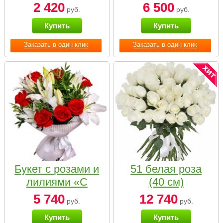
2 420
6 500
руб.
руб.
Купить
Купить
Заказать в один клик
Заказать в один клик
Букет с розами и
51 белая роза
лилиями «С
(40 см)
наилучшими
5 740
12 740
руб.
руб.
пожеланиями»
Купить
Купить