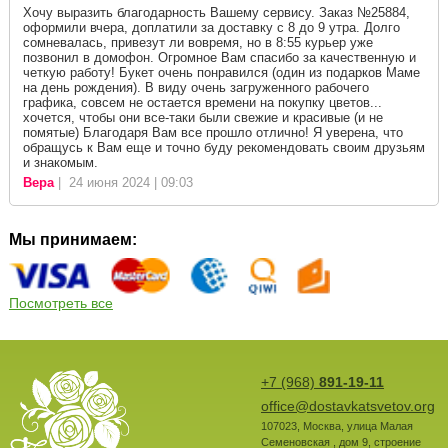
Хочу выразить благодарность Вашему сервису. Заказ №25884,
оформили вчера, доплатили за доставку с 8 до 9 утра. Долго
сомневалась, привезут ли вовремя, но в 8:55 курьер уже
позвонил в домофон. Огромное Вам спасибо за качественную и
четкую работу! Букет очень понравился (один из подарков Маме
на день рождения). В виду очень загруженного рабочего
графика, совсем не остается времени на покупку цветов...
хочется, чтобы они все-таки были свежие и красивые (и не
помятые) Благодаря Вам все прошло отлично! Я уверена, что
обращусь к Вам еще и точно буду рекомендовать своим друзьям
и знакомым.
Вера
| 24 июня 2024 | 09:03
Мы принимаем:
Посмотреть все
+7 (968)
891-19-11
office@dostavkatsvetov.org
107023
,
Москва
,
улица Малая
Семеновская , дом 9, строение