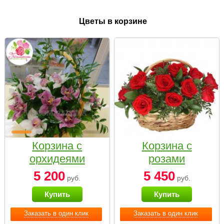
Цветы в корзине
Корзина с
Корзина с
орхидеями
розами
малая
«Красный
5 200
5 450
руб.
руб.
Париж»
Купить
Купить
Заказать в один клик
Заказать в один клик