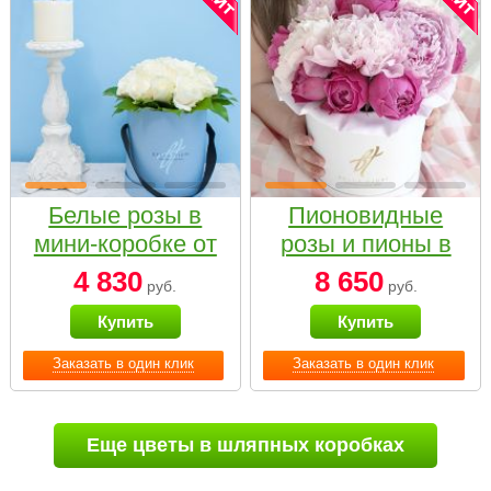
Белые розы в
Пионовидные
мини-коробке от
розы и пионы в
Bella Fiori
белой коробке
4 830
8 650
руб.
руб.
Small
Купить
Купить
Заказать в один клик
Заказать в один клик
Еще цветы в шляпных коробках