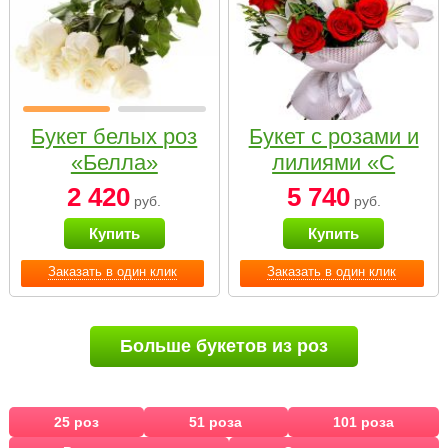
Букет белых роз
Букет с розами и
«Белла»
лилиями «С
наилучшими
2 420
5 740
руб.
руб.
пожеланиями»
Купить
Купить
Заказать в один клик
Заказать в один клик
Больше букетов из роз
25 роз
51 роза
101 роза