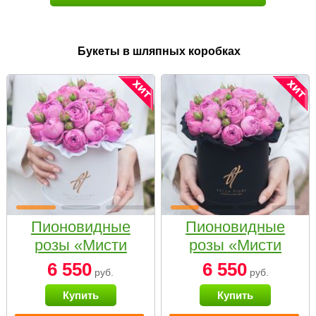
Букеты в шляпных коробках
Пионовидные
Пионовидные
розы «Мисти
розы «Мисти
бабблс» в белой
бабблс» в
6 550
6 550
руб.
руб.
коробке Small
черной коробке
Купить
Купить
Small