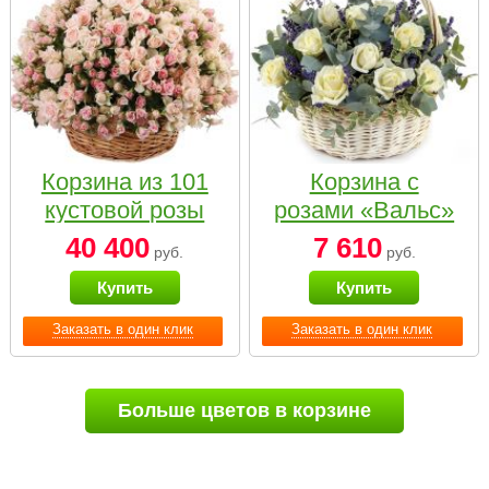
Корзина из 101
Корзина с
кустовой розы
розами «Вальс»
нежных тонов
40 400
7 610
руб.
руб.
Купить
Купить
Заказать в один клик
Заказать в один клик
Больше цветов в корзине