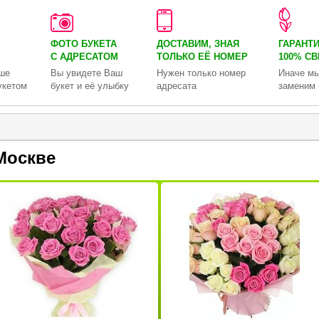
ФОТО БУКЕТА
ДОСТАВИМ, ЗНАЯ
ГАРАНТ
С АДРЕСАТОМ
ТОЛЬКО
ЕЁ НОМЕР
100% С
ше
Вы увидете Ваш
Нужен только номер
Иначе мы
укетом
букет и её улыбку
адресата
заменим 
Москве