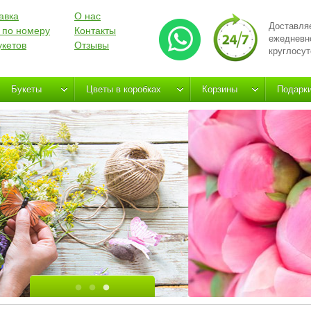
авка
О нас
Доставля
 по номеру
Контакты
ежедневн
укетов
Отзывы
круглосут
Букеты
Цветы в коробках
Корзины
Подарк