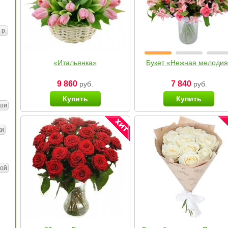
 р.
«Итальянка»
Букет «Нежная мелоди
9 860
7 840
руб.
руб.
Купить
Купить
ши
ки
ой