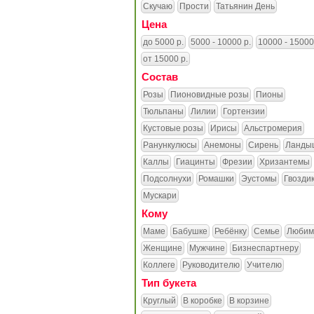
Скучаю
Прости
Татьянин День
Цена
до 5000 р.
5000 - 10000 р.
10000 - 15000
от 15000 р.
Состав
Розы
Пионовидные розы
Пионы
Тюльпаны
Лилии
Гортензии
Кустовые розы
Ирисы
Альстромерия
Ранункулюсы
Анемоны
Сирень
Ланды
Каллы
Гиацинты
Фрезии
Хризантемы
Подсолнухи
Ромашки
Эустомы
Гвозди
Мускари
Кому
Маме
Бабушке
Ребёнку
Семье
Любим
Женщине
Мужчине
Бизнеспартнеру
Коллеге
Руководителю
Учителю
Тип букета
Круглый
В коробке
В корзине