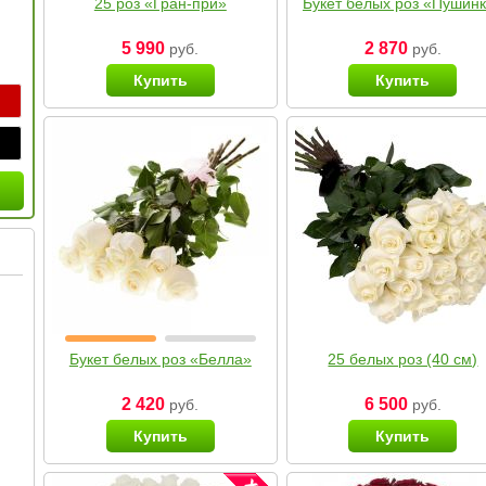
25 роз «Гран-при»
Букет белых роз «Пушин
5 990
2 870
руб.
руб.
Купить
Купить
Букет белых роз «Белла»
25 белых роз (40 см)
2 420
6 500
руб.
руб.
Купить
Купить