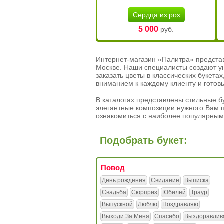
Сердца из роз
5 000
руб.
Интернет-магазин «Палитра» предста
Москве. Наши специалисты создают у
заказать цветы в классических букет
вниманием к каждому клиенту и готов
В каталогах представлены стильные бу
элегантные композиции нужного Вам ц
ознакомиться с наиболее популярным
Подобрать букет:
Повод
День рождения
Свидание
Выписка
Свадьба
Сюрприз
Юбилей
Траур
Выпускной
Люблю
Поздравляю
Выходи За Меня
Спасибо
Выздоравлив