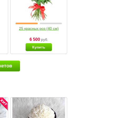
25 красных роз (40 см)
6 500
руб.
Купить
кетов