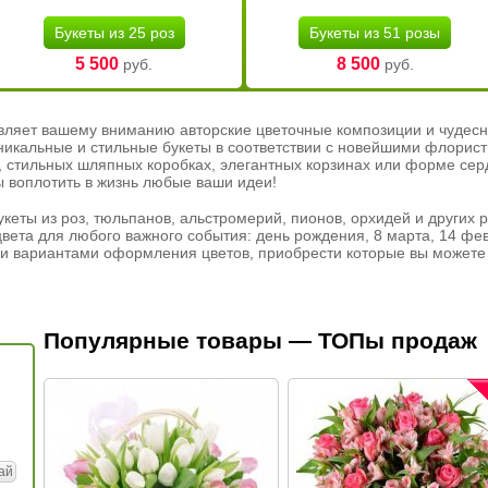
Букеты из 25 роз
Букеты из 51 розы
5 500
8 500
руб.
руб.
вляет вашему вниманию авторские цветочные композиции и чудесн
никальные и стильные букеты в соответствии с новейшими флорис
ах, стильных шляпных коробках, элегантных корзинах или форме се
ы воплотить в жизнь любые ваши идеи!
кеты из роз, тюльпанов, альстромерий, пионов, орхидей и других 
вета для любого важного события: день рождения, 8 марта, 14 фев
и вариантами оформления цветов, приобрести которые вы можете 
Популярные товары — ТОПы продаж
ай