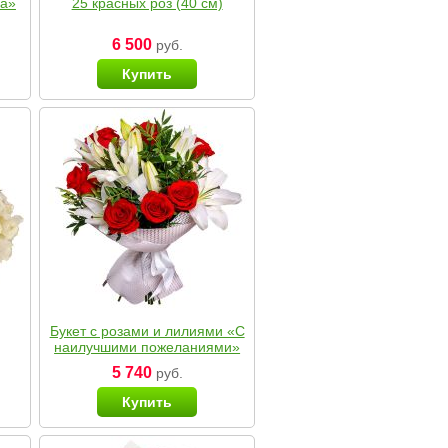
ка»
25 красных роз (40 см)
6 500
руб.
Купить
Букет с розами и лилиями «С
наилучшими пожеланиями»
5 740
руб.
Купить