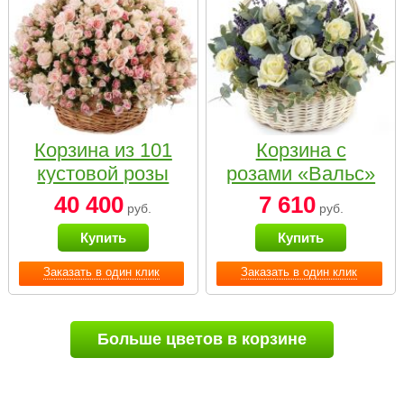
Корзина из 101
Корзина с
кустовой розы
розами «Вальс»
нежных тонов
40 400
7 610
руб.
руб.
Купить
Купить
Заказать в один клик
Заказать в один клик
Больше цветов в корзине