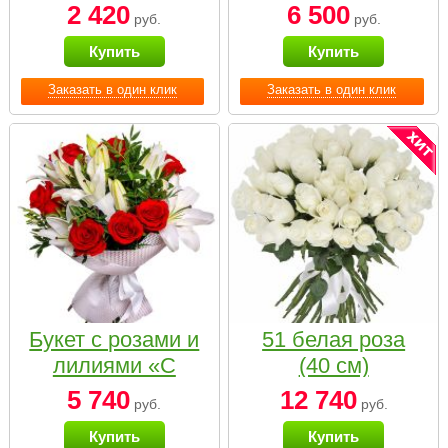
2 420
6 500
руб.
руб.
Купить
Купить
Заказать в один клик
Заказать в один клик
Букет с розами и
51 белая роза
лилиями «С
(40 см)
наилучшими
5 740
12 740
руб.
руб.
пожеланиями»
Купить
Купить