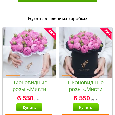
Букеты в шляпных коробках
Пионовидные
Пионовидные
розы «Мисти
розы «Мисти
бабблс» в белой
бабблс» в
6 550
6 550
руб.
руб.
коробке Small
черной коробке
Купить
Купить
Small