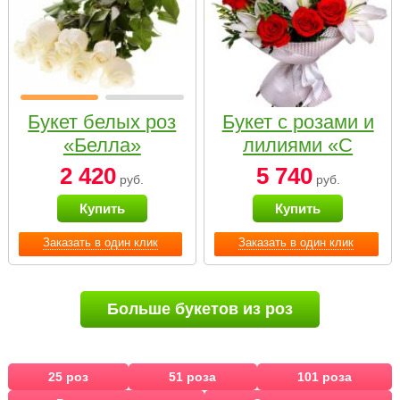
Букет белых роз
Букет с розами и
«Белла»
лилиями «С
наилучшими
2 420
5 740
руб.
руб.
пожеланиями»
Купить
Купить
Заказать в один клик
Заказать в один клик
Больше букетов из роз
25 роз
51 роза
101 роза