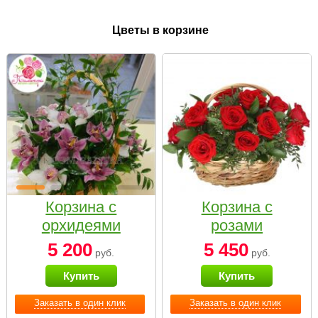
Цветы в корзине
Корзина с
Корзина с
орхидеями
розами
малая
«Красный
5 200
5 450
руб.
руб.
Париж»
Купить
Купить
Заказать в один клик
Заказать в один клик