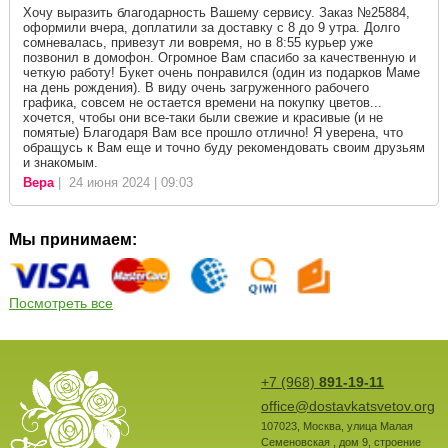
Хочу выразить благодарность Вашему сервису. Заказ №25884,
оформили вчера, доплатили за доставку с 8 до 9 утра. Долго
сомневалась, привезут ли вовремя, но в 8:55 курьер уже
позвонил в домофон. Огромное Вам спасибо за качественную и
четкую работу! Букет очень понравился (один из подарков Маме
на день рождения). В виду очень загруженного рабочего
графика, совсем не остается времени на покупку цветов...
хочется, чтобы они все-таки были свежие и красивые (и не
помятые) Благодаря Вам все прошло отлично! Я уверена, что
обращусь к Вам еще и точно буду рекомендовать своим друзьям
и знакомым.
Вера
| 24 июня 2024 | 09:03
Мы принимаем:
Посмотреть все
+7 (968)
891-19-11
office@dostavkatsvetov.org
107023
,
Москва
,
улица Малая
Семеновская , дом 9, строение