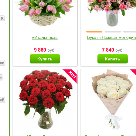
 р.
«Итальянка»
Букет «Нежная мелоди
9 860
7 840
руб.
руб.
Купить
Купить
ши
ки
ой