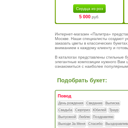
Сердца из роз
5 000
руб.
Интернет-магазин «Палитра» предста
Москве. Наши специалисты создают у
заказать цветы в классических букет
вниманием к каждому клиенту и готов
В каталогах представлены стильные бу
элегантные композиции нужного Вам ц
ознакомиться с наиболее популярным
Подобрать букет:
Повод
День рождения
Свидание
Выписка
Свадьба
Сюрприз
Юбилей
Траур
Выпускной
Люблю
Поздравляю
Выходи За Меня
Спасибо
Выздоравлив