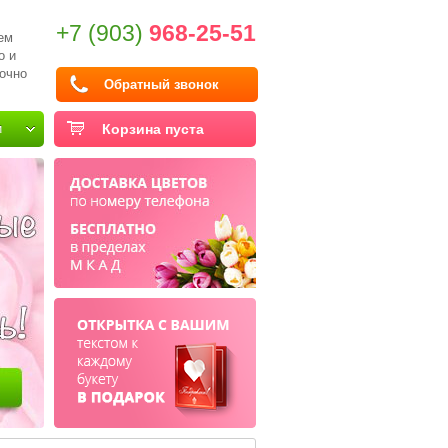
+7 (903)
968-25-51
ем
о и
очно
Обратный звонок
и
Корзина пуста