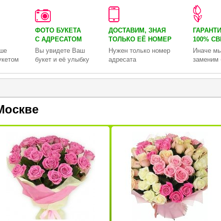
ФОТО БУКЕТА
ДОСТАВИМ, ЗНАЯ
ГАРАНТ
С АДРЕСАТОМ
ТОЛЬКО
ЕЁ НОМЕР
100% С
ше
Вы увидете Ваш
Нужен только номер
Иначе мы
укетом
букет и её улыбку
адресата
заменим 
Москве