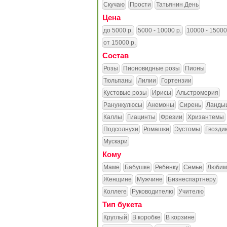
Скучаю
Прости
Татьянин День
Цена
до 5000 р.
5000 - 10000 р.
10000 - 15000
от 15000 р.
Состав
Розы
Пионовидные розы
Пионы
Тюльпаны
Лилии
Гортензии
Кустовые розы
Ирисы
Альстромерия
Ранункулюсы
Анемоны
Сирень
Ланды
Каллы
Гиацинты
Фрезии
Хризантемы
Подсолнухи
Ромашки
Эустомы
Гвозди
Мускари
Кому
Маме
Бабушке
Ребёнку
Семье
Любим
Женщине
Мужчине
Бизнеспартнеру
Коллеге
Руководителю
Учителю
Тип букета
Круглый
В коробке
В корзине