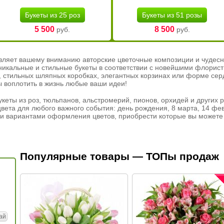
Букеты из 25 роз
Букеты из 51 розы
5 500
8 500
руб.
руб.
вляет вашему вниманию авторские цветочные композиции и чудесн
никальные и стильные букеты в соответствии с новейшими флорис
ах, стильных шляпных коробках, элегантных корзинах или форме се
ы воплотить в жизнь любые ваши идеи!
кеты из роз, тюльпанов, альстромерий, пионов, орхидей и других 
вета для любого важного события: день рождения, 8 марта, 14 фев
и вариантами оформления цветов, приобрести которые вы можете 
Популярные товары — ТОПы продаж
ай