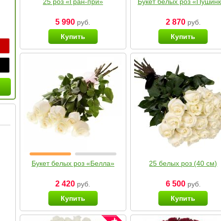
25 роз «Гран-при»
Букет белых роз «Пушин
5 990
2 870
руб.
руб.
Купить
Купить
Букет белых роз «Белла»
25 белых роз (40 см)
2 420
6 500
руб.
руб.
Купить
Купить