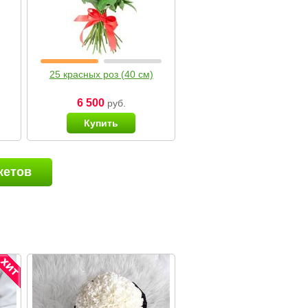
25 красных роз (40 см)
6 500
руб.
Купить
кетов