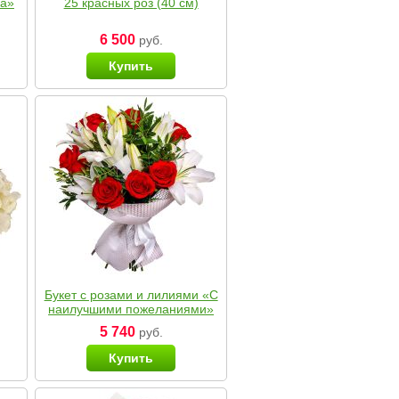
ка»
25 красных роз (40 см)
6 500
руб.
Купить
Букет с розами и лилиями «С
наилучшими пожеланиями»
5 740
руб.
Купить