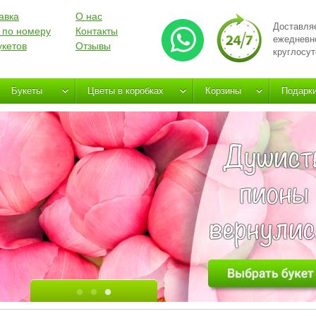
авка
О нас
Доставля
 по номеру
Контакты
ежедневн
укетов
Отзывы
круглосут
Букеты
Цветы в коробках
Корзины
Подарк