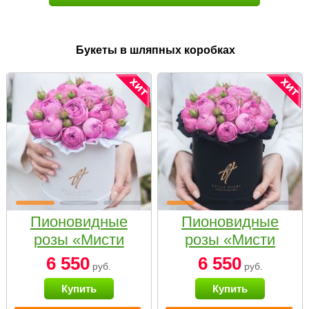
Букеты в шляпных коробках
Пионовидные
Пионовидные
розы «Мисти
розы «Мисти
бабблс» в белой
бабблс» в
6 550
6 550
руб.
руб.
коробке Small
черной коробке
Купить
Купить
Small