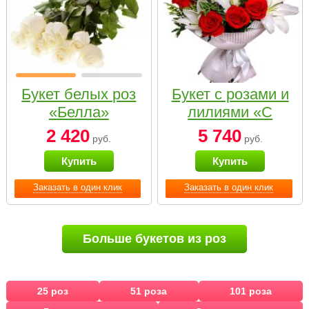
Букет белых роз
Букет с розами и
«Белла»
лилиями «С
наилучшими
2 420
5 740
руб.
руб.
пожеланиями»
Купить
Купить
Заказать в один клик
Заказать в один клик
Больше букетов из роз
25 роз
51 роза
101 роза