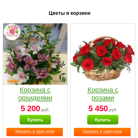
Цветы в корзине
Корзина с
Корзина с
орхидеями
розами
малая
«Красный
5 200
5 450
руб.
руб.
Париж»
Купить
Купить
Заказать в один клик
Заказать в один клик