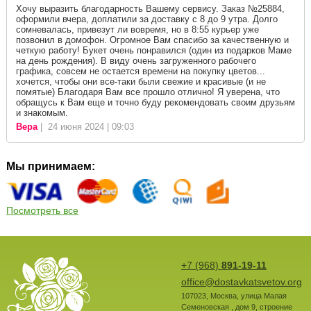
Хочу выразить благодарность Вашему сервису. Заказ №25884,
оформили вчера, доплатили за доставку с 8 до 9 утра. Долго
сомневалась, привезут ли вовремя, но в 8:55 курьер уже
позвонил в домофон. Огромное Вам спасибо за качественную и
четкую работу! Букет очень понравился (один из подарков Маме
на день рождения). В виду очень загруженного рабочего
графика, совсем не остается времени на покупку цветов...
хочется, чтобы они все-таки были свежие и красивые (и не
помятые) Благодаря Вам все прошло отлично! Я уверена, что
обращусь к Вам еще и точно буду рекомендовать своим друзьям
и знакомым.
Вера
| 24 июня 2024 | 09:03
Мы принимаем:
Посмотреть все
+7 (968)
891-19-11
office@dostavkatsvetov.org
107023
,
Москва
,
улица Малая
Семеновская , дом 9, строение