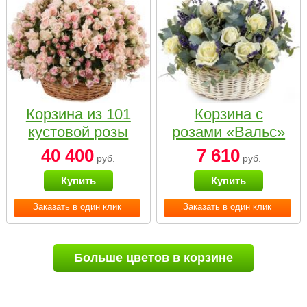
Корзина из 101
Корзина с
кустовой розы
розами «Вальс»
нежных тонов
40 400
7 610
руб.
руб.
Купить
Купить
Заказать в один клик
Заказать в один клик
Больше цветов в корзине