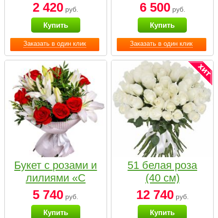
2 420
6 500
руб.
руб.
Купить
Купить
Заказать в один клик
Заказать в один клик
Букет с розами и
51 белая роза
лилиями «С
(40 см)
наилучшими
5 740
12 740
руб.
руб.
пожеланиями»
Купить
Купить