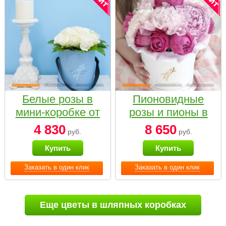
Белые розы в
Пионовидные
мини-коробке от
розы и пионы в
Bella Fiori
белой коробке
4 830
8 650
руб.
руб.
Small
Купить
Купить
Заказать в один клик
Заказать в один клик
Еще цветы в шляпных коробках