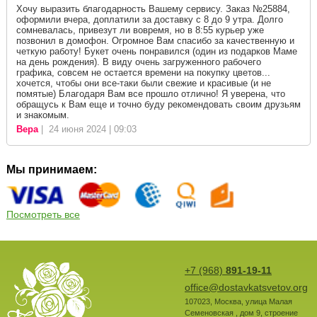
Хочу выразить благодарность Вашему сервису. Заказ №25884,
оформили вчера, доплатили за доставку с 8 до 9 утра. Долго
сомневалась, привезут ли вовремя, но в 8:55 курьер уже
позвонил в домофон. Огромное Вам спасибо за качественную и
четкую работу! Букет очень понравился (один из подарков Маме
на день рождения). В виду очень загруженного рабочего
графика, совсем не остается времени на покупку цветов...
хочется, чтобы они все-таки были свежие и красивые (и не
помятые) Благодаря Вам все прошло отлично! Я уверена, что
обращусь к Вам еще и точно буду рекомендовать своим друзьям
и знакомым.
Вера
| 24 июня 2024 | 09:03
Мы принимаем:
Посмотреть все
+7 (968)
891-19-11
office@dostavkatsvetov.org
107023
,
Москва
,
улица Малая
Семеновская , дом 9, строение