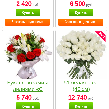
2 420
6 500
руб.
руб.
Купить
Купить
Заказать в один клик
Заказать в один клик
Букет с розами и
51 белая роза
лилиями «С
(40 см)
наилучшими
5 740
12 740
руб.
руб.
пожеланиями»
Купить
Купить