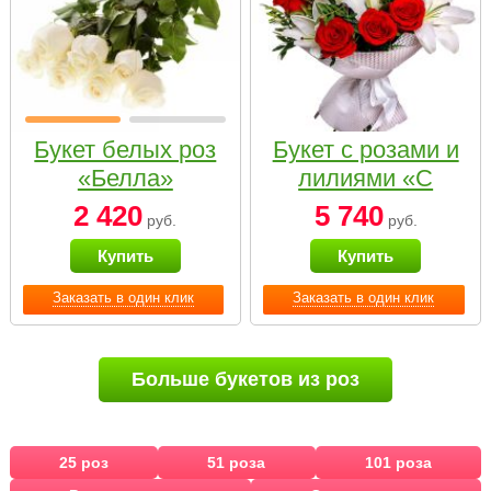
Букет белых роз
Букет с розами и
«Белла»
лилиями «С
наилучшими
2 420
5 740
руб.
руб.
пожеланиями»
Купить
Купить
Заказать в один клик
Заказать в один клик
Больше букетов из роз
25 роз
51 роза
101 роза