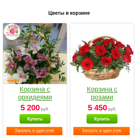
Цветы в корзине
Корзина с
Корзина с
орхидеями
розами
малая
«Красный
5 200
5 450
руб.
руб.
Париж»
Купить
Купить
Заказать в один клик
Заказать в один клик