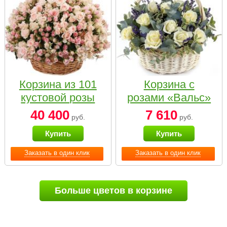
Корзина из 101
Корзина с
кустовой розы
розами «Вальс»
нежных тонов
40 400
7 610
руб.
руб.
Купить
Купить
Заказать в один клик
Заказать в один клик
Больше цветов в корзине