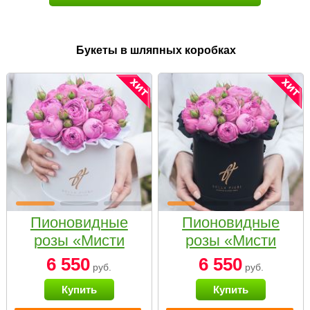
Букеты в шляпных коробках
Пионовидные
Пионовидные
розы «Мисти
розы «Мисти
бабблс» в белой
бабблс» в
6 550
6 550
руб.
руб.
коробке Small
черной коробке
Купить
Купить
Small