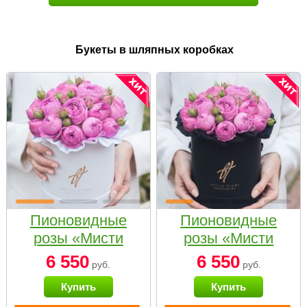
Букеты в шляпных коробках
Пионовидные
Пионовидные
розы «Мисти
розы «Мисти
бабблс» в белой
бабблс» в
6 550
6 550
руб.
руб.
коробке Small
черной коробке
Купить
Купить
Small