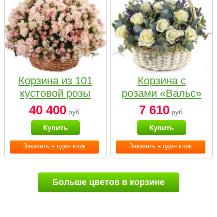
Корзина из 101
Корзина с
кустовой розы
розами «Вальс»
нежных тонов
40 400
7 610
руб.
руб.
Купить
Купить
Заказать в один клик
Заказать в один клик
Больше цветов в корзине