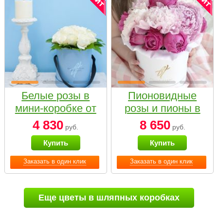
Белые розы в
Пионовидные
мини-коробке от
розы и пионы в
Bella Fiori
белой коробке
4 830
8 650
руб.
руб.
Small
Купить
Купить
Заказать в один клик
Заказать в один клик
Еще цветы в шляпных коробках