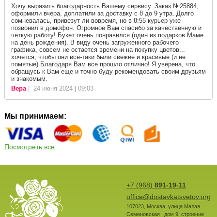
Хочу выразить благодарность Вашему сервису. Заказ №25884,
оформили вчера, доплатили за доставку с 8 до 9 утра. Долго
сомневалась, привезут ли вовремя, но в 8:55 курьер уже
позвонил в домофон. Огромное Вам спасибо за качественную и
четкую работу! Букет очень понравился (один из подарков Маме
на день рождения). В виду очень загруженного рабочего
графика, совсем не остается времени на покупку цветов...
хочется, чтобы они все-таки были свежие и красивые (и не
помятые) Благодаря Вам все прошло отлично! Я уверена, что
обращусь к Вам еще и точно буду рекомендовать своим друзьям
и знакомым.
Вера
| 24 июня 2024 | 09:03
Мы принимаем:
Посмотреть все
+7 (968)
891-19-11
office@dostavkatsvetov.org
107023
,
Москва
,
улица Малая
Семеновская , дом 9, строение