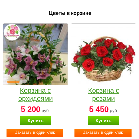
Цветы в корзине
Корзина с
Корзина с
орхидеями
розами
малая
«Красный
5 200
5 450
руб.
руб.
Париж»
Купить
Купить
Заказать в один клик
Заказать в один клик