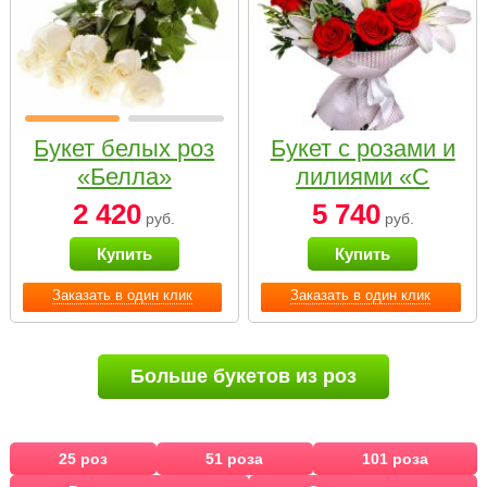
Букет белых роз
Букет с розами и
«Белла»
лилиями «С
наилучшими
2 420
5 740
руб.
руб.
пожеланиями»
Купить
Купить
Заказать в один клик
Заказать в один клик
Больше букетов из роз
25 роз
51 роза
101 роза