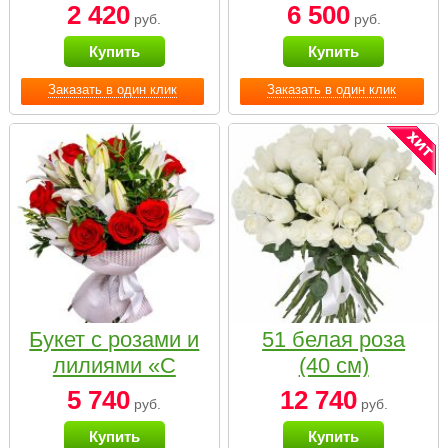
2 420
6 500
руб.
руб.
Купить
Купить
Заказать в один клик
Заказать в один клик
Букет с розами и
51 белая роза
лилиями «С
(40 см)
наилучшими
5 740
12 740
руб.
руб.
пожеланиями»
Купить
Купить