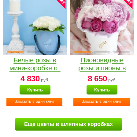
Белые розы в
Пионовидные
мини-коробке от
розы и пионы в
Bella Fiori
белой коробке
4 830
8 650
руб.
руб.
Small
Купить
Купить
Заказать в один клик
Заказать в один клик
Еще цветы в шляпных коробках