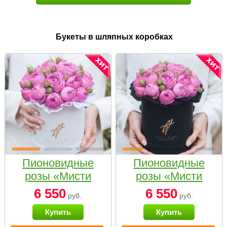
Букеты в шляпных коробках
Пионовидные
Пионовидные
розы «Мисти
розы «Мисти
бабблс» в белой
бабблс» в
6 550
6 550
руб.
руб.
коробке Small
черной коробке
Купить
Купить
Small