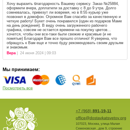
Хочу выразить благодарность Вашему сервису. Заказ №25884,
оформили вчера, доплатили за доставку с 8 до 9 утра. Долго
сомневалась, привезут ли вовремя, но в 8:55 курьер уже
позвонил в домофон. Огромное Вам спасибо за качественную и
четкую работу! Букет очень понравился (один из подарков Маме
на день рождения). В виду очень загруженного рабочего
графика, совсем не остается времени на покупку цветов...
хочется, чтобы они все-таки были свежие и красивые (и не
помятые) Благодаря Вам все прошло отлично! Я уверена, что
обращусь к Вам еще и точно буду рекомендовать своим друзьям
и знакомым.
Вера
| 24 июня 2024 | 09:03
Мы принимаем:
Посмотреть все
+7 (968)
891-19-11
office@dostavkatsvetov.org
107023
,
Москва
,
улица Малая
Семеновская , дом 9, строение