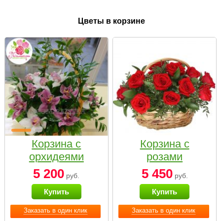
Цветы в корзине
Корзина с
Корзина с
орхидеями
розами
малая
«Красный
5 200
5 450
руб.
руб.
Париж»
Купить
Купить
Заказать в один клик
Заказать в один клик