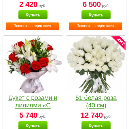
2 420
6 500
руб.
руб.
Купить
Купить
Заказать в один клик
Заказать в один клик
Букет с розами и
51 белая роза
лилиями «С
(40 см)
наилучшими
5 740
12 740
руб.
руб.
пожеланиями»
Купить
Купить