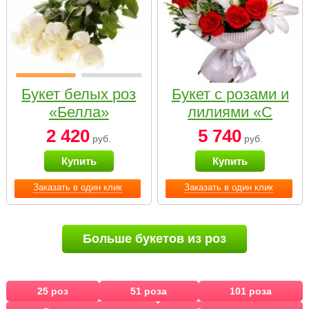
Букет белых роз
Букет с розами и
«Белла»
лилиями «С
наилучшими
2 420
5 740
руб.
руб.
пожеланиями»
Купить
Купить
Заказать в один клик
Заказать в один клик
Больше букетов из роз
25 роз
51 роза
101 роза