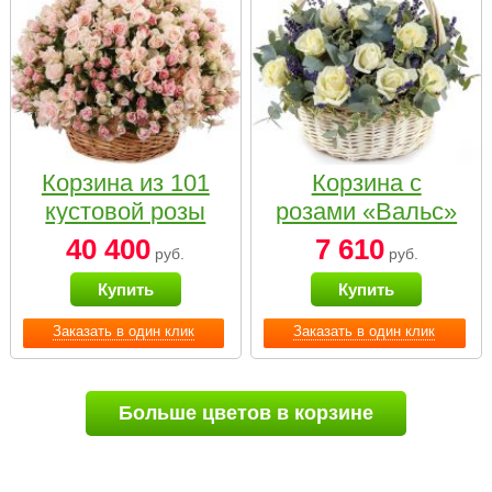
Корзина из 101
Корзина с
кустовой розы
розами «Вальс»
нежных тонов
40 400
7 610
руб.
руб.
Купить
Купить
Заказать в один клик
Заказать в один клик
Больше цветов в корзине