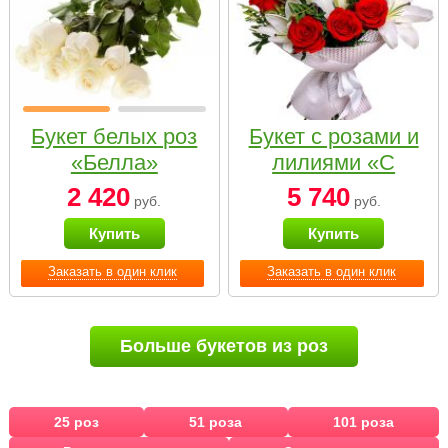
Букет белых роз
Букет с розами и
«Белла»
лилиями «С
наилучшими
2 420
5 740
руб.
руб.
пожеланиями»
Купить
Купить
Заказать в один клик
Заказать в один клик
Больше букетов из роз
25 роз
51 роза
101 роза