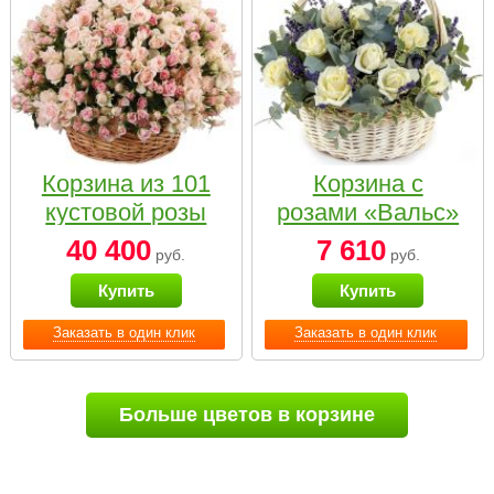
Корзина из 101
Корзина с
кустовой розы
розами «Вальс»
нежных тонов
40 400
7 610
руб.
руб.
Купить
Купить
Заказать в один клик
Заказать в один клик
Больше цветов в корзине