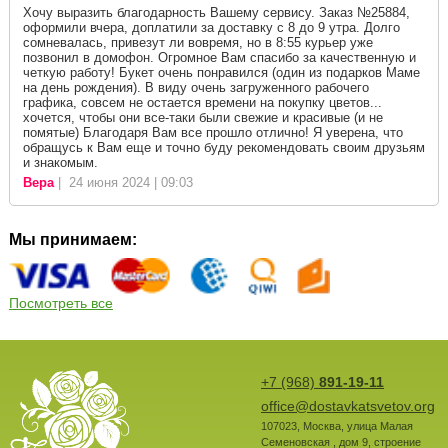
Хочу выразить благодарность Вашему сервису. Заказ №25884,
оформили вчера, доплатили за доставку с 8 до 9 утра. Долго
сомневалась, привезут ли вовремя, но в 8:55 курьер уже
позвонил в домофон. Огромное Вам спасибо за качественную и
четкую работу! Букет очень понравился (один из подарков Маме
на день рождения). В виду очень загруженного рабочего
графика, совсем не остается времени на покупку цветов...
хочется, чтобы они все-таки были свежие и красивые (и не
помятые) Благодаря Вам все прошло отлично! Я уверена, что
обращусь к Вам еще и точно буду рекомендовать своим друзьям
и знакомым.
Вера
| 24 июня 2024 | 09:03
Мы принимаем:
Посмотреть все
+7 (968)
891-19-11
office@dostavkatsvetov.org
107023
,
Москва
,
улица Малая
Семеновская , дом 9, строение