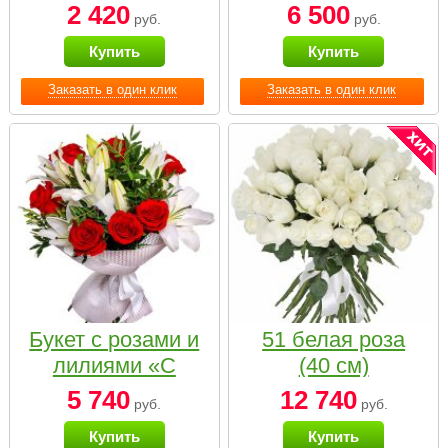
2 420
6 500
руб.
руб.
Купить
Купить
Заказать в один клик
Заказать в один клик
Букет с розами и
51 белая роза
лилиями «С
(40 см)
наилучшими
5 740
12 740
руб.
руб.
пожеланиями»
Купить
Купить