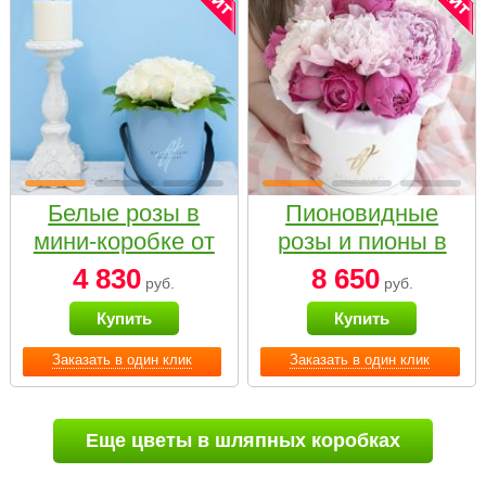
Белые розы в
Пионовидные
мини-коробке от
розы и пионы в
Bella Fiori
белой коробке
4 830
8 650
руб.
руб.
Small
Купить
Купить
Заказать в один клик
Заказать в один клик
Еще цветы в шляпных коробках