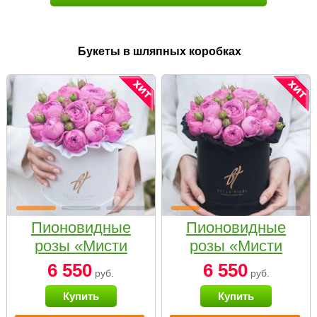
Букеты в шляпных коробках
Пионовидные
Пионовидные
розы «Мисти
розы «Мисти
бабблс» в белой
бабблс» в
6 550
6 550
руб.
руб.
коробке Small
черной коробке
Купить
Купить
Small