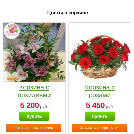
Цветы в корзине
Корзина с
Корзина с
орхидеями
розами
малая
«Красный
5 200
5 450
руб.
руб.
Париж»
Купить
Купить
Заказать в один клик
Заказать в один клик