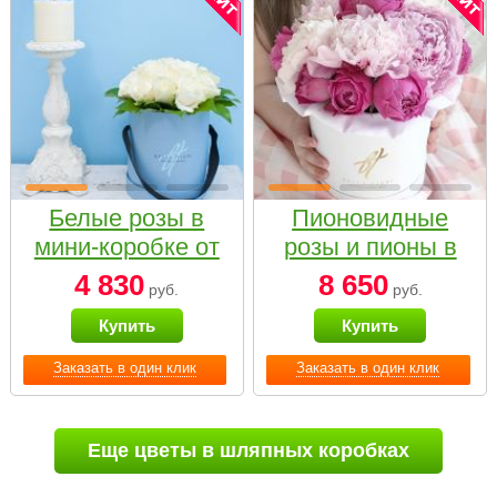
Белые розы в
Пионовидные
мини-коробке от
розы и пионы в
Bella Fiori
белой коробке
4 830
8 650
руб.
руб.
Small
Купить
Купить
Заказать в один клик
Заказать в один клик
Еще цветы в шляпных коробках