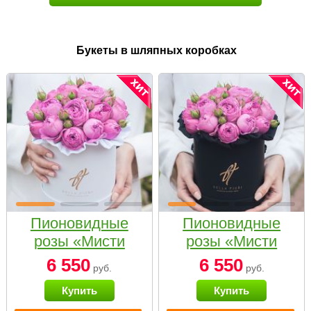
Букеты в шляпных коробках
Пионовидные
Пионовидные
розы «Мисти
розы «Мисти
бабблс» в белой
бабблс» в
6 550
6 550
руб.
руб.
коробке Small
черной коробке
Купить
Купить
Small