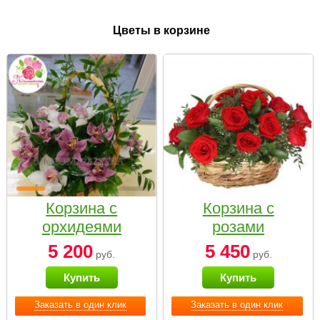
Цветы в корзине
Корзина с
Корзина с
орхидеями
розами
малая
«Красный
5 200
5 450
руб.
руб.
Париж»
Купить
Купить
Заказать в один клик
Заказать в один клик