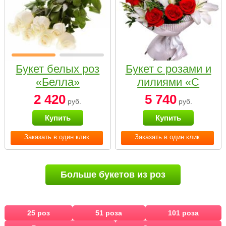
Букет белых роз
Букет с розами и
«Белла»
лилиями «С
наилучшими
2 420
5 740
руб.
руб.
пожеланиями»
Купить
Купить
Заказать в один клик
Заказать в один клик
Больше букетов из роз
25 роз
51 роза
101 роза