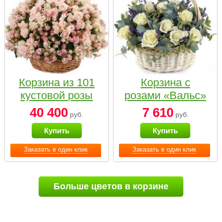
Корзина из 101
Корзина с
кустовой розы
розами «Вальс»
нежных тонов
40 400
7 610
руб.
руб.
Купить
Купить
Заказать в один клик
Заказать в один клик
Больше цветов в корзине