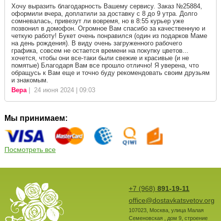
Хочу выразить благодарность Вашему сервису. Заказ №25884,
оформили вчера, доплатили за доставку с 8 до 9 утра. Долго
сомневалась, привезут ли вовремя, но в 8:55 курьер уже
позвонил в домофон. Огромное Вам спасибо за качественную и
четкую работу! Букет очень понравился (один из подарков Маме
на день рождения). В виду очень загруженного рабочего
графика, совсем не остается времени на покупку цветов...
хочется, чтобы они все-таки были свежие и красивые (и не
помятые) Благодаря Вам все прошло отлично! Я уверена, что
обращусь к Вам еще и точно буду рекомендовать своим друзьям
и знакомым.
Вера
| 24 июня 2024 | 09:03
Мы принимаем:
Посмотреть все
+7 (968)
891-19-11
office@dostavkatsvetov.org
107023
,
Москва
,
улица Малая
Семеновская , дом 9, строение