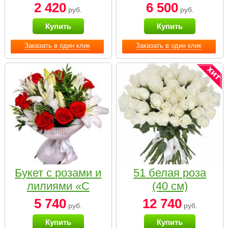
2 420
6 500
руб.
руб.
Купить
Купить
Заказать в один клик
Заказать в один клик
Букет с розами и
51 белая роза
лилиями «С
(40 см)
наилучшими
5 740
12 740
руб.
руб.
пожеланиями»
Купить
Купить