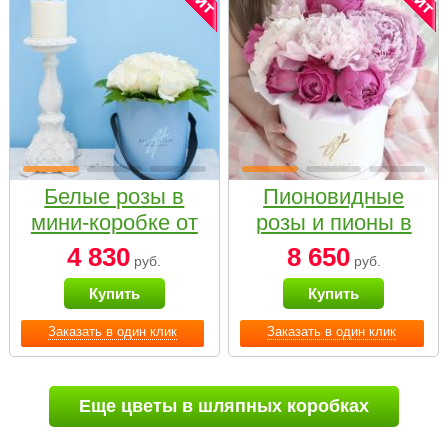
Белые розы в
Пионовидные
мини-коробке от
розы и пионы в
Bella Fiori
белой коробке
4 830
8 650
руб.
руб.
Small
Купить
Купить
Заказать в один клик
Заказать в один клик
Еще цветы в шляпных коробках