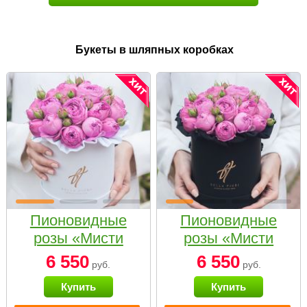
Букеты в шляпных коробках
Пионовидные
Пионовидные
розы «Мисти
розы «Мисти
бабблс» в белой
бабблс» в
6 550
6 550
руб.
руб.
коробке Small
черной коробке
Купить
Купить
Small