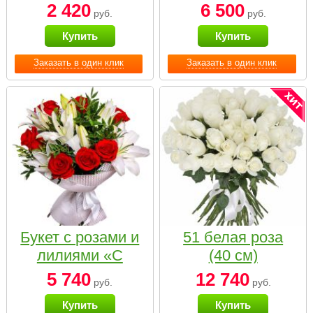
2 420
6 500
руб.
руб.
Купить
Купить
Заказать в один клик
Заказать в один клик
Букет с розами и
51 белая роза
лилиями «С
(40 см)
наилучшими
5 740
12 740
руб.
руб.
пожеланиями»
Купить
Купить