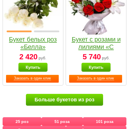
Букет белых роз
Букет с розами и
«Белла»
лилиями «С
наилучшими
2 420
5 740
руб.
руб.
пожеланиями»
Купить
Купить
Заказать в один клик
Заказать в один клик
Больше букетов из роз
25 роз
51 роза
101 роза