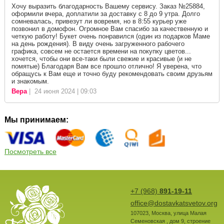
Хочу выразить благодарность Вашему сервису. Заказ №25884,
оформили вчера, доплатили за доставку с 8 до 9 утра. Долго
сомневалась, привезут ли вовремя, но в 8:55 курьер уже
позвонил в домофон. Огромное Вам спасибо за качественную и
четкую работу! Букет очень понравился (один из подарков Маме
на день рождения). В виду очень загруженного рабочего
графика, совсем не остается времени на покупку цветов...
хочется, чтобы они все-таки были свежие и красивые (и не
помятые) Благодаря Вам все прошло отлично! Я уверена, что
обращусь к Вам еще и точно буду рекомендовать своим друзьям
и знакомым.
Вера
| 24 июня 2024 | 09:03
Мы принимаем:
Посмотреть все
+7 (968)
891-19-11
office@dostavkatsvetov.org
107023
,
Москва
,
улица Малая
Семеновская , дом 9, строение