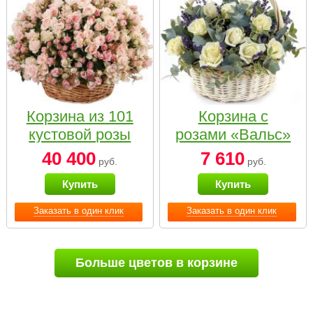
Корзина из 101
Корзина с
кустовой розы
розами «Вальс»
нежных тонов
40 400
7 610
руб.
руб.
Купить
Купить
Заказать в один клик
Заказать в один клик
Больше цветов в корзине