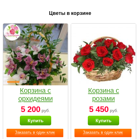
Цветы в корзине
Корзина с
Корзина с
орхидеями
розами
малая
«Красный
5 200
5 450
руб.
руб.
Париж»
Купить
Купить
Заказать в один клик
Заказать в один клик