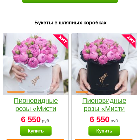
Букеты в шляпных коробках
Пионовидные
Пионовидные
розы «Мисти
розы «Мисти
бабблс» в белой
бабблс» в
6 550
6 550
руб.
руб.
коробке Small
черной коробке
Купить
Купить
Small