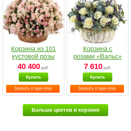
Корзина из 101
Корзина с
кустовой розы
розами «Вальс»
нежных тонов
40 400
7 610
руб.
руб.
Купить
Купить
Заказать в один клик
Заказать в один клик
Больше цветов в корзине