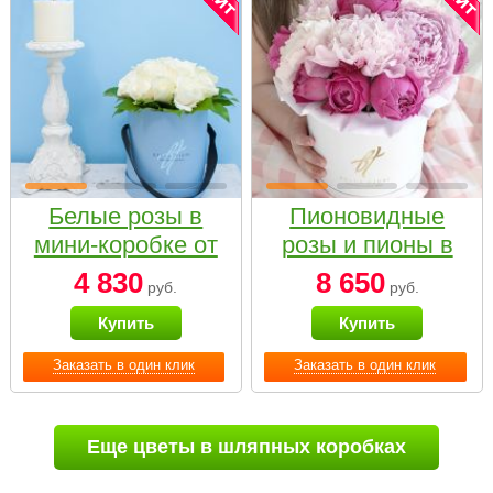
Белые розы в
Пионовидные
мини-коробке от
розы и пионы в
Bella Fiori
белой коробке
4 830
8 650
руб.
руб.
Small
Купить
Купить
Заказать в один клик
Заказать в один клик
Еще цветы в шляпных коробках