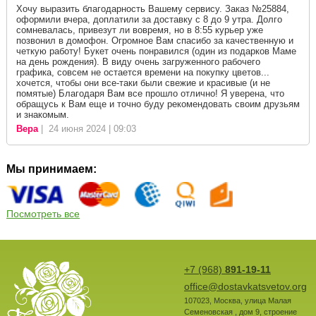
Хочу выразить благодарность Вашему сервису. Заказ №25884,
оформили вчера, доплатили за доставку с 8 до 9 утра. Долго
сомневалась, привезут ли вовремя, но в 8:55 курьер уже
позвонил в домофон. Огромное Вам спасибо за качественную и
четкую работу! Букет очень понравился (один из подарков Маме
на день рождения). В виду очень загруженного рабочего
графика, совсем не остается времени на покупку цветов...
хочется, чтобы они все-таки были свежие и красивые (и не
помятые) Благодаря Вам все прошло отлично! Я уверена, что
обращусь к Вам еще и точно буду рекомендовать своим друзьям
и знакомым.
Вера
| 24 июня 2024 | 09:03
Мы принимаем:
Посмотреть все
+7 (968)
891-19-11
office@dostavkatsvetov.org
107023
,
Москва
,
улица Малая
Семеновская , дом 9, строение