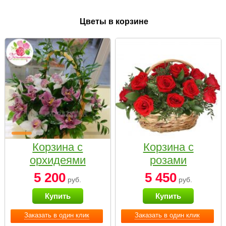
Цветы в корзине
Корзина с
Корзина с
орхидеями
розами
малая
«Красный
5 200
5 450
руб.
руб.
Париж»
Купить
Купить
Заказать в один клик
Заказать в один клик