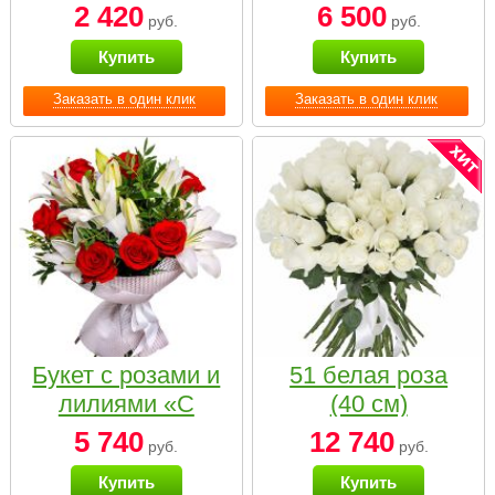
2 420
6 500
руб.
руб.
Купить
Купить
Заказать в один клик
Заказать в один клик
Букет с розами и
51 белая роза
лилиями «С
(40 см)
наилучшими
5 740
12 740
руб.
руб.
пожеланиями»
Купить
Купить