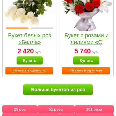
Букет белых роз
Букет с розами и
«Белла»
лилиями «С
наилучшими
2 420
5 740
руб.
руб.
пожеланиями»
Купить
Купить
Заказать в один клик
Заказать в один клик
Больше букетов из роз
25 роз
51 роза
101 роза