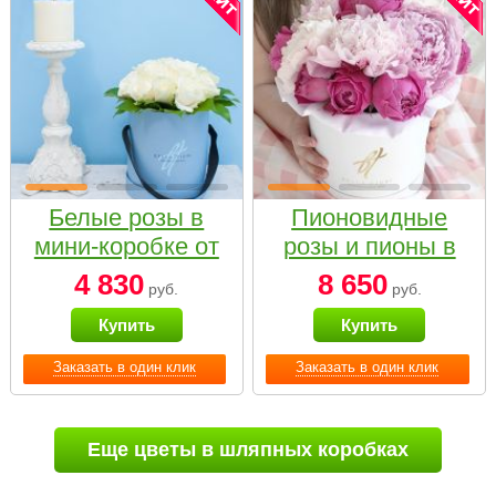
Белые розы в
Пионовидные
мини-коробке от
розы и пионы в
Bella Fiori
белой коробке
4 830
8 650
руб.
руб.
Small
Купить
Купить
Заказать в один клик
Заказать в один клик
Еще цветы в шляпных коробках