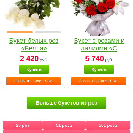
Букет белых роз
Букет с розами и
«Белла»
лилиями «С
наилучшими
2 420
5 740
руб.
руб.
пожеланиями»
Купить
Купить
Заказать в один клик
Заказать в один клик
Больше букетов из роз
25 роз
51 роза
101 роза