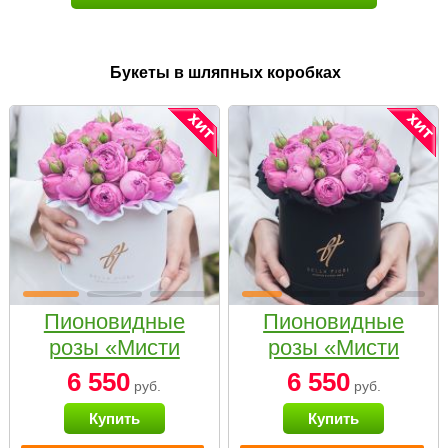
Букеты в шляпных коробках
Пионовидные
Пионовидные
розы «Мисти
розы «Мисти
бабблс» в белой
бабблс» в
6 550
6 550
руб.
руб.
коробке Small
черной коробке
Купить
Купить
Small