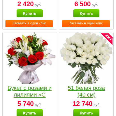
2 420
6 500
руб.
руб.
Купить
Купить
Заказать в один клик
Заказать в один клик
Букет с розами и
51 белая роза
лилиями «С
(40 см)
наилучшими
5 740
12 740
руб.
руб.
пожеланиями»
Купить
Купить