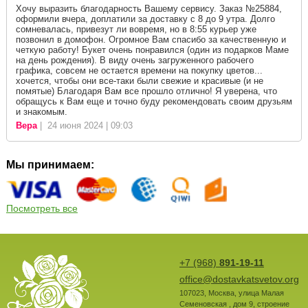
Хочу выразить благодарность Вашему сервису. Заказ №25884,
оформили вчера, доплатили за доставку с 8 до 9 утра. Долго
сомневалась, привезут ли вовремя, но в 8:55 курьер уже
позвонил в домофон. Огромное Вам спасибо за качественную и
четкую работу! Букет очень понравился (один из подарков Маме
на день рождения). В виду очень загруженного рабочего
графика, совсем не остается времени на покупку цветов...
хочется, чтобы они все-таки были свежие и красивые (и не
помятые) Благодаря Вам все прошло отлично! Я уверена, что
обращусь к Вам еще и точно буду рекомендовать своим друзьям
и знакомым.
Вера
| 24 июня 2024 | 09:03
Мы принимаем:
Посмотреть все
+7 (968)
891-19-11
office@dostavkatsvetov.org
107023
,
Москва
,
улица Малая
Семеновская , дом 9, строение