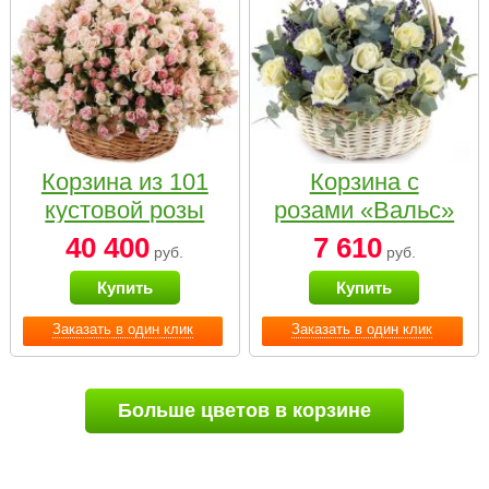
Корзина из 101
Корзина с
кустовой розы
розами «Вальс»
нежных тонов
40 400
7 610
руб.
руб.
Купить
Купить
Заказать в один клик
Заказать в один клик
Больше цветов в корзине