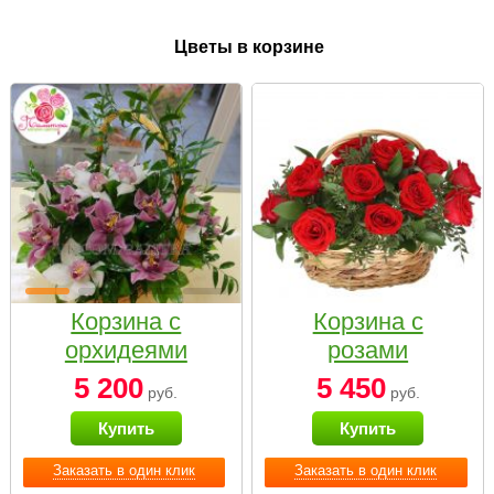
Цветы в корзине
Корзина с
Корзина с
орхидеями
розами
малая
«Красный
5 200
5 450
руб.
руб.
Париж»
Купить
Купить
Заказать в один клик
Заказать в один клик