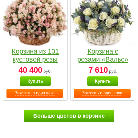
Корзина из 101
Корзина с
кустовой розы
розами «Вальс»
нежных тонов
40 400
7 610
руб.
руб.
Купить
Купить
Заказать в один клик
Заказать в один клик
Больше цветов в корзине