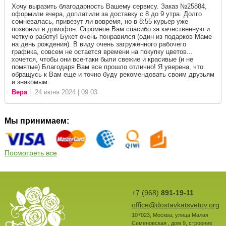
Хочу выразить благодарность Вашему сервису. Заказ №25884,
оформили вчера, доплатили за доставку с 8 до 9 утра. Долго
сомневалась, привезут ли вовремя, но в 8:55 курьер уже
позвонил в домофон. Огромное Вам спасибо за качественную и
четкую работу! Букет очень понравился (один из подарков Маме
на день рождения). В виду очень загруженного рабочего
графика, совсем не остается времени на покупку цветов...
хочется, чтобы они все-таки были свежие и красивые (и не
помятые) Благодаря Вам все прошло отлично! Я уверена, что
обращусь к Вам еще и точно буду рекомендовать своим друзьям
и знакомым.
Вера
| 24 июня 2024 | 09:03
Мы принимаем:
Посмотреть все
+7 (968)
891-19-11
office@dostavkatsvetov.org
107023
,
Москва
,
улица Малая
Семеновская , дом 9, строение