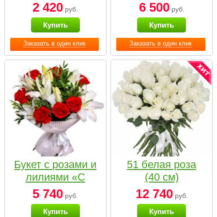
2 420
6 500
руб.
руб.
Купить
Купить
Заказать в один клик
Заказать в один клик
Букет с розами и
51 белая роза
лилиями «С
(40 см)
наилучшими
5 740
12 740
руб.
руб.
пожеланиями»
Купить
Купить