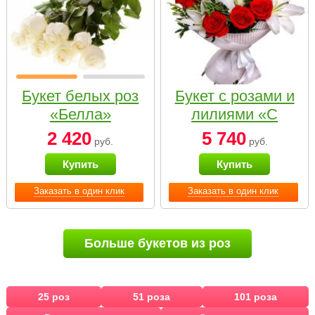
Букет белых роз
Букет с розами и
«Белла»
лилиями «С
наилучшими
2 420
5 740
руб.
руб.
пожеланиями»
Купить
Купить
Заказать в один клик
Заказать в один клик
Больше букетов из роз
25 роз
51 роза
101 роза