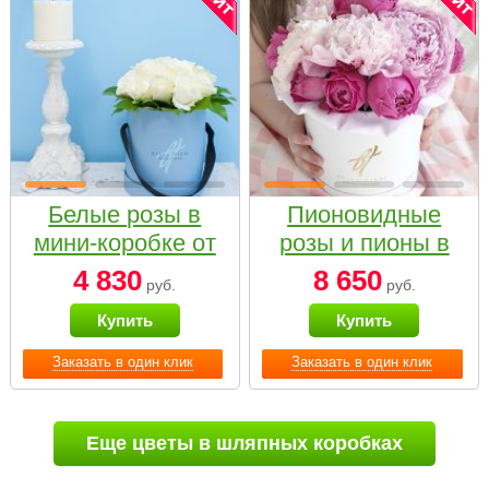
Белые розы в
Пионовидные
мини-коробке от
розы и пионы в
Bella Fiori
белой коробке
4 830
8 650
руб.
руб.
Small
Купить
Купить
Заказать в один клик
Заказать в один клик
Еще цветы в шляпных коробках