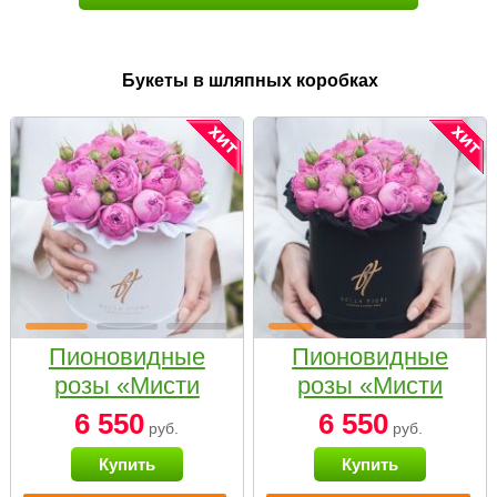
Букеты в шляпных коробках
Пионовидные
Пионовидные
розы «Мисти
розы «Мисти
бабблс» в белой
бабблс» в
6 550
6 550
руб.
руб.
коробке Small
черной коробке
Купить
Купить
Small