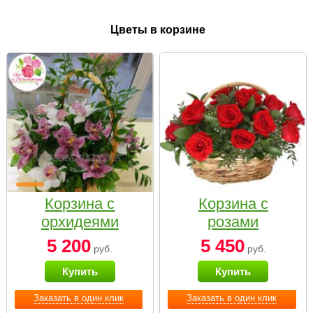
Цветы в корзине
Корзина с
Корзина с
орхидеями
розами
малая
«Красный
5 200
5 450
руб.
руб.
Париж»
Купить
Купить
Заказать в один клик
Заказать в один клик