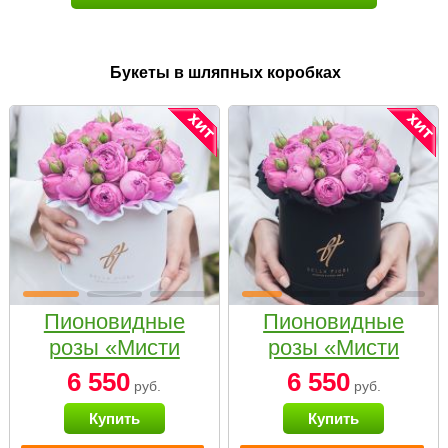
Букеты в шляпных коробках
Пионовидные
Пионовидные
розы «Мисти
розы «Мисти
бабблс» в белой
бабблс» в
6 550
6 550
руб.
руб.
коробке Small
черной коробке
Купить
Купить
Small