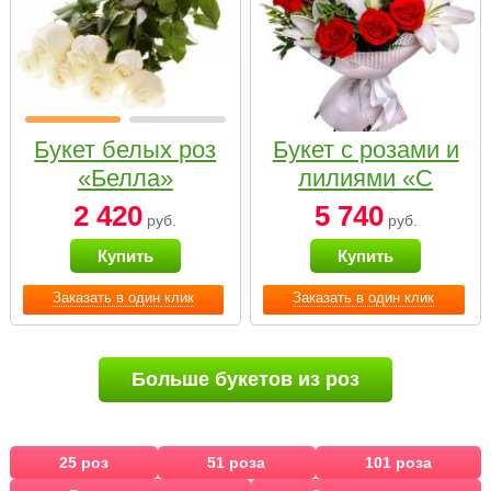
Букет белых роз
Букет с розами и
«Белла»
лилиями «С
наилучшими
2 420
5 740
руб.
руб.
пожеланиями»
Купить
Купить
Заказать в один клик
Заказать в один клик
Больше букетов из роз
25 роз
51 роза
101 роза