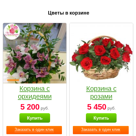
Цветы в корзине
Корзина с
Корзина с
орхидеями
розами
малая
«Красный
5 200
5 450
руб.
руб.
Париж»
Купить
Купить
Заказать в один клик
Заказать в один клик