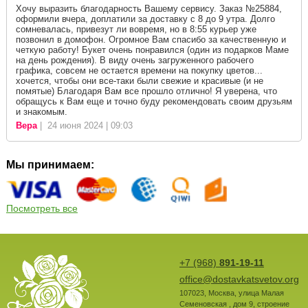
Хочу выразить благодарность Вашему сервису. Заказ №25884,
оформили вчера, доплатили за доставку с 8 до 9 утра. Долго
сомневалась, привезут ли вовремя, но в 8:55 курьер уже
позвонил в домофон. Огромное Вам спасибо за качественную и
четкую работу! Букет очень понравился (один из подарков Маме
на день рождения). В виду очень загруженного рабочего
графика, совсем не остается времени на покупку цветов...
хочется, чтобы они все-таки были свежие и красивые (и не
помятые) Благодаря Вам все прошло отлично! Я уверена, что
обращусь к Вам еще и точно буду рекомендовать своим друзьям
и знакомым.
Вера
| 24 июня 2024 | 09:03
Мы принимаем:
Посмотреть все
+7 (968)
891-19-11
office@dostavkatsvetov.org
107023
,
Москва
,
улица Малая
Семеновская , дом 9, строение