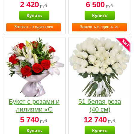
2 420
6 500
руб.
руб.
Купить
Купить
Заказать в один клик
Заказать в один клик
Букет с розами и
51 белая роза
лилиями «С
(40 см)
наилучшими
5 740
12 740
руб.
руб.
пожеланиями»
Купить
Купить