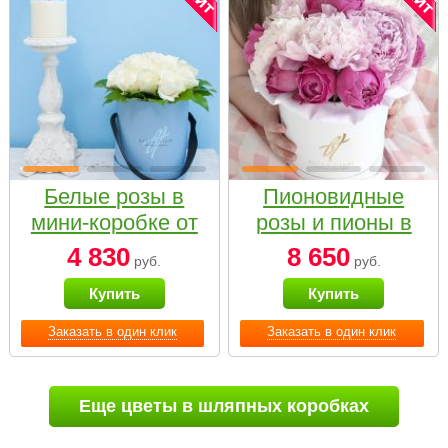
Белые розы в
Пионовидные
мини-коробке от
розы и пионы в
Bella Fiori
белой коробке
4 830
8 650
руб.
руб.
Small
Купить
Купить
Заказать в один клик
Заказать в один клик
Еще цветы в шляпных коробках