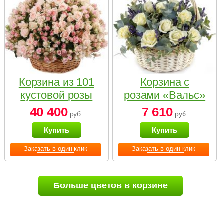
Корзина из 101
Корзина с
кустовой розы
розами «Вальс»
нежных тонов
40 400
7 610
руб.
руб.
Купить
Купить
Заказать в один клик
Заказать в один клик
Больше цветов в корзине