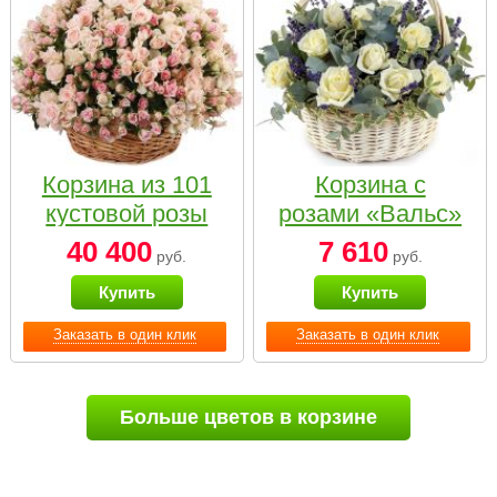
Корзина из 101
Корзина с
кустовой розы
розами «Вальс»
нежных тонов
40 400
7 610
руб.
руб.
Купить
Купить
Заказать в один клик
Заказать в один клик
Больше цветов в корзине