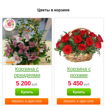
Цветы в корзине
Корзина с
Корзина с
орхидеями
розами
малая
«Красный
5 200
5 450
руб.
руб.
Париж»
Купить
Купить
Заказать в один клик
Заказать в один клик