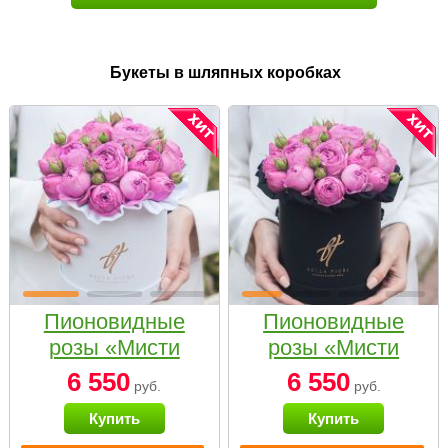
Букеты в шляпных коробках
Пионовидные
Пионовидные
розы «Мисти
розы «Мисти
бабблс» в белой
бабблс» в
6 550
6 550
руб.
руб.
коробке Small
черной коробке
Купить
Купить
Small