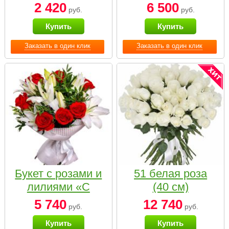
2 420
6 500
руб.
руб.
Купить
Купить
Заказать в один клик
Заказать в один клик
Букет с розами и
51 белая роза
лилиями «С
(40 см)
наилучшими
5 740
12 740
руб.
руб.
пожеланиями»
Купить
Купить