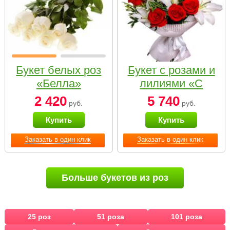
Букет белых роз
Букет с розами и
«Белла»
лилиями «С
наилучшими
2 420
5 740
руб.
руб.
пожеланиями»
Купить
Купить
Заказать в один клик
Заказать в один клик
Больше букетов из роз
25 роз
51 роза
101 роза