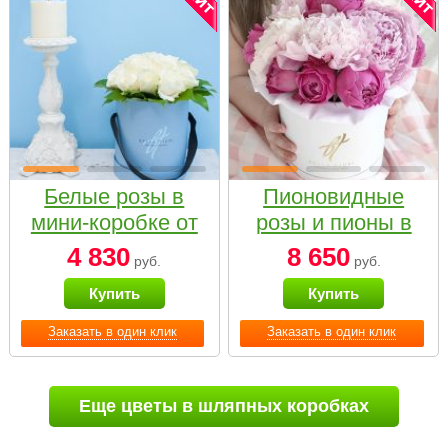
Белые розы в
Пионовидные
мини-коробке от
розы и пионы в
Bella Fiori
белой коробке
4 830
8 650
руб.
руб.
Small
Купить
Купить
Заказать в один клик
Заказать в один клик
Еще цветы в шляпных коробках