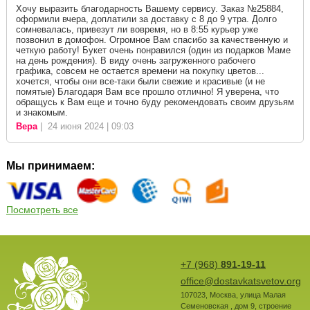
Хочу выразить благодарность Вашему сервису. Заказ №25884,
оформили вчера, доплатили за доставку с 8 до 9 утра. Долго
сомневалась, привезут ли вовремя, но в 8:55 курьер уже
позвонил в домофон. Огромное Вам спасибо за качественную и
четкую работу! Букет очень понравился (один из подарков Маме
на день рождения). В виду очень загруженного рабочего
графика, совсем не остается времени на покупку цветов...
хочется, чтобы они все-таки были свежие и красивые (и не
помятые) Благодаря Вам все прошло отлично! Я уверена, что
обращусь к Вам еще и точно буду рекомендовать своим друзьям
и знакомым.
Вера
| 24 июня 2024 | 09:03
Мы принимаем:
Посмотреть все
+7 (968)
891-19-11
office@dostavkatsvetov.org
107023
,
Москва
,
улица Малая
Семеновская , дом 9, строение