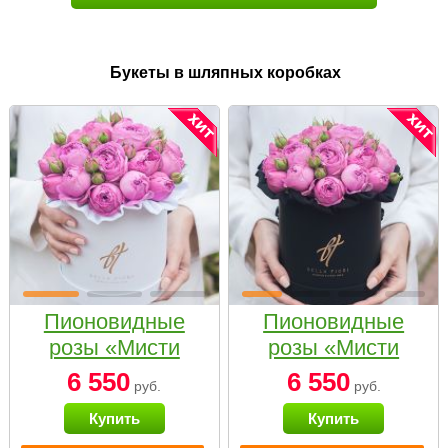
Букеты в шляпных коробках
Пионовидные
Пионовидные
розы «Мисти
розы «Мисти
бабблс» в белой
бабблс» в
6 550
6 550
руб.
руб.
коробке Small
черной коробке
Купить
Купить
Small