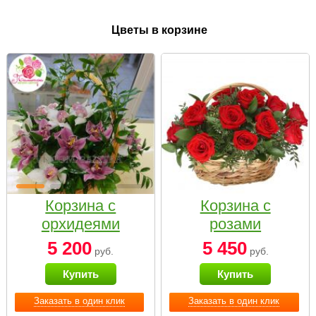
Цветы в корзине
Корзина с
Корзина с
орхидеями
розами
малая
«Красный
5 200
5 450
руб.
руб.
Париж»
Купить
Купить
Заказать в один клик
Заказать в один клик