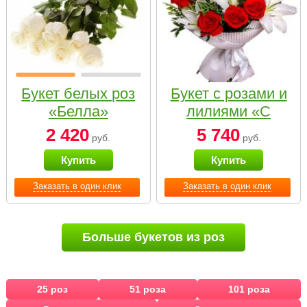
Букет белых роз
Букет с розами и
«Белла»
лилиями «С
наилучшими
2 420
5 740
руб.
руб.
пожеланиями»
Купить
Купить
Заказать в один клик
Заказать в один клик
Больше букетов из роз
25 роз
51 роза
101 роза