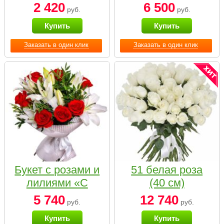
2 420
6 500
руб.
руб.
Купить
Купить
Заказать в один клик
Заказать в один клик
Букет с розами и
51 белая роза
лилиями «С
(40 см)
наилучшими
5 740
12 740
руб.
руб.
пожеланиями»
Купить
Купить