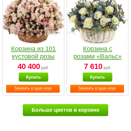
Корзина из 101
Корзина с
кустовой розы
розами «Вальс»
нежных тонов
40 400
7 610
руб.
руб.
Купить
Купить
Заказать в один клик
Заказать в один клик
Больше цветов в корзине