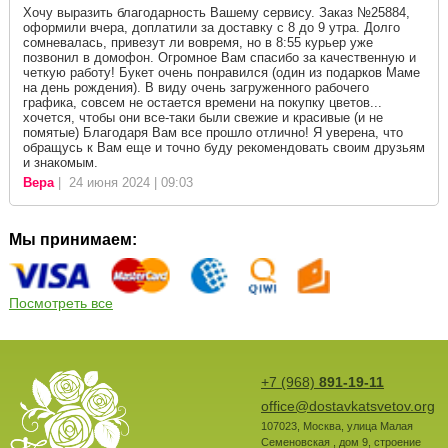
Хочу выразить благодарность Вашему сервису. Заказ №25884,
оформили вчера, доплатили за доставку с 8 до 9 утра. Долго
сомневалась, привезут ли вовремя, но в 8:55 курьер уже
позвонил в домофон. Огромное Вам спасибо за качественную и
четкую работу! Букет очень понравился (один из подарков Маме
на день рождения). В виду очень загруженного рабочего
графика, совсем не остается времени на покупку цветов...
хочется, чтобы они все-таки были свежие и красивые (и не
помятые) Благодаря Вам все прошло отлично! Я уверена, что
обращусь к Вам еще и точно буду рекомендовать своим друзьям
и знакомым.
Вера
| 24 июня 2024 | 09:03
Мы принимаем:
Посмотреть все
+7 (968)
891-19-11
office@dostavkatsvetov.org
107023
,
Москва
,
улица Малая
Семеновская , дом 9, строение