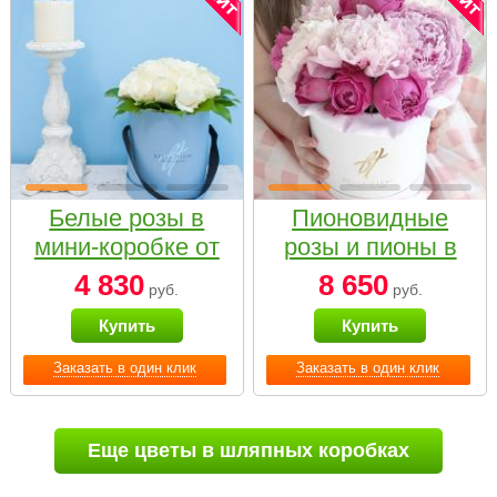
Белые розы в
Пионовидные
мини-коробке от
розы и пионы в
Bella Fiori
белой коробке
4 830
8 650
руб.
руб.
Small
Купить
Купить
Заказать в один клик
Заказать в один клик
Еще цветы в шляпных коробках